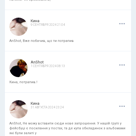
.
.
.
Кина
9 СЕНТЯБРЯ 2024 21:04
AnShot, Вже побачив, що ти потрапив
.
.
.
AnShot
1 СЕНТЯБРЯ 2024 08:13
Кина, потрапив.!
.
.
.
Кина
31 АВГУСТА 2024 23:24
AnShot, Не можу вставити сюди нове запрошення. У нашій групі у
фейсбуці є посилання у постах, та де купа обкладинок з альбомами
які були залиті у