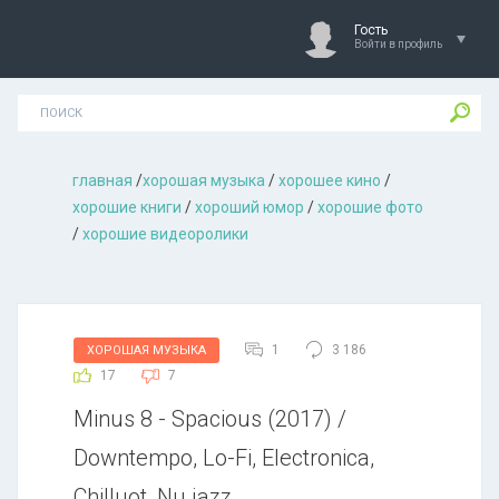
Гость
Войти в профиль
главная
/
хорошая музыкa
/
хорошее кино
/
хорошие книги
/
хороший юмор
/
хорошие фото
/
хорошие видеоролики
1
3 186
ХОРОШАЯ МУЗЫКА
17
7
Minus 8 - Spacious (2017) /
Downtempo, Lo-Fi, Electronica,
Chilluot, Nu jazz