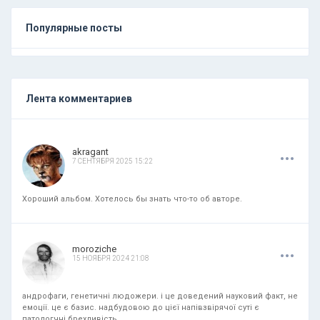
Популярные посты
Лента комментариев
.
.
.
akragant
7 СЕНТЯБРЯ 2025 15:22
Хороший альбом. Хотелось бы знать что-то об авторе.
.
.
.
moroziche
15 НОЯБРЯ 2024 21:08
андрофаги, генетичні людожери. і це доведений науковий факт, не
емоції. це є базис. надбудовою до цієї напівзвірячої суті є
патологчні брехливість,