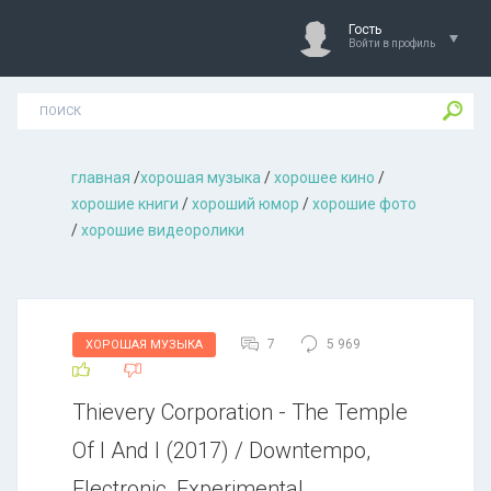
Гость
Войти в профиль
главная
/
хорошая музыкa
/
хорошее кино
/
хорошие книги
/
хороший юмор
/
хорошие фото
/
хорошие видеоролики
7
5 969
ХОРОШАЯ МУЗЫКА
Thievery Corporation - The Temple
Of I And I (2017) / Downtempo,
Electronic, Experimental