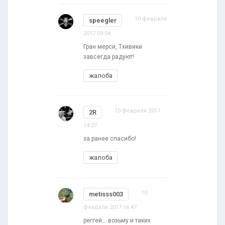
10 февраля
speegler
2017 09:54
Гран мерси, Тхивики
завсегда радуют!
жалоба
10 февраля 2017
2R
14:27
за ранее спасибо!
жалоба
10
metisss003
февраля 2017 16:47
реггей... возьму и таких