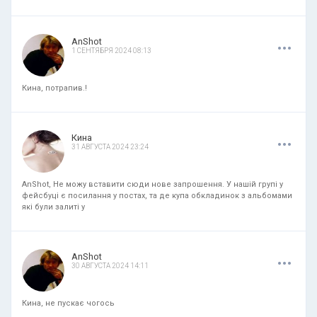
.
.
.
AnShot
1 СЕНТЯБРЯ 2024 08:13
Кина, потрапив.!
.
.
.
Кина
31 АВГУСТА 2024 23:24
AnShot, Не можу вставити сюди нове запрошення. У нашій групі у
фейсбуці є посилання у постах, та де купа обкладинок з альбомами
які були залиті у
.
.
.
AnShot
30 АВГУСТА 2024 14:11
Кина, не пускає чогось