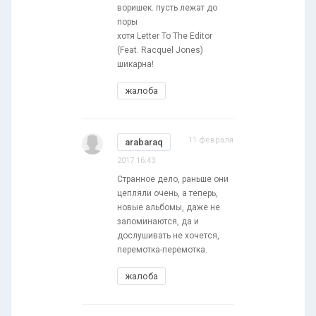
воришек. пусть лежат до
поры
хотя Letter To The Editor
(Feat. Racquel Jones)
шикарна!
жалоба
11 февраля
arabaraq
2017 16:43
Странное дело, раньше они
цепляли очень, а теперь,
новые альбомы, даже не
запоминаются, да и
дослушивать не хочется,
перемотка-перемотка.
жалоба