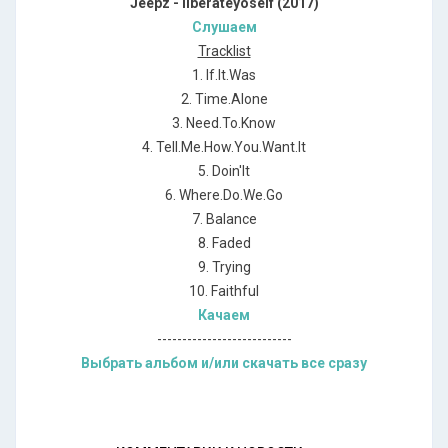
Jeepz - Ilberateyoself (2017)
Слушаем
Tracklist
1. If.It.Was
2. Time.Alone
3. Need.To.Know
4. Tell.Me.How.You.Want.It
5. Doin'It
6. Where.Do.We.Go
7. Balance
8. Faded
9. Trying
10. Faithful
Качаем
---------------------------
Выбрать альбом и/или скачать все сразу