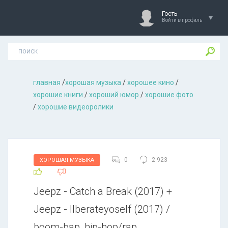
Гость
Войти в профиль
главная
/
хорошая музыкa
/
хорошее кино
/
хорошие книги
/
хороший юмор
/
хорошие фото
/
хорошие видеоролики
0
2 923
ХОРОШАЯ МУЗЫКА
Jeepz - Catch a Break (2017) +
Jeepz - Ilberateyoself (2017) /
boom-bap, hip-hop/rap,