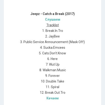
Jeepz - Catch a Break (2017)
Слушаем
Tracklist
1. Break.In.Tro
2. JayBee
3. Public Service Announcement (Mask Off)
4. Sucka.Emcees
5. Cats.Don't.Know
6. Here
7. Wut.Up
8. Walkman.Music
9. Forever
10. Double.Take
11. Spiral
12. Break.Out.Tro
Качаем