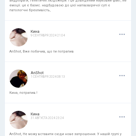
андрофаги, генетичні людожери. і це доведений науковий факт, не
емоції. це є базис. надбудовою до цієї напівзвірячої суті є
патологчні брехливість,
.
.
.
Кина
9 СЕНТЯБРЯ 2024 21:04
AnShot, Вже побачив, що ти потрапив
.
.
.
AnShot
1 СЕНТЯБРЯ 2024 08:13
Кина, потрапив.!
.
.
.
Кина
31 АВГУСТА 2024 23:24
AnShot, Не можу вставити сюди нове запрошення. У нашій групі у