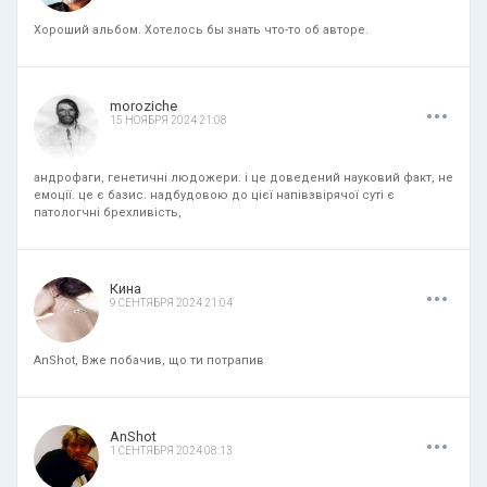
Хороший альбом. Хотелось бы знать что-то об авторе.
.
.
.
moroziche
15 НОЯБРЯ 2024 21:08
андрофаги, генетичні людожери. і це доведений науковий факт, не
емоції. це є базис. надбудовою до цієї напівзвірячої суті є
патологчні брехливість,
.
.
.
Кина
9 СЕНТЯБРЯ 2024 21:04
AnShot, Вже побачив, що ти потрапив
.
.
.
AnShot
1 СЕНТЯБРЯ 2024 08:13