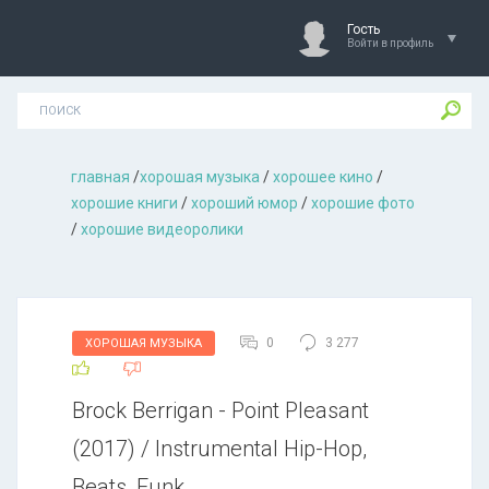
Гость
Войти в профиль
главная
/
хорошая музыкa
/
хорошее кино
/
хорошие книги
/
хороший юмор
/
хорошие фото
/
хорошие видеоролики
0
3 277
ХОРОШАЯ МУЗЫКА
Brock Berrigan - Point Pleasant
(2017) / Instrumental Hip-Hop,
Beats, Funk