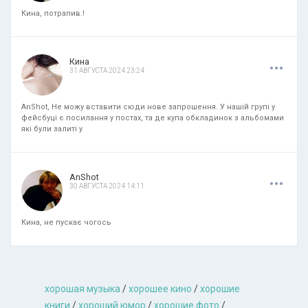
Кина, потрапив.!
.
.
.
Кина
31 АВГУСТА 2024 23:24
AnShot, Не можу вставити сюди нове запрошення. У нашій групі у
фейсбуці є посилання у постах, та де купа обкладинок з альбомами
які були залиті у
.
.
.
AnShot
30 АВГУСТА 2024 14:11
Кина, не пускає чогось
хорошая музыкa
/
хорошее кино
/
хорошие
книги
/
хороший юмор
/
хорошие фото
/