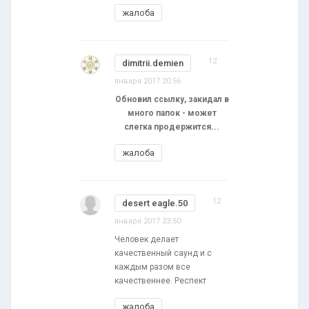
жалоба
12
dimitrii.demien
января 2017 20:56
Обновил ссылку, закидал в
много папок - может
слегка продержится...
жалоба
12
desert eagle.50
января 2017 23:50
Человек делает
качественный саунд и с
каждым разом все
качественнее. Респект
жалоба