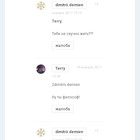
14
dimitrii.demien
января 2017 19:15
Terry
,
Тебе не скучно жить???
жалоба
14 января 2017
Terry
19:58
2dimitrii.demien
Ну ты философ!
жалоба
15
dimitrii.demien
января 2017 00:29