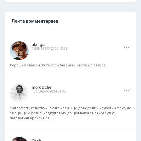
Лента комментариев
.
.
.
akragant
7 СЕНТЯБРЯ 2025 15:22
Хороший альбом. Хотелось бы знать что-то об авторе.
.
.
.
moroziche
15 НОЯБРЯ 2024 21:08
андрофаги, генетичні людожери. і це доведений науковий факт, не
емоції. це є базис. надбудовою до цієї напівзвірячої суті є
патологчні брехливість,
.
.
.
Кина