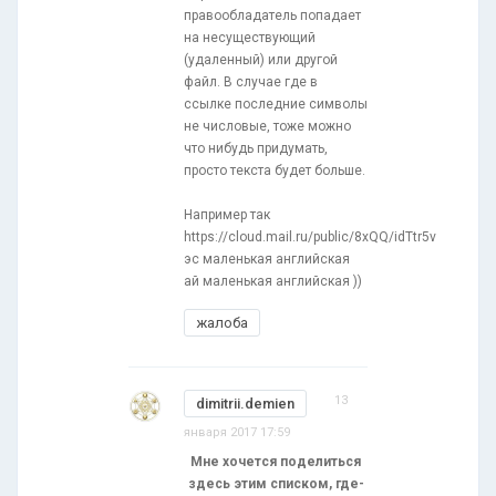
правообладатель попадает
на несуществующий
(удаленный) или другой
файл. В случае где в
ссылке последние символы
не числовые, тоже можно
что нибудь придумать,
просто текста будет больше.
Например так
https://cloud.mail.ru/public/8xQQ/idTtr5v
эс маленькая английская
ай маленькая английская ))
жалоба
13
dimitrii.demien
января 2017 17:59
Мне хочется поделиться
здесь этим списком, где-