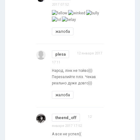
2017 07:52
жалоба
12 января 2017
plesa
17:11
Народ, лінк не тойво)))
Перезалийте пліз. Чекав
реально дуже довго)))
жалоба
12
theend_off
января 2017 17:52
А все не успел((