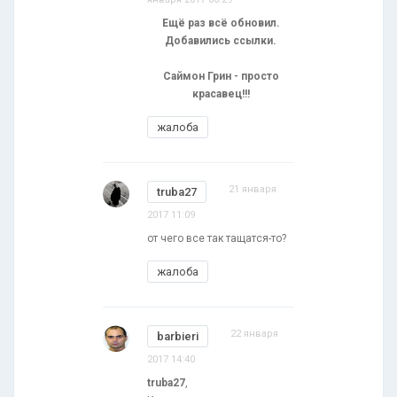
Ещё раз всё обновил.
Добавились ссылки.
Саймон Грин - просто
красавец!!!
жалоба
21 января
truba27
2017 11:09
от чего все так тащатся-то?
жалоба
22 января
barbieri
2017 14:40
truba27
,