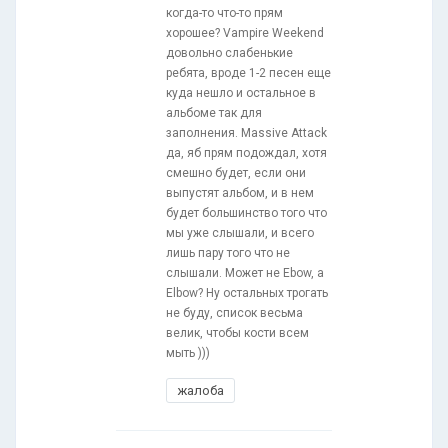
когда-то что-то прям
хорошее? Vampire Weekend
довольно слабенькие
ребята, вроде 1-2 песен еще
куда нешло и остальное в
альбоме так для
заполнения. Massive Attack
да, яб прям подождал, хотя
смешно будет, если они
выпустят альбом, и в нем
будет большинство того что
мы уже слышали, и всего
лишь пару того что не
слышали. Может не Ebow, а
Elbow? Ну остальных трогать
не буду, список весьма
велик, чтобы кости всем
мыть )))
жалоба