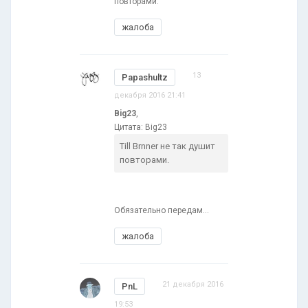
повторами.
жалоба
13
Papashultz
декабря 2016 21:41
Big23
,
Цитата: Big23
Till Brnner не так душит
повторами.
Обязательно передам...
жалоба
21 декабря 2016
PnL
19:53