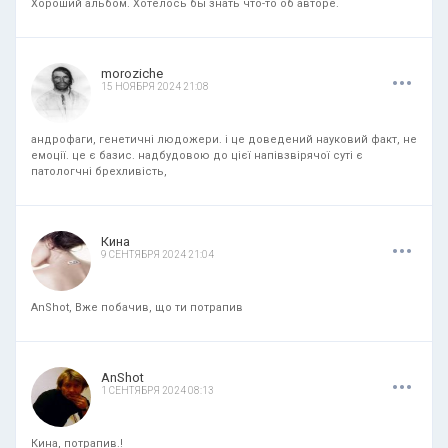
Хороший альбом. Хотелось бы знать что-то об авторе.
.
.
.
moroziche
15 НОЯБРЯ 2024 21:08
андрофаги, генетичні людожери. і це доведений науковий факт, не
емоції. це є базис. надбудовою до цієї напівзвірячої суті є
патологчні брехливість,
.
.
.
Кина
9 СЕНТЯБРЯ 2024 21:04
AnShot, Вже побачив, що ти потрапив
.
.
.
AnShot
1 СЕНТЯБРЯ 2024 08:13
Кина, потрапив.!