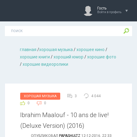
Гость
Войти в профиль
главная
/
хорошая музыкa
/
хорошее кино
/
хорошие книги
/
хороший юмор
/
хорошие фото
/
хорошие видеоролики
3
4 044
ХОРОШАЯ МУЗЫКА
0
0
Ibrahim Maalouf - 10 ans de live!
(Deluxe Version) (2016)
ОПУБЛИКОВАЛ
PAPASHULTZ
12-12-2016, 22:33