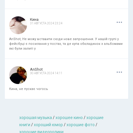
.
.
.
Кина
31 АВГУСТА 2024 23:24
AnShot, Не можу вставити сюди нове запрошення. У нашій групі у
фейсбуці є посилання у постах, та де купа обкладинок з альбомами
які були залиті у
.
.
.
AnShot
30 АВГУСТА 2024 14:11
Кина, не пускає чогось
хорошая музыкa
/
хорошее кино
/
хорошие
книги
/
хороший юмор
/
хорошие фото
/
хорошие видеоролики