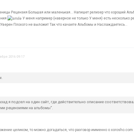
ницы Рецензия Большая или маленькая... Напишет релизер что хороший Альбо
ания
У меня например (наверное не только У меня) есть несколько р
.Уверен Плохого не выложит Так что качаете Альбомы и Наслаждаетесь...
ября 2016 09:17
м.
азад я подсел на один сайт, где действительно описание соответство
ми рецензиями на альбомы".
ожение целиком, то можно догадаться, что разговор имменно о хoroshо.com