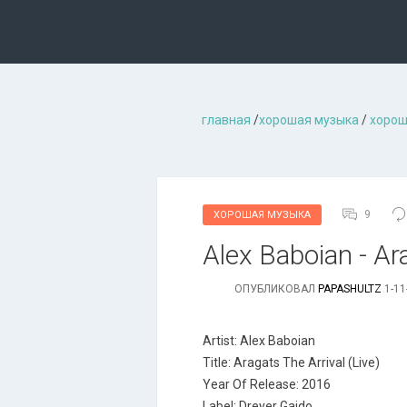
главная
/
хорошая музыкa
/
хорош
9
ХОРОШАЯ МУЗЫКА
Alex Baboian - Ar
ОПУБЛИКОВАЛ
PAPASHULTZ
1-11
Artist: Alex Baboian
Title: Aragats The Arrival (Live)
Year Of Release: 2016
Label: Dreyer Gaido