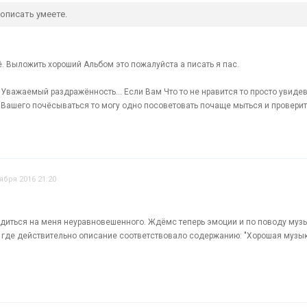
 описать умеете.
. Выложить хороший Альбом это пожалуйста а писать я пас.
Уважаемый раздражённость... Если Вам Что то не нравится то просто увидев
я Вашего почёсываться то могу одно посоветовать почаще мыться и проверит
ября 2016 21:20
рдиться на меня неуравновешенного. Ждёмс теперь эмоции и по поводу музык
, где действительно описание соответствовало содержанию: "Хорошая музы