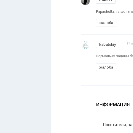
Papashultz
, та шо ты
жалоба
17 
kabatskiy
Нормально пацаны бо
жалоба
ИНФОРМАЦИЯ
Посетители, н