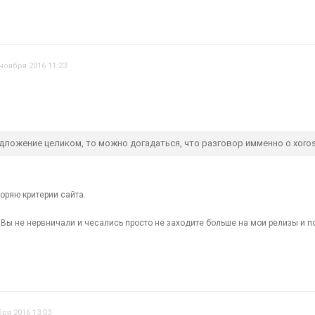
 ноября 2016 11:23
дложение целиком, то можно догадаться, что разговор имменно о хoro
оряю критерии сайта.
Вы не нервничали и чесались просто не заходите больше на мои релизы и по
бря 2016 13:03