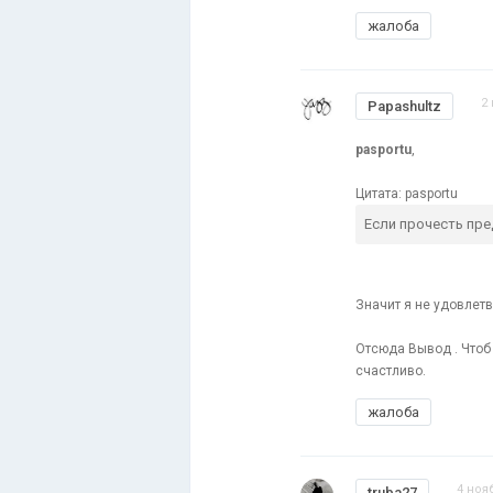
жалоба
2
Papashultz
pasportu
,
Цитата: pasportu
Если прочесть пре
Значит я не удовлетв
Отсюда Вывод . Чтоб 
счастливо.
жалоба
4 ноя
truba27