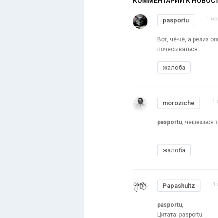
КОММЕНТАРИИ К НОВОС
1 но
pasportu
Вот, чё-чё, а релиз 
почёсываться.
жалоба
1 
moroziche
pasportu
, чешешься т
жалоба
1
Papashultz
pasportu
,
Цитата: pasportu