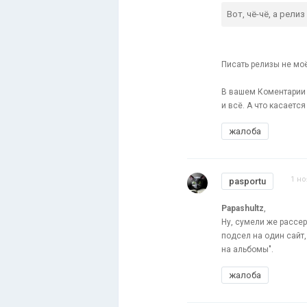
Вот, чё-чё, а релиз
Писать релизы не моё
В вашем Коментарии 
и всё. А что касаетс
жалоба
1 но
pasportu
Papashultz
,
Ну, сумели же рассе
подсел на один сайт
на альбомы".
жалоба