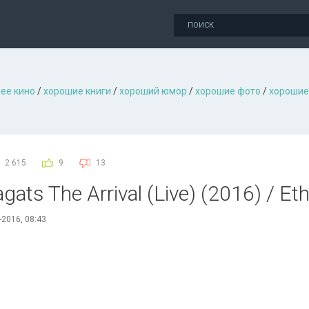
ее кино
/
хорошие книги
/
хороший юмор
/
хорошие фото
/
хорошие
2 615
9
13
agats The Arrival (Live) (2016) / Et
-2016, 08:43