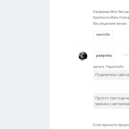
Например Мне без раз
Краткость Мать Позн
без рецензии качаю..
жалоба
2 но
pasportu
Цитата: Papashultz
Поделитесь сайто
Просто три года н
музыка с авторски
Если прочесть предл