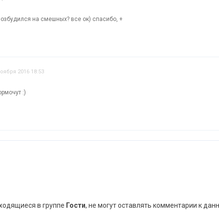
 возбудился на смешных? все ок) спасибо, +
ноября 2016 18:53
рмочут :)
аходящиеся в группе
Гости
, не могут оставлять комментарии к дан