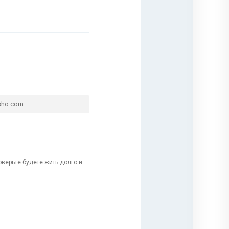
shо.com
верьте будете жить долго и