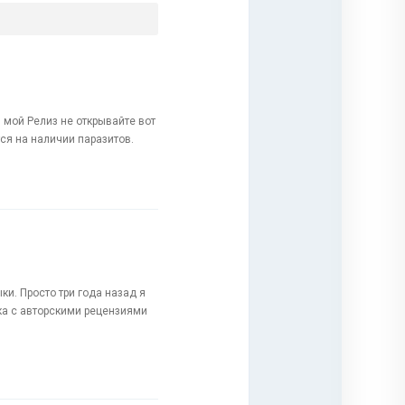
 мой Релиз не открывайте вот
ся на наличии паразитов.
и. Просто три года назад я
ка с авторскими рецензиями