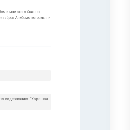
м и мне этого Хватает...
елизёров Альбомы которых я и
вало содержанию: "Хорошая