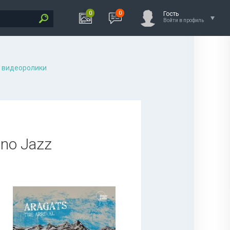
0
0
Гость
Войти в профиль
 видеоролики
hno Jazz