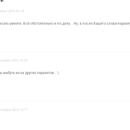
ТИ
ября 2016 09:18
описать умеете. Всё обстоятельно и по делу… Ну, а после Вашего слова-пара
ноября 2016 13:29
ы мабуть из-за других паразитов..: )
 ноября 2016 14:17