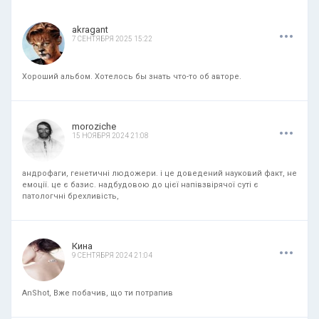
.
.
.
akragant
7 СЕНТЯБРЯ 2025 15:22
Хороший альбом. Хотелось бы знать что-то об авторе.
.
.
.
moroziche
15 НОЯБРЯ 2024 21:08
андрофаги, генетичні людожери. і це доведений науковий факт, не
емоції. це є базис. надбудовою до цієї напівзвірячої суті є
патологчні брехливість,
.
.
.
Кина
9 СЕНТЯБРЯ 2024 21:04
AnShot, Вже побачив, що ти потрапив