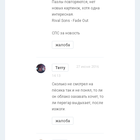
Пазлы повторяются, нет
новых картинок, хотя одна
интересная.
Rival Sons - Fade Out
СПС за новость
жалоба
27 июня 2016
Terry
14:13
Сколько не смотрел на
пёсика так и не понял, то ли
он облако захавать хочет, то
ли перегар выдыхает, после
изжоги.
жалоба