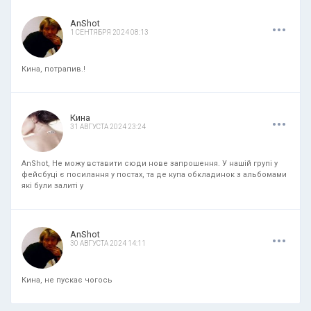
.
.
.
AnShot
1 СЕНТЯБРЯ 2024 08:13
Кина, потрапив.!
.
.
.
Кина
31 АВГУСТА 2024 23:24
AnShot, Не можу вставити сюди нове запрошення. У нашій групі у
фейсбуці є посилання у постах, та де купа обкладинок з альбомами
які були залиті у
.
.
.
AnShot
30 АВГУСТА 2024 14:11
Кина, не пускає чогось