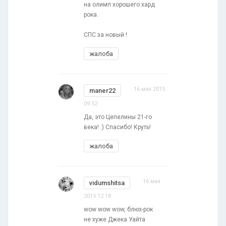
на олимп хорошего хард
рока.
СПС за новый !
жалоба
16 мая 2015
maner22
09:52
Да, это Цепелины 21-го
века! :) Спасибо! Круть!
жалоба
16 мая
vidumshitsa
2015 12:18
wow wow wow, блюз-рок
не хуже Джека Уайта