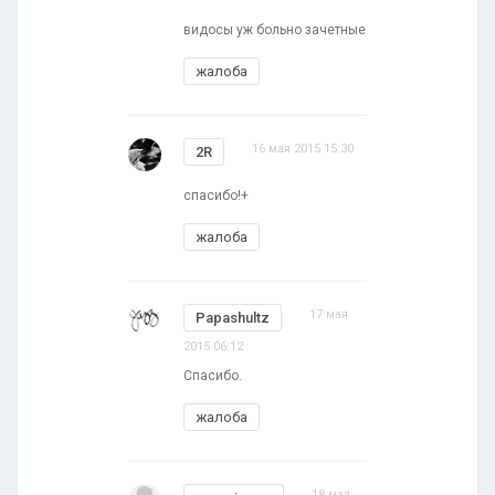
видосы уж больно зачетные
жалоба
16 мая 2015 15:30
2R
спасибо!+
жалоба
17 мая
Papashultz
2015 06:12
Спасибо.
жалоба
18 мая