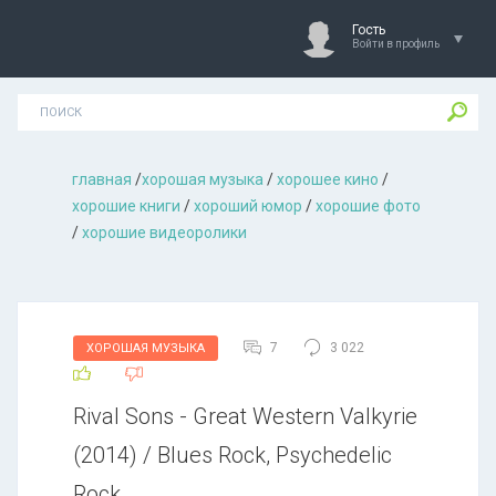
Гость
Войти в профиль
главная
/
хорошая музыкa
/
хорошее кино
/
хорошие книги
/
хороший юмор
/
хорошие фото
/
хорошие видеоролики
7
3 022
ХОРОШАЯ МУЗЫКА
Rival Sons - Great Western Valkyrie
(2014) / Blues Rock, Psychedelic
Rock