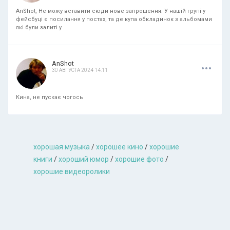
AnShot, Не можу вставити сюди нове запрошення. У нашій групі у
фейсбуці є посилання у постах, та де купа обкладинок з альбомами
які були залиті у
.
.
.
AnShot
30 АВГУСТА 2024 14:11
Кина, не пускає чогось
хорошая музыкa
/
хорошее кино
/
хорошие
книги
/
хороший юмор
/
хорошие фото
/
хорошие видеоролики