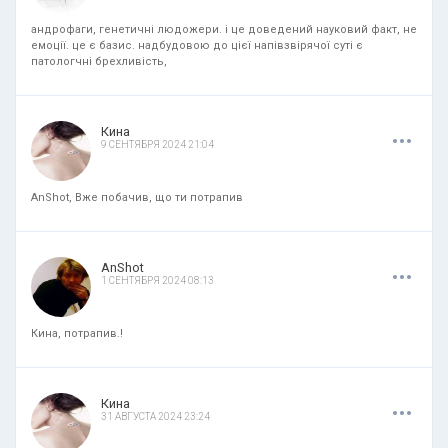
андрофаги, генетичні людожери. і це доведений науковий факт, не
емоції. це є базис. надбудовою до цієї напівзвірячої суті є
патологчні брехливість,
.
.
.
Кина
9 СЕНТЯБРЯ 2024 21:04
AnShot, Вже побачив, що ти потрапив
.
.
.
AnShot
1 СЕНТЯБРЯ 2024 08:13
Кина, потрапив.!
.
.
.
Кина
31 АВГУСТА 2024 23:24