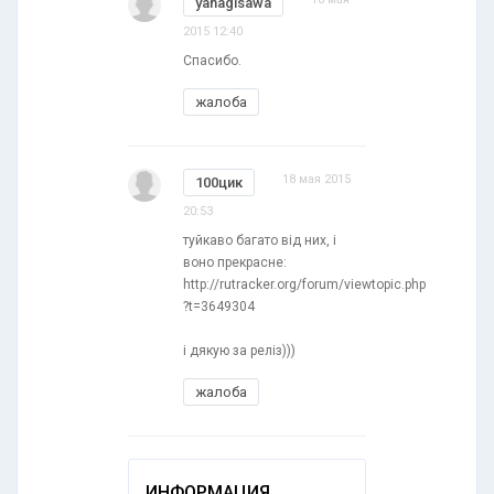
yanagisawa
2015 12:40
Спасибо.
жалоба
18 мая 2015
100цик
20:53
туйкаво багато від них, і
воно прекрасне:
http://rutracker.org/forum/viewtopic.php
?t=3649304
і дякую за реліз)))
жалоба
ИНФОРМАЦИЯ