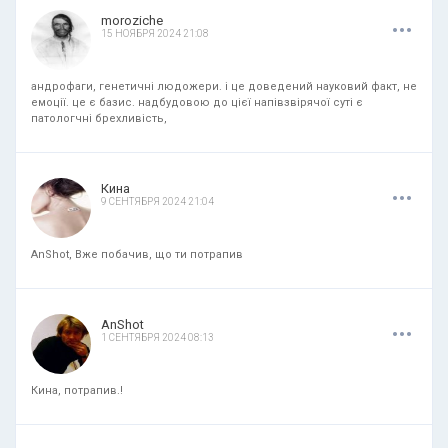
.
.
.
moroziche
15 НОЯБРЯ 2024 21:08
андрофаги, генетичні людожери. і це доведений науковий факт, не
емоції. це є базис. надбудовою до цієї напівзвірячої суті є
патологчні брехливість,
.
.
.
Кина
9 СЕНТЯБРЯ 2024 21:04
AnShot, Вже побачив, що ти потрапив
.
.
.
AnShot
1 СЕНТЯБРЯ 2024 08:13
Кина, потрапив.!