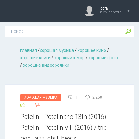
Гость
Войти в профиль
главная
/
хорошая музыкa
/
хорошее кино
/
хорошие книги
/
хороший юмор
/
хорошие фото
/
хорошие видеоролики
1
2 258
ХОРОШАЯ МУЗЫКА
Potelin - Potelin the 13th (2016) -
Potelin - Potelin VIII (2016) / trip-
hop, jazz, chill, beats