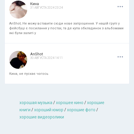
.
.
.
Кина
31 АВГУСТА 2024 23:24
AnShot, Не можу вставити сюди нове запрошення. У нашій групі у
фейсбуці є посилання у постах, та де купа обкладинок з альбомами
які були залиті у
.
.
.
AnShot
30 АВГУСТА 2024 14:11
Кина, не пускає чогось
хорошая музыкa
/
хорошее кино
/
хорошие
книги
/
хороший юмор
/
хорошие фото
/
хорошие видеоролики