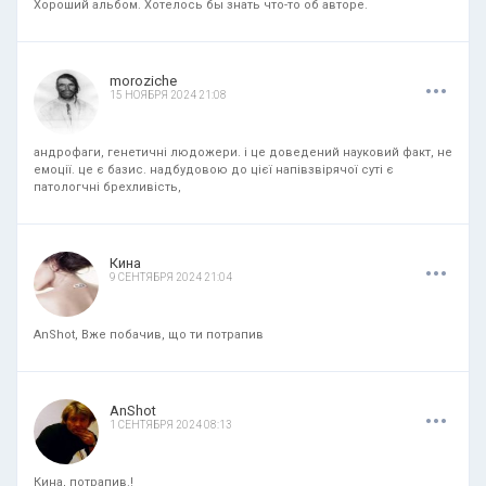
Хороший альбом. Хотелось бы знать что-то об авторе.
.
.
.
moroziche
15 НОЯБРЯ 2024 21:08
андрофаги, генетичні людожери. і це доведений науковий факт, не
емоції. це є базис. надбудовою до цієї напівзвірячої суті є
патологчні брехливість,
.
.
.
Кина
9 СЕНТЯБРЯ 2024 21:04
AnShot, Вже побачив, що ти потрапив
.
.
.
AnShot
1 СЕНТЯБРЯ 2024 08:13
Кина, потрапив.!