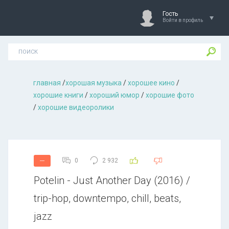
Гость
Войти в профиль
главная
/
хорошая музыкa
/
хорошее кино
/
хорошие книги
/
хороший юмор
/
хорошие фото
/
хорошие видеоролики
0
2 932
---
Potelin - Just Another Day (2016) /
trip-hop, downtempo, chill, beats,
jazz