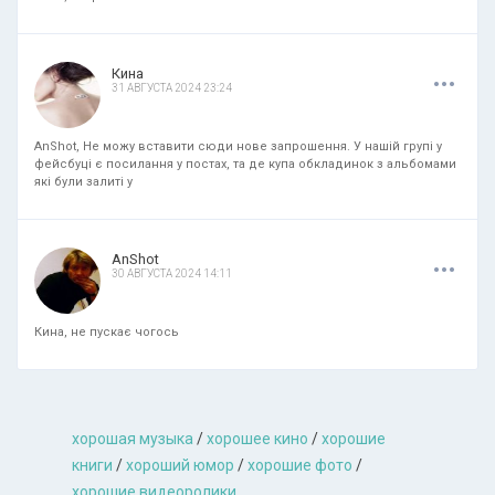
.
.
.
Кина
31 АВГУСТА 2024 23:24
AnShot, Не можу вставити сюди нове запрошення. У нашій групі у
фейсбуці є посилання у постах, та де купа обкладинок з альбомами
які були залиті у
.
.
.
AnShot
30 АВГУСТА 2024 14:11
Кина, не пускає чогось
хорошая музыкa
/
хорошее кино
/
хорошие
книги
/
хороший юмор
/
хорошие фото
/
хорошие видеоролики