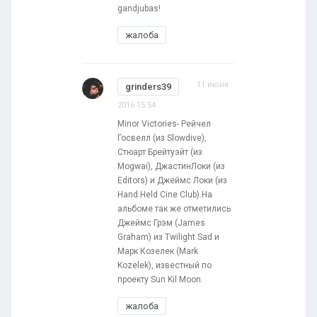
gandjubas!
жалоба
11 июня
grinders39
2016 15:54
Minor Victories- Рейчел
Госвелл (из Slowdive),
Стюарт Брейтуэйт (из
Mogwai), ДжастинЛоки (из
Editors) и Джеймс Локи (из
Hand Held Cine Club).На
альбоме так же отметились
Джеймс Грэм (James
Graham) из Twilight Sad и
Марк Козелек (Mark
Kozelek), известный по
проекту Sun Kil Moon.
жалоба