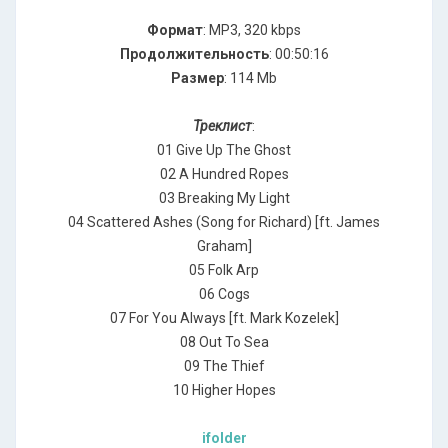
Формат
: MP3, 320 kbps
Продолжительность
: 00:50:16
Размер
: 114 Mb
Треклист
:
01 Give Up The Ghost
02 A Hundred Ropes
03 Breaking My Light
04 Scattered Ashes (Song for Richard) [ft. James
Graham]
05 Folk Arp
06 Cogs
07 For You Always [ft. Mark Kozelek]
08 Out To Sea
09 The Thief
10 Higher Hopes
ifolder