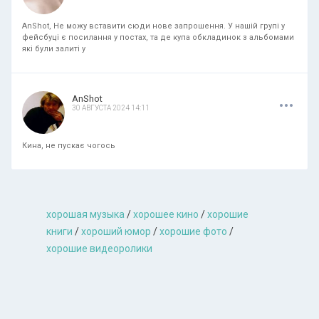
AnShot, Не можу вставити сюди нове запрошення. У нашій групі у
фейсбуці є посилання у постах, та де купа обкладинок з альбомами
які були залиті у
.
.
.
AnShot
30 АВГУСТА 2024 14:11
Кина, не пускає чогось
хорошая музыкa
/
хорошее кино
/
хорошие
книги
/
хороший юмор
/
хорошие фото
/
хорошие видеоролики