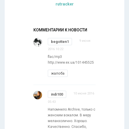
rutracker
КОММЕНТАРИИ К НОВОСТИ
9 июня
begotten1
2016 10:22
flac/mp3
http://www.ex.ua/101445525
жалоба
10 июня 2016
indi100
05:43
Напомнило Archive, только с
женским вокалом. В меру
меланхолично. Хорошо.
Качественно. Спасибо,