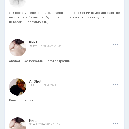
андрофаги, генетичні людожери. і це доведений науковий факт, не
емоції. це є базис. надбудовою до цієї напівзвірячої суті є
патологчні брехливість,
.
.
.
Кина
9 СЕНТЯБРЯ 2024 21:04
AnShot, Вже побачив, що ти потрапив
.
.
.
AnShot
1 СЕНТЯБРЯ 2024 08:13
Кина, потрапив.!
.
.
.
Кина
31 АВГУСТА 2024 23:24