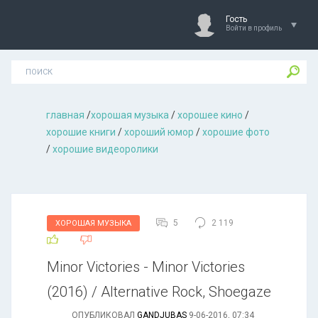
Гость
Войти в профиль
главная
/
хорошая музыкa
/
хорошее кино
/
хорошие книги
/
хороший юмор
/
хорошие фото
/
хорошие видеоролики
5
2 119
ХОРОШАЯ МУЗЫКА
Minor Victories - Minor Victories
(2016) / Alternative Rock, Shoegaze
ОПУБЛИКОВАЛ
GANDJUBAS
9-06-2016, 07:34