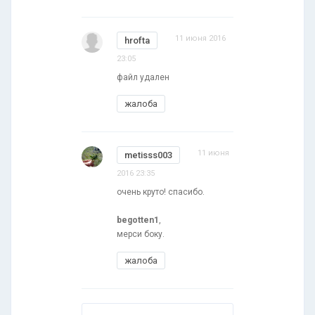
11 июня 2016
hrofta
23:05
файл удален
жалоба
11 июня
metisss003
2016 23:35
очень круто! спасибо.
begotten1
,
мерси боку.
жалоба