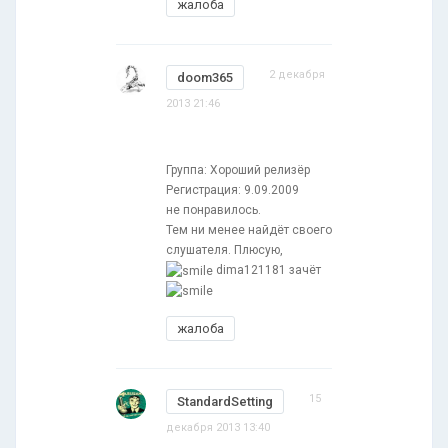
жалоба
2 декабря
doom365
2013 21:46
Группа: Хороший релизёр
Регистрация: 9.09.2009
не понравилось.
Тем ни менее найдёт своего
слушателя. Плюсую,
dima121181 зачёт
жалоба
15
StandardSetting
декабря 2013 13:40