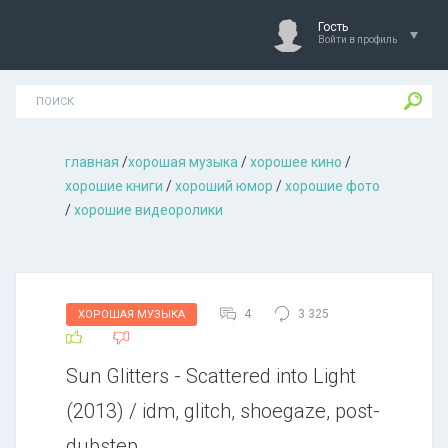
Гость
Войти в профиль
главная
/
хорошая музыкa
/
хорошее кино
/
хорошие книги
/
хороший юмор
/
хорошие фото
/
хорошие видеоролики
4
3 325
ХОРОШАЯ МУЗЫКА
Sun Glitters - Scattered into Light
(2013) / idm, glitch, shoegaze, post-
dubstep