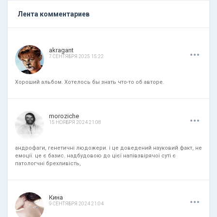
Лента комментариев
.
.
.
akragant
7 СЕНТЯБРЯ 2025 15:22
Хороший альбом. Хотелось бы знать что-то об авторе.
.
.
.
moroziche
15 НОЯБРЯ 2024 21:08
андрофаги, генетичні людожери. і це доведений науковий факт, не
емоції. це є базис. надбудовою до цієї напівзвірячої суті є
патологчні брехливість,
.
.
.
Кина
9 СЕНТЯБРЯ 2024 21:04