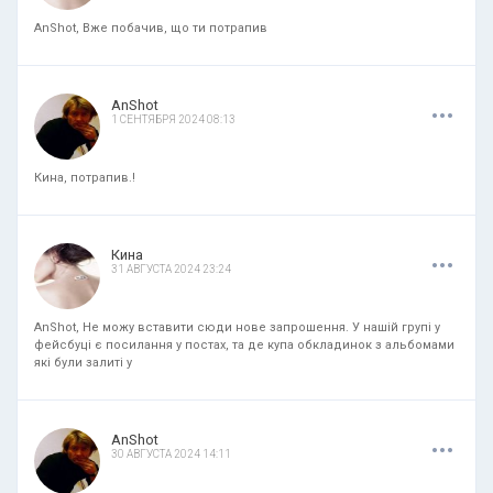
AnShot, Вже побачив, що ти потрапив
.
.
.
AnShot
1 СЕНТЯБРЯ 2024 08:13
Кина, потрапив.!
.
.
.
Кина
31 АВГУСТА 2024 23:24
AnShot, Не можу вставити сюди нове запрошення. У нашій групі у
фейсбуці є посилання у постах, та де купа обкладинок з альбомами
які були залиті у
.
.
.
AnShot
30 АВГУСТА 2024 14:11