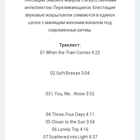
Уносящий симбиоз жанров с искусственным
интеллектом. Переливающиеся, блестящие
звуковые искры/капли сливаются в единое
целое с манящим женским вокалом под
современные ритмы.
Треклист:
01 When the Train Comes 4:22
02 Soft Breeze 3:04
03 I, You, We... Know 3:52
04 Three, Four Days 4:11
05 Closer to the Sun 3:54
06 Lonely Trip 4:16
07 Scattered into Light 4:37