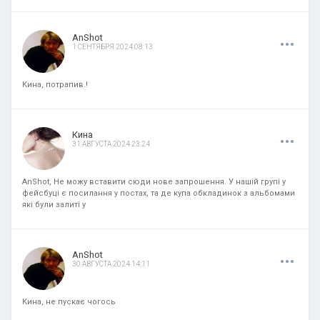
.
.
.
AnShot
1 СЕНТЯБРЯ 2024 08:13
Кина, потрапив.!
.
.
.
Кина
31 АВГУСТА 2024 23:24
AnShot, Не можу вставити сюди нове запрошення. У нашій групі у
фейсбуці є посилання у постах, та де купа обкладинок з альбомами
які були залиті у
.
.
.
AnShot
30 АВГУСТА 2024 14:11
Кина, не пускає чогось