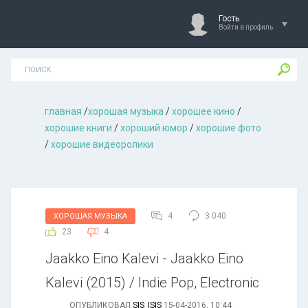
Гость
Войти в профиль
главная
/
хорошая музыкa
/
хорошее кино
/
хорошие книги
/
хороший юмор
/
хорошие фото
/
хорошие видеоролики
4
3 040
ХОРОШАЯ МУЗЫКА
23
4
Jaakko Eino Kalevi - Jaakko Eino
Kalevi (2015) / Indie Pop, Electronic
ОПУБЛИКОВАЛ
SIS_ISIS
15-04-2016, 10:44