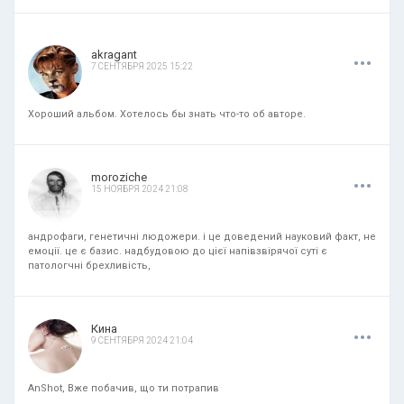
.
.
.
akragant
7 СЕНТЯБРЯ 2025 15:22
Хороший альбом. Хотелось бы знать что-то об авторе.
.
.
.
moroziche
15 НОЯБРЯ 2024 21:08
андрофаги, генетичні людожери. і це доведений науковий факт, не
емоції. це є базис. надбудовою до цієї напівзвірячої суті є
патологчні брехливість,
.
.
.
Кина
9 СЕНТЯБРЯ 2024 21:04
AnShot, Вже побачив, що ти потрапив