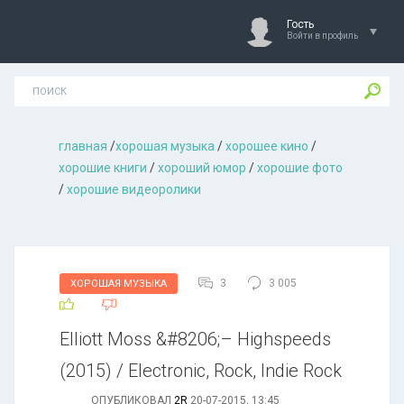
Гость
Войти в профиль
главная
/
хорошая музыкa
/
хорошее кино
/
хорошие книги
/
хороший юмор
/
хорошие фото
/
хорошие видеоролики
3
3 005
ХОРОШАЯ МУЗЫКА
Elliott Moss &#8206;– Highspeeds
(2015) / Electronic, Rock, Indie Rock
ОПУБЛИКОВАЛ
2R
20-07-2015, 13:45