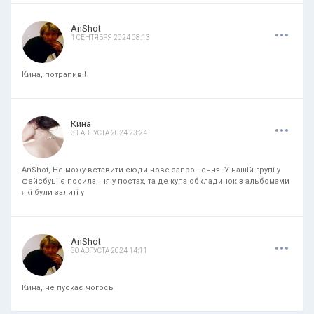
.
.
.
AnShot
1 СЕНТЯБРЯ 2024 08:13
Кина, потрапив.!
.
.
.
Кина
31 АВГУСТА 2024 23:24
AnShot, Не можу вставити сюди нове запрошення. У нашій групі у
фейсбуці є посилання у постах, та де купа обкладинок з альбомами
які були залиті у
.
.
.
AnShot
30 АВГУСТА 2024 14:11
Кина, не пускає чогось