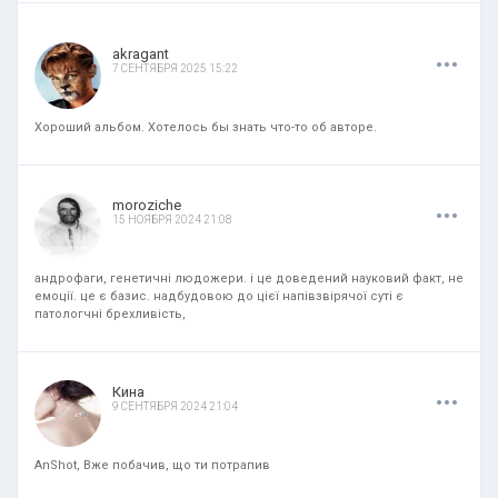
.
.
.
akragant
7 СЕНТЯБРЯ 2025 15:22
Хороший альбом. Хотелось бы знать что-то об авторе.
.
.
.
moroziche
15 НОЯБРЯ 2024 21:08
андрофаги, генетичні людожери. і це доведений науковий факт, не
емоції. це є базис. надбудовою до цієї напівзвірячої суті є
патологчні брехливість,
.
.
.
Кина
9 СЕНТЯБРЯ 2024 21:04
AnShot, Вже побачив, що ти потрапив