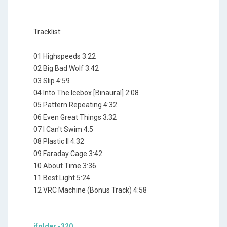
Tracklist:
01 Highspeeds 3:22
02 Big Bad Wolf 3:42
03 Slip 4:59
04 Into The Icebox [Binaural] 2:08
05 Pattern Repeating 4:32
06 Even Great Things 3:32
07 I Can't Swim 4:5
08 Plastic II 4:32
09 Faraday Cage 3:42
10 About Time 3:36
11 Best Light 5:24
12 VRC Machine (Bonus Track) 4:58
ifolder -320