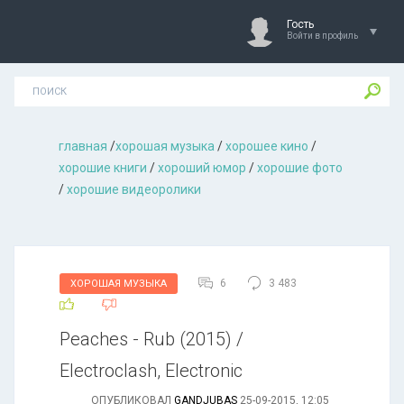
Гость
Войти в профиль
главная
/
хорошая музыкa
/
хорошее кино
/
хорошие книги
/
хороший юмор
/
хорошие фото
/
хорошие видеоролики
6
3 483
ХОРОШАЯ МУЗЫКА
Peaches - Rub (2015) /
Electroclash, Electronic
ОПУБЛИКОВАЛ
GANDJUBAS
25-09-2015, 12:05