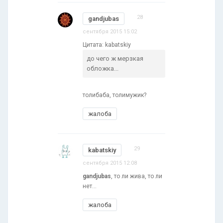
28
gandjubas
сентября 2015 15:02
Цитата: kabatskiy
до чего ж мерзкая
обложка...
толибаба, толимужик?
жалоба
29
kabatskiy
сентября 2015 12:08
gandjubas
, то ли жива, то ли
нет...
жалоба