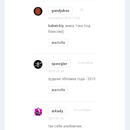
30
gandjubas
сентября 2015 15:02
kabatskiy
, жива, тока под
бэмсом))
жалоба
3 октября
speegler
2015 22:44
худшая обложка года - 2015
жалоба
13 октября
arkady
2015 01:55
так себе альбомчик..