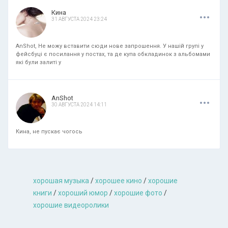
.
.
.
Кина
31 АВГУСТА 2024 23:24
AnShot, Не можу вставити сюди нове запрошення. У нашій групі у
фейсбуці є посилання у постах, та де купа обкладинок з альбомами
які були залиті у
.
.
.
AnShot
30 АВГУСТА 2024 14:11
Кина, не пускає чогось
хорошая музыкa
/
хорошее кино
/
хорошие
книги
/
хороший юмор
/
хорошие фото
/
хорошие видеоролики