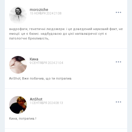
.
.
.
moroziche
15 НОЯБРЯ 2024 21:08
андрофаги, генетичні людожери. і це доведений науковий факт, не
емоції. це є базис. надбудовою до цієї напівзвірячої суті є
патологчні брехливість,
.
.
.
Кина
9 СЕНТЯБРЯ 2024 21:04
AnShot, Вже побачив, що ти потрапив
.
.
.
AnShot
1 СЕНТЯБРЯ 2024 08:13
Кина, потрапив.!