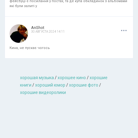
фейсбуці є посилання у постах, та де купа обкладинок з альбомами
які були залиті у
.
.
.
AnShot
30 АВГУСТА 2024 14:11
Кина, не пускає чогось
хорошая музыкa
/
хорошее кино
/
хорошие
книги
/
хороший юмор
/
хорошие фото
/
хорошие видеоролики