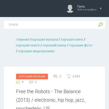
Гость
Войти в профиль
главная
/
хорошая музыкa
/
хорошее кино
/
хорошие книги
/
хороший юмор
/
хорошие фото
/
хорошие видеоролики
3
2 663
ХОРОШАЯ МУЗЫКА
9
2
Free the Robots - The Balance
(2013) / electronic, hip hop, jazz,
psychedelic, US