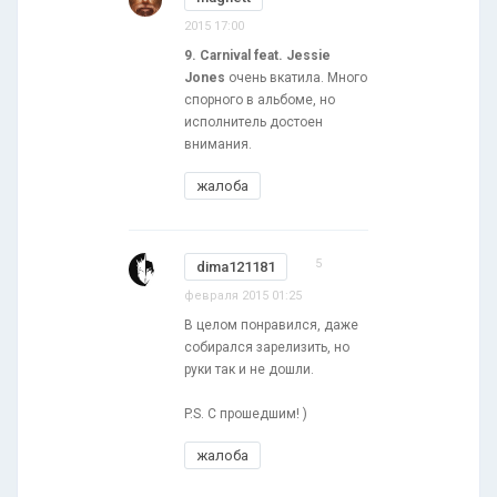
2015 17:00
9. Carnival feat. Jessie
Jones
очень вкатила. Много
спорного в альбоме, но
исполнитель достоен
внимания.
жалоба
5
dima121181
февраля 2015 01:25
В целом понравился, даже
собирался зарелизить, но
руки так и не дошли.
P.S. С прошедшим! )
жалоба