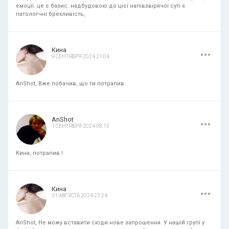
емоції. це є базис. надбудовою до цієї напівзвірячої суті є
патологчні брехливість,
.
.
.
Кина
9 СЕНТЯБРЯ 2024 21:04
AnShot, Вже побачив, що ти потрапив
.
.
.
AnShot
1 СЕНТЯБРЯ 2024 08:13
Кина, потрапив.!
.
.
.
Кина
31 АВГУСТА 2024 23:24
AnShot, Не можу вставити сюди нове запрошення. У нашій групі у