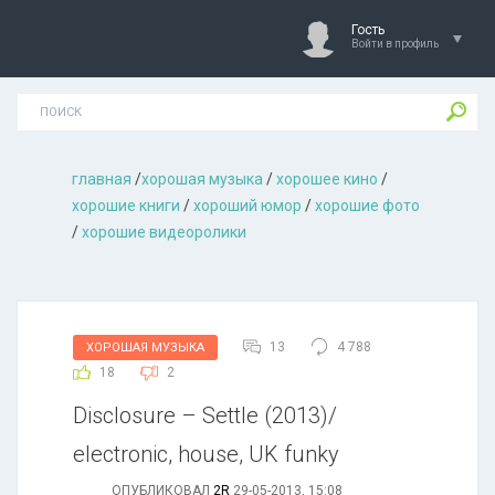
Гость
Войти в профиль
главная
/
хорошая музыкa
/
хорошее кино
/
хорошие книги
/
хороший юмор
/
хорошие фото
/
хорошие видеоролики
13
4 788
ХОРОШАЯ МУЗЫКА
18
2
Disclosure – Settle (2013)/
electronic, house, UK funky
ОПУБЛИКОВАЛ
2R
29-05-2013, 15:08