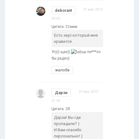
31 мая 2013
deborant
00:02
Цитата: Стамм
Есть хаус который мне
нравится .
Угу)) щаз))
пи***ло
бы радио)
жалоба
31 мая 2013
Дарзи
01:58
Цитата: 2R
Дарзи! Вы где
пропадали? )
И Вам спасибо
персонально! )