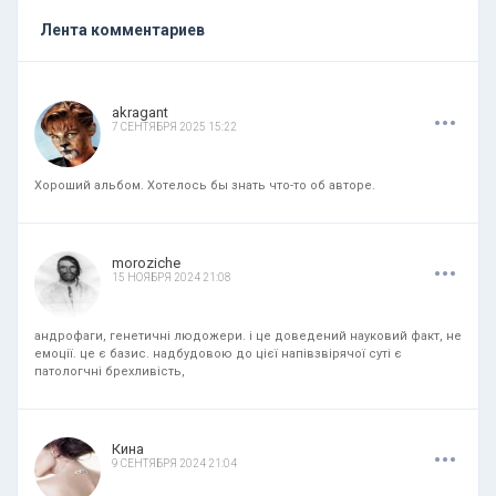
Лента комментариев
.
.
.
akragant
7 СЕНТЯБРЯ 2025 15:22
Хороший альбом. Хотелось бы знать что-то об авторе.
.
.
.
moroziche
15 НОЯБРЯ 2024 21:08
андрофаги, генетичні людожери. і це доведений науковий факт, не
емоції. це є базис. надбудовою до цієї напівзвірячої суті є
патологчні брехливість,
.
.
.
Кина
9 СЕНТЯБРЯ 2024 21:04