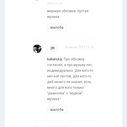
2013 13:29
мерзкая обложка. пустая
музыка.
жалоба
26 июня 2013 15:15
2R
kabatskiy
, Про обложку
согласен, а про музыку нет,
индивидуально. Для кого-то
хип-хоп пустой, для кого-то
даб ничего не значит, есть
много для кого только
"ушаночка" с "муркой"
музыка !
жалоба