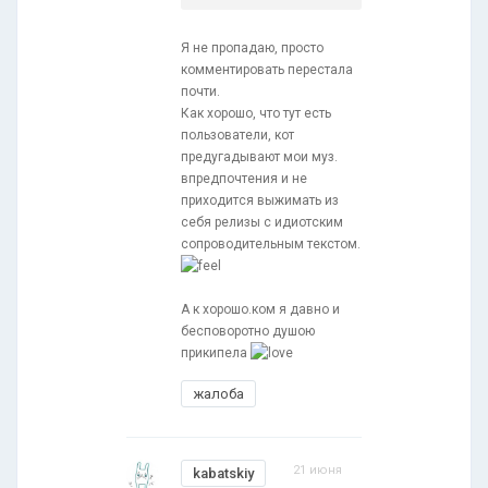
Я не пропадаю, просто
комментировать перестала
почти.
Как хорошо, что тут есть
пользователи, кот
предугадывают мои муз.
впредпочтения и не
приходится выжимать из
себя релизы с идиотским
сопроводительным текстом.
А к хорошо.ком я давно и
бесповоротно душою
прикипела
жалоба
21 июня
kabatskiy