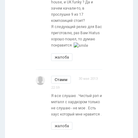
house, и UK funky ? Да и
зачем качали-то, в
прослушке 9 из 17
композиций стоит?
Я следующий релиз для Вас
приготовлю, раз Вам Hiatus
хорошо пошел, то думаю
понравится.
жалоба
30 мая 2013
Стамм
22:59
Я все слушаю . Чистый рэп и
металл с хардкором только
не слушаю - не мое . Есть
хаус который мне нравится .
жалоба