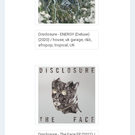
Dіsclоsurе - ЕNЕRGY (Deluxe)
(2020) / house, uk garage, r&b,
afropop, tropical, UK
Disclosure - The Face EP (2012) /