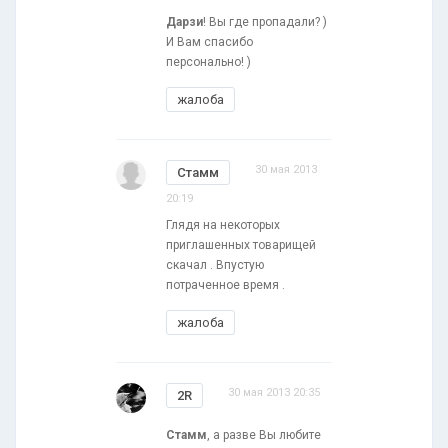
Дарзи
! Вы где пропадали? )
И Вам спасибо
персонально! )
жалоба
30 мая 2013
Стамм
20:19
Глядя на некоторых
приглашенных товарищей
скачал . Впустую
потраченное время .
жалоба
30 мая 2013 20:35
2R
Стамм
, а разве Вы любите