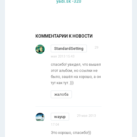
yadi.sk -320
КОММЕНТАРИИ К НОВОСТИ
29
StandardSetting
мая 2013 15:43
спасибо! увидел, что вышел
этот альбом, но ссылки не
было, зашёл на хорошо, а он
тут как тут..)))
жалоба
29 мая 2013
wayup
17:04
Это хорошо, спасибо!))