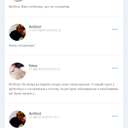
AnShot, Вже побачив, що ти потрапив
.
.
.
AnShot
1 СЕНТЯБРЯ 2024 08:13
Кина, потрапив.!
.
.
.
Кина
31 АВГУСТА 2024 23:24
AnShot, Не можу вставити сюди нове запрошення. У нашій групі у
фейсбуці є посилання у постах, та де купа обкладинок з альбомами
які були залиті у
.
.
.
AnShot
30 АВГУСТА 2024 14:11