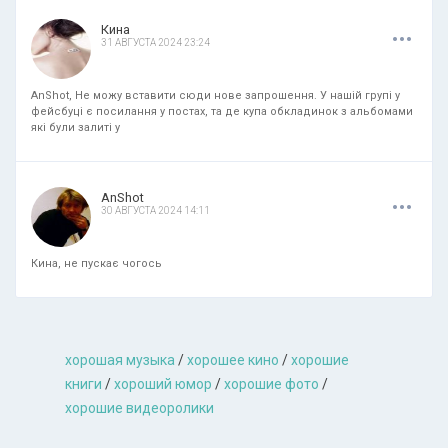
.
.
.
Кина
31 АВГУСТА 2024 23:24
AnShot, Не можу вставити сюди нове запрошення. У нашій групі у
фейсбуці є посилання у постах, та де купа обкладинок з альбомами
які були залиті у
.
.
.
AnShot
30 АВГУСТА 2024 14:11
Кина, не пускає чогось
хорошая музыкa
/
хорошее кино
/
хорошие
книги
/
хороший юмор
/
хорошие фото
/
хорошие видеоролики