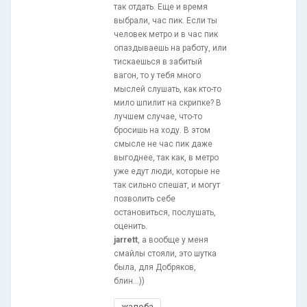
так отдать. Еще и время
выбрали, час пик. Если ты
человек метро и в час пик
опаздываешь на работу, или
тискаешься в забитый
вагон, то у тебя много
мыслей слушать, как кто-то
мило шпилит на скрипке? В
лучшем случае, что-то
бросишь на ходу. В этом
смысле не час пик даже
выгоднее, так как, в метро
уже едут люди, которые не
так сильно спешат, и могут
позволить себе
остановиться, послушать,
оценить.
jarrett
, а вообще у меня
смайлы стояли, это шутка
была, для Добряков,
блин...))
жалоба