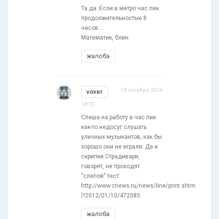
Та да. Если в метро час пик
продолжительностью 8
часов ...
Математик, блин.
жалоба
19 октября 2014
vover
18:55
Спеша на работу в час пик
как-то недосуг слушать
уличных музыкантов, как бы
хорошо они не играли. Да и
скрипки Страдивари,
говорят, не проходят
"слепой" тест:
http://www.cnews.ru/news/line/print.shtm
l?2012/01/10/472085
жалоба