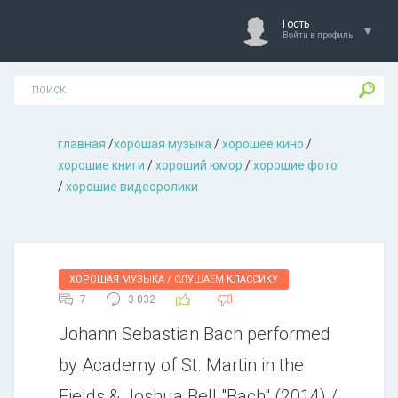
Гость
Войти в профиль
главная
/
хорошая музыкa
/
хорошее кино
/
хорошие книги
/
хороший юмор
/
хорошие фото
/
хорошие видеоролики
ХОРОШАЯ МУЗЫКА / СЛУШАЕМ КЛАССИКУ
7
3 032
Johann Sebastian Bach performed
by Academy of St. Martin in the
Fields & Joshua Bell "Bach" (2014) /