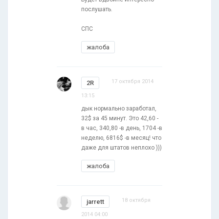
послушать.
СПС
жалоба
17 октября 2014
2R
13:15
дык нормально заработал,
32$ за 45 минут. Это 42,60 -
в час, 340,80 -в день, 1704 -в
неделю, 6816$ -в месяц! что
даже для штатов неплохо )))
жалоба
18 октября
jarrett
2014 04:00