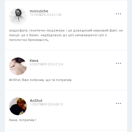
.
.
.
moroziche
15 НОЯБРЯ 2024 21:08
андрофаги, генетичні людожери. і це доведений науковий факт, не
емоції. це є базис. надбудовою до цієї напівзвірячої суті є
патологчні брехливість,
.
.
.
Кина
9 СЕНТЯБРЯ 2024 21:04
AnShot, Вже побачив, що ти потрапив
.
.
.
AnShot
1 СЕНТЯБРЯ 2024 08:13
Кина, потрапив.!