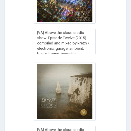
[VA] Above the clouds radio
show. Episode Twelve (2015) -
compiled and mixed by krezh /
electronic, garage, ambient,
beats, house, acoustic
[VA] Above the clouds radio