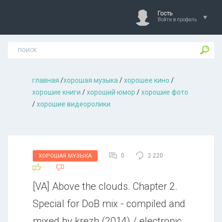
Гость
Войти в профиль
главная
/
хорошая музыкa
/
хорошее кино
/
хорошие книги
/
хороший юмор
/
хорошие фото
/
хорошие видеоролики
0
2 220
ХОРОШАЯ МУЗЫКА
[VA] Above the clouds. Chapter 2.
Special for DoB mix - compiled and
mixed by krezh (2014) / electronic,