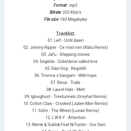
Format:
.mp3
Bitrate:
320 Kbit/s
File size:
160 Megabytes
Tracklist:
01. Leif - Until dawn
02. Johnny Ripper - Ce n'est rien (Klātu Remix)
03. Jafu - Stepping stones
04. Segilola - Substance called love
05. Rain Dog - Regolith
06. Tmmrw x Sangam - With hope
07. Rioux - Trails
08. Laurel Halo - Melt
09. Iglooghost - Treetunnels (Greyhat Remix)
10. Cotton Claw - Crooked (Julien Mier Remix)
11. Sohn - The Wheel (Luvian Remix)
12. L W K Y - Attention
13. Menik & Sublok Feat Ni Foster - Our Own