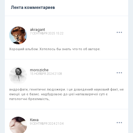
Лента комментариев
.
.
.
akragant
7 СЕНТЯБРЯ 2025 15:22
Хороший альбом. Хотелось бы знать что-то об авторе.
.
.
.
moroziche
15 НОЯБРЯ 2024 21:08
андрофаги, генетичні людожери. і це доведений науковий факт, не
емоції. це є базис. надбудовою до цієї напівзвірячої суті є
патологчні брехливість,
.
.
.
Кина
9 СЕНТЯБРЯ 2024 21:04