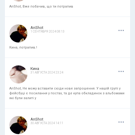
AnShot, Вже побачив, що ти потрапив
.
.
.
AnShot
1 СЕНТЯБРЯ 2024 08:13
Кина, потрапив.!
.
.
.
Кина
31 АВГУСТА 2024 23:24
AnShot, Не можу вставити сюди нове запрошення. У нашій групі у
фейсбуці є посилання у постах, та де купа обкладинок з альбомами
які були залиті у
.
.
.
AnShot
30 АВГУСТА 2024 14:11