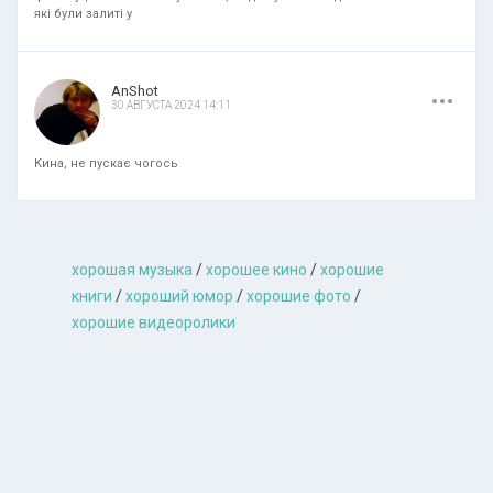
які були залиті у
.
.
.
AnShot
30 АВГУСТА 2024 14:11
Кина, не пускає чогось
хорошая музыкa
/
хорошее кино
/
хорошие
книги
/
хороший юмор
/
хорошие фото
/
хорошие видеоролики