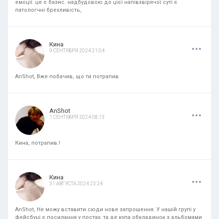
емоції. це є базис. надбудовою до цієї напівзвірячої суті є
патологчні брехливість,
.
.
.
Кина
9 СЕНТЯБРЯ 2024 21:04
AnShot, Вже побачив, що ти потрапив
.
.
.
AnShot
1 СЕНТЯБРЯ 2024 08:13
Кина, потрапив.!
.
.
.
Кина
31 АВГУСТА 2024 23:24
AnShot, Не можу вставити сюди нове запрошення. У нашій групі у
фейсбуці є посилання у постах, та де купа обкладинок з альбомами