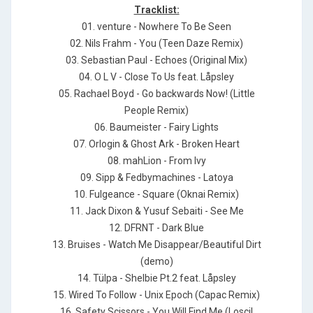
Tracklist:
01. venture - Nowhere To Be Seen
02. Nils Frahm - You (Teen Daze Remix)
03. Sebastian Paul - Echoes (Original Mix)
04. O L V - Close To Us feat. Låpsley
05. Rachael Boyd - Go backwards Now! (Little
People Remix)
06. Baumeister - Fairy Lights
07. Orlogin & Ghost Ark - Broken Heart
08. mahLion - From Ivy
09. Sipp & Fedbymachines - Latoya
10. Fulgeance - Square (Oknai Remix)
11. Jack Dixon & Yusuf Sebaiti - See Me
12. DFRNT - Dark Blue
13. Bruises - Watch Me Disappear/Beautiful Dirt
(demo)
14. Tülpa - Shelbie Pt.2 feat. Låpsley
15. Wired To Follow - Unix Epoch (Capac Remix)
16. Safety Scissors - You Will Find Me (Loscil