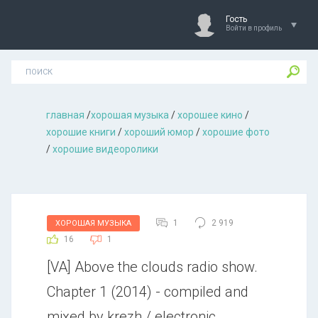
Гость
Войти в профиль
главная
/
хорошая музыкa
/
хорошее кино
/
хорошие книги
/
хороший юмор
/
хорошие фото
/
хорошие видеоролики
1
2 919
ХОРОШАЯ МУЗЫКА
16
1
[VA] Above the clouds radio show.
Chapter 1 (2014) - compiled and
mixed by krezh / electronic,