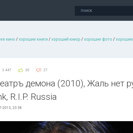
ее кино
/
хорошие книги
/
хороший юмор
/
хорошие фото
/
хорошие
3 447
30
27
Театръ демона (2010), Жаль нет р
k, R.I.P. Russia
7-2013, 23:38