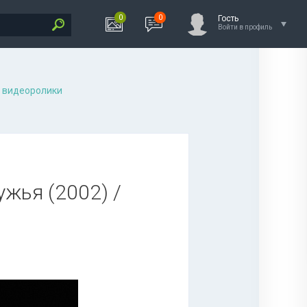
0
0
Гость
Войти в профиль
 видеоролики
ужья (2002) /