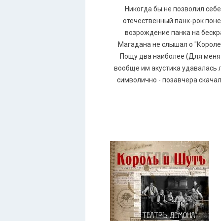
Никогда бы не позволил себ
отечественный панк-рок поне
возрождение панка на бескра
Магадана не слышал о "Короле 
Пощу два наиболее (Для меня 
вообще им акустика удавалась л
символично - позавчера скача