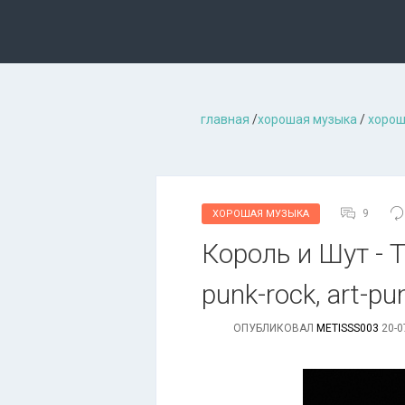
главная
/
хорошая музыкa
/
хорош
9
ХОРОШАЯ МУЗЫКА
Король и Шут - 
punk-rock, art-pun
ОПУБЛИКОВАЛ
METISSS003
20-0