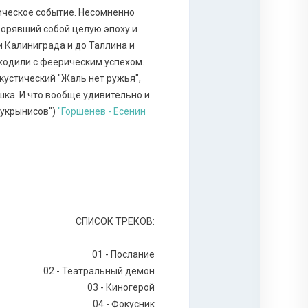
ическое событие. Несомненно
ворявший собой целую эпоху и
и Калиниграда и до Таллина и
оходили с феерическим успехом.
кустический "Жаль нет ружья",
шка. И что вообще удивительно и
Кукрынисов")
"Горшенев - Есенин
СПИСОК ТРЕКОВ:
01 - Послание
02 - Театральный демон
03 - Киногерой
04 - Фокусник