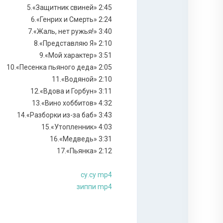
5.«Защитник свиней» 2:45
6.«Генрих и Смерть» 2:24
7.«Жаль, нет ружья!» 3:40
8.«Представляю Я» 2:10
9.«Мой характер» 3:51
10.«Песенка пьяного деда» 2:05
11.«Водяной» 2:10
12.«Вдова и Горбун» 3:11
13.«Вино хоббитов» 4:32
14.«Разборки из-за баб» 3:43
15.«Утопленник» 4:03
16.«Медведь» 3:31
17.«Пьянка» 2:12
су.су mp4
зиппи mp4