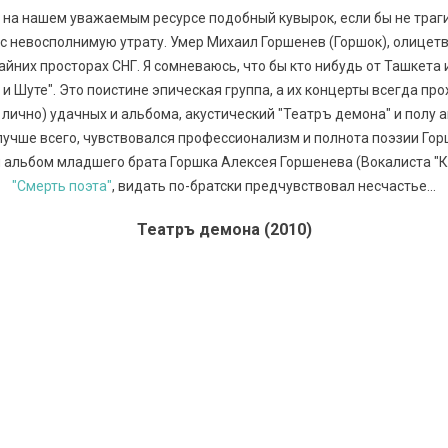
е на нашем уважаемым ресурсе подобный кувырок, если бы не траг
с невосполнимую утрату. Умер Михаил Горшенев (Горшок), олицет
йних просторах СНГ. Я сомневаюсь, что бы кто нибудь от Ташкета 
и Шуте". Это поистине эпическая группа, а их концерты всегда пр
лично) удачных и альбома, акустический "Театръ демона" и полу а
учше всего, чувствовался профессионализм и полнота поэзии Гор
л альбом младшего брата Горшка Алексея Горшенева (Вокалиста "
"Смерть поэта"
, видать по-братски предчувствовал несчастье...
Театръ демона (2010)