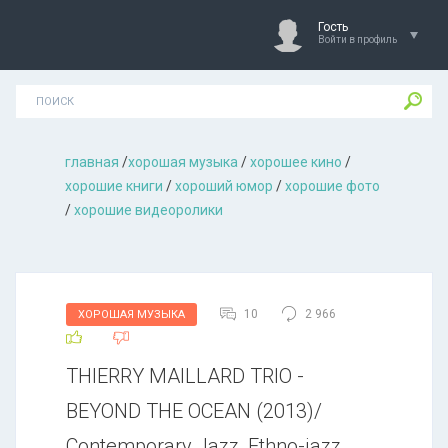
Гость
Войти в профиль
главная
/
хорошая музыкa
/
хорошее кино
/
хорошие книги
/
хороший юмор
/
хорошие фото
/
хорошие видеоролики
10
2 966
ХОРОШАЯ МУЗЫКА
THIERRY MAILLARD TRIO -
BEYOND THE OCEAN (2013)/
Contemporary Jazz, Ethno-jazz,