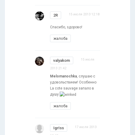
15 июля 2013 12:18
2R
Спасибо, здорово!
жалоба
15 июля
valyakom
2013 21:42
Melomanochka
, слушаю с
удовольствием! Особенно
La cote sauvage запало в
душу
жалоба
17 июля 2013
IgrIss