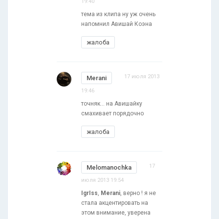
19:40
тема из клипа ну уж очень
напомнил Авишай Коэна
жалоба
17 июля 2013
Merani
19:46
точняк... на Авишайку
смахивает порядочно
жалоба
17
Melomanochka
июля 2013 19:54
IgrIss
,
Merani
, верно ! я не
стала акцентировать на
этом внимание, уверена