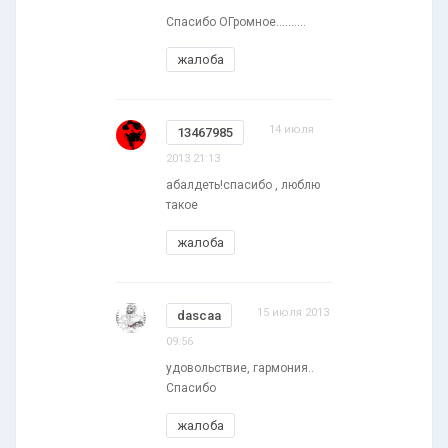
Спасибо ОГромное..........
жалоба
14 июля
13467985
2013 21:13
абалдеть!спасибо , люблю
такое
жалоба
15 июля 2013
dascaa
09:56
удовольствие, гармония..
Спасибо
жалоба