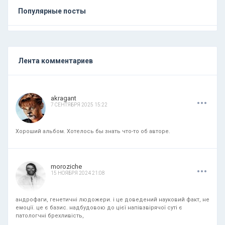
Популярные посты
Лента комментариев
.
.
.
akragant
7 СЕНТЯБРЯ 2025 15:22
Хороший альбом. Хотелось бы знать что-то об авторе.
.
.
.
moroziche
15 НОЯБРЯ 2024 21:08
андрофаги, генетичні людожери. і це доведений науковий факт, не
емоції. це є базис. надбудовою до цієї напівзвірячої суті є
патологчні брехливість,