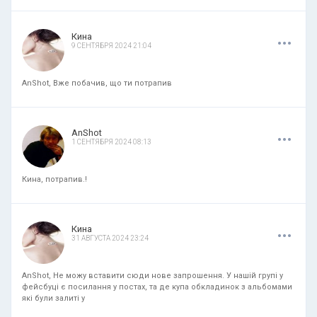
.
.
.
Кина
9 СЕНТЯБРЯ 2024 21:04
AnShot, Вже побачив, що ти потрапив
.
.
.
AnShot
1 СЕНТЯБРЯ 2024 08:13
Кина, потрапив.!
.
.
.
Кина
31 АВГУСТА 2024 23:24
AnShot, Не можу вставити сюди нове запрошення. У нашій групі у
фейсбуці є посилання у постах, та де купа обкладинок з альбомами
які були залиті у