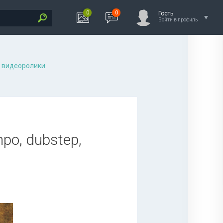
0
0
Гость
Войти в профиль
 видеоролики
mpo, dubstep,