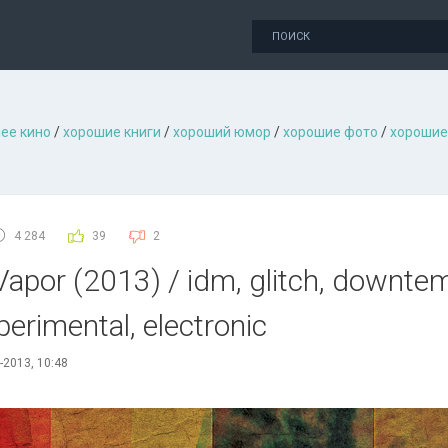
ее кино
/
хорошие книги
/
хороший юмор
/
хорошие фото
/
хорошие
4 284
39
2
Vapor (2013) / idm, glitch, downte
xperimental, electronic
-2013, 10:48