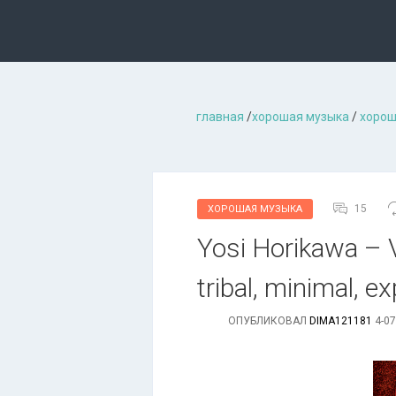
главная
/
хорошая музыкa
/
хорош
15
ХОРОШАЯ МУЗЫКА
Yosi Horikawa – 
tribal, minimal, e
ОПУБЛИКОВАЛ
DIMA121181
4-07