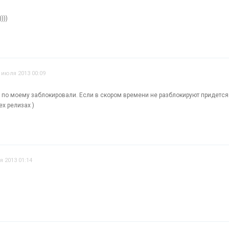
)))
 июля 2013 00:09
р по моему заблокировали. Если в скором времени не разблокируют придетс
х релизах )
я 2013 01:14