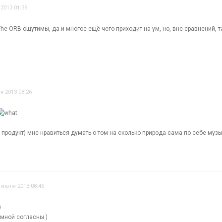
2013 01:39
he ORB ощутимы, да и многое ещё чего приходит на ум, но, вне сравнений, 
я 2013 08:26
продукт) мне нравиться думать о том на сколько природа сама по себе муз
 июля 2013 08:46
)
о мной согласны )