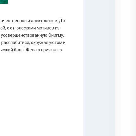
 качественное и электронное. До
й, с отголосками мотивов из
в усовершенствованную Энигму,
 расслабиться, окружая уютом и
высший балл! Желаю приятного