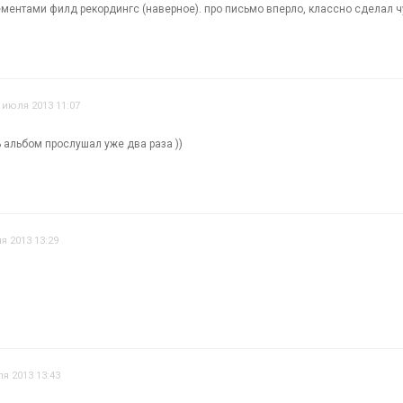
лементами филд рекордингс (наверное). про письмо вперло, классно сделал чу
 июля 2013 11:07
ь альбом прослушал уже два раза ))
я 2013 13:29
я 2013 13:43