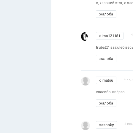
о, хароший этот, с э
жалоба
4
dima121181
truba27
, взахлеб вес
жалоба
4 июл
dimatsu
спасибо. впёрло.
жалоба
4 июл
sashoky