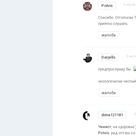
5 июля 
Potvis
Спасибо. Отголоски T
приятно слушать.
жалоба
5 июл
Darjello
предпрослушку бы..
экологически чистый 
жалоба
5
dima121181
Чекист
, на здоровье 
Potvis
, рад что вы с