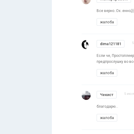
Все верно..Ох..енно;)))
жалоба
5
dima121181
Если че, Простоплее
предпрослушку во все
жалоба
5 июл
Чекист
благодарю...
жалоба