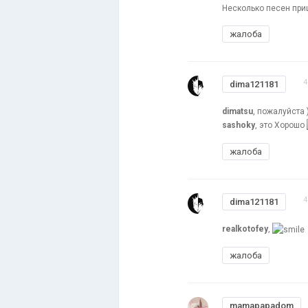
Несколько песен при
жалоба
4
dima121181
dimatsu
, пожалуйста 
sashoky
, это Хорошо
жалоба
4
dima121181
realkotofey
,
жалоба
mamapapadom