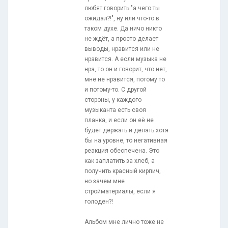
любят говорить "а чего ты
ожидал?!", ну или что-то в
таком духе. Да ничо никто
не ждёт, а просто делает
выводы, нравится или не
нравится. А если музыка не
нра, то он и говорит, что нет,
мне не нравится, потому то
и потому-то. С другой
стороны, у каждого
музыканта есть своя
планка, и если он её не
будет держать и делать хотя
бы на уровне, то негативная
реакция обеспечена. Это
как заплатить за хлеб, а
получить красный кирпич,
но зачем мне
стройматериалы, если я
голоден?!
Альбом мне лично тоже не