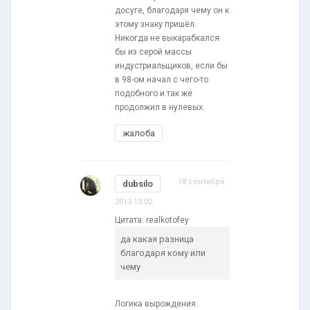
досуге, благодаря чему он к
этому знаку пришёл.
Никогда не выкарабкался
бы из серой массы
индустриальщиков, если бы
в 98-ом начал с чего-то
подобного и так же
продолжил в нулевых.
жалоба
18 сентября
dubsilo
2013 13:02
Цитата: realkotofey
да какая разница
благодаря кому или
чему
Логика вырождения.