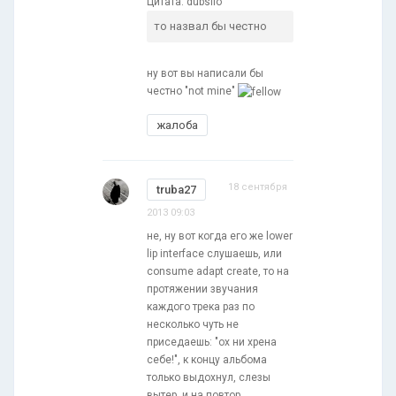
Цитата: dubsilo
то назвал бы честно
ну вот вы написали бы
честно "not mine"
жалоба
18 сентября
truba27
2013 09:03
не, ну вот когда его же lower
lip interface слушаешь, или
consume adapt create, то на
протяжении звучания
каждого трека раз по
несколько чуть не
приседаешь: "ох ни хрена
себе!", к концу альбома
только выдохнул, слезы
вытер, и на повтор.