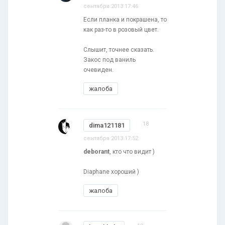
сентября 2013 17:46
Если планка и покрашена, то
как раз-то в розовый цвет.
Слышит, точнее сказать.
Закос под ваниль
очевиден.
жалоба
18
dima121181
сентября 2013 17:52
deborant
, кто что видит )
Diaphane хороший )
жалоба