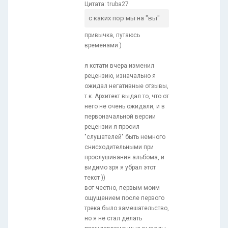
Цитата: truba27
с каких пор мы на "вы"
привычка, путаюсь
временами )
я кстати вчера изменил
рецензию, изначально я
ожидал негативные отзывы,
т.к. Архитект выдал то, что от
него не очень ожидали, и в
первоначальной версии
рецензии я просил
"слушателей" быть немного
снисходительными при
прослушивания альбома, и
видимо зря я убрал этот
текст ))
вот честно, первым моим
ощущением после первого
трека было замешательство,
но я не стал делать