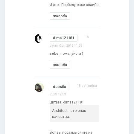
И это...Пробелу тоже спаибо.
жалоба
18
dima121181
сентября 2013 11:33
sebe
, пожалуйста )
жалоба
18 сентября
dubsilo
2013 12:33
Цитата: dima121181
Architect - это знак
качества.
Вот вы поразмыслите на