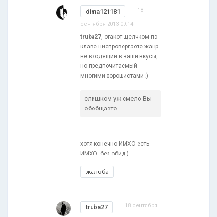
18
dima121181
сентября 2013 09:14
truba27
, отакот щелчком по
клаве ниспровергаете жанр
не входящий в ваши вкусы,
но предпочитаемый
многими хорошистами ;)
слишком уж смело Вы
обобщаете
хотя конечно ИМХО есть
ИМХО. без обид )
жалоба
18 сентября
truba27