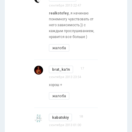
сентября 2013 22:47
realkotofey
, я начинаю
понемногу чувствовать от
него зависимость )) с
каждым прослушиванием,
нравится все больше )
жалоба
17
brat_ka1n
сентября 2013 23:54
хорош +
жалоба
18
kabatskiy
сентября 2013 01:00