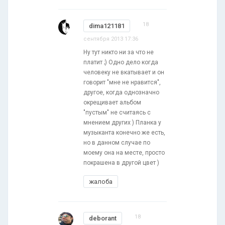
18
dima121181
сентября 2013 17:36
Ну тут никто ни за что не
платит ;) Одно дело когда
человеку не вкатывает и он
говорит "мне не нравится",
другое, когда однозначно
окрещивает альбом
"пустым" не считаясь с
мнением других ) Планка у
музыканта конечно же есть,
но в данном случае по
моему она на месте, просто
покрашена в другой цвет )
жалоба
18
deborant