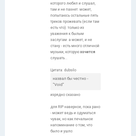
которого любил и слушал,
там и не пахнет. может,
попытаюсь остальные пять
треков прожевать (если там
есть что). только из
уважения к былым
заслугам. а может, и не
стану - есть много отличной
музыки, которую
хочется
слушать...
Цитата: dubsilo
назвал бы честно -
"Void"
изрядно сказано
для RIP наверное, пока рано
- может ведь и одуматься
чувак, но как печальное
напоминание о том, что
было и ушло: