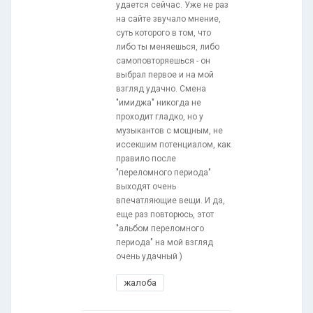
удается сейчас. Уже не раз
на сайте звучало мнение,
суть которого в том, что
либо ты меняешься, либо
самоповторяешься - он
выбрал первое и на мой
взгляд удачно. Смена
"имиджа" никогда не
проходит гладко, но у
музыкантов с мощным, не
иссекшим потенциалом, как
правило после
"переломного периода"
выходят очень
впечатляющие вещи. И да,
еще раз повторюсь, этот
"альбом переломного
периода" на мой взгляд
очень удачный )
жалоба