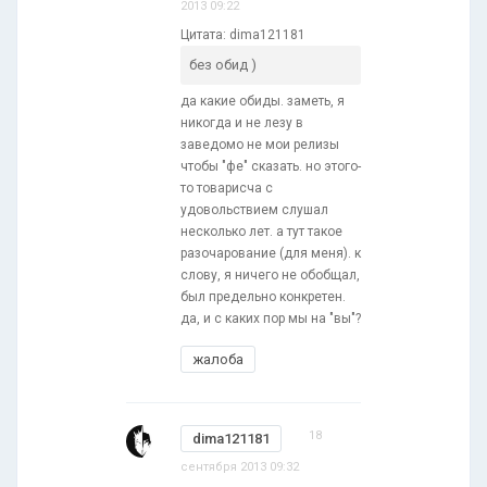
2013 09:22
Цитата: dima121181
без обид )
да какие обиды. заметь, я
никогда и не лезу в
заведомо не мои релизы
чтобы "фе" сказать. но этого-
то товарисча с
удовольствием слушал
несколько лет. а тут такое
разочарование (для меня). к
слову, я ничего не обобщал,
был предельно конкретен.
да, и с каких пор мы на "вы"?
жалоба
18
dima121181
сентября 2013 09:32