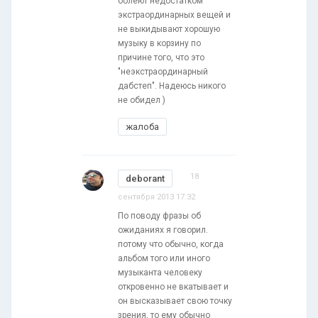
болеют недостатком
экстраординарных вещей и
не выкидывают хорошую
музыку в корзину по
причине того, что это
"неэкстраординарный
дабстеп". Надеюсь никого
не обидел )
жалоба
18
deborant
сентября 2013 17:32
По поводу фразы об
ожиданиях я говорил.
потому что обычно, когда
альбом того или иного
музыканта человеку
откровенно не вкатывает и
он высказывает свою точку
зрения, то ему обычно