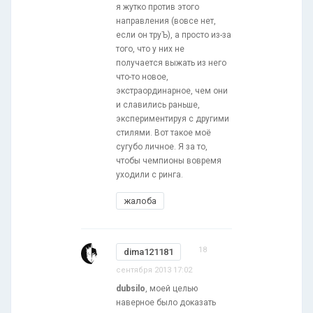
я жутко против этого
направления (вовсе нет,
если он труЪ), а просто из-за
того, что у них не
получается выжать из него
что-то новое,
экстраординарное, чем они
и славились раньше,
экспериментируя с другими
стилями. Вот такое моё
сугубо личное. Я за то,
чтобы чемпионы вовремя
уходили с ринга.
жалоба
18
dima121181
сентября 2013 17:02
dubsilo
, моей целью
наверное было доказать