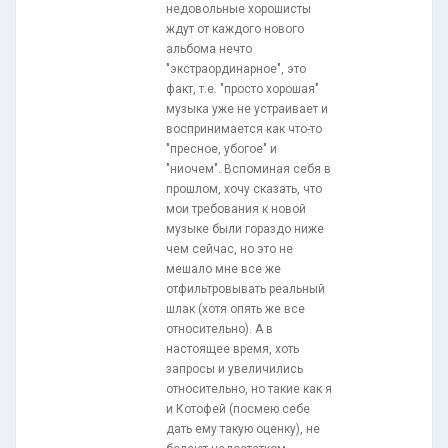
недовольные хорошисты
ждут от каждого нового
альбома нечто
"экстраординарное", это
факт, т.е. "просто хорошая"
музыка уже не устраивает и
воспринимается как что-то
"пресное, убогое" и
"ниочем". Вспоминая себя в
прошлом, хочу сказать, что
мои требования к новой
музыке были гораздо ниже
чем сейчас, но это не
мешало мне все же
отфильтровывать реальный
шлак (хотя опять же все
относительно). А в
настоящее время, хоть
запросы и увеличились
относительно, но такие как я
и Котофей (посмею себе
дать ему такую оценку), не