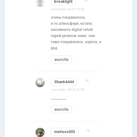
18
breaklight
сентября 2013 19:49
очень понравилось
и по атмосфере, кстати,
напомнило digital velvet
парой релизов ниже. они
тоже понравились. короче, я
рад
жалоба
18
Shanti4444
сентября 2013 21:59
__________
жалоба
18
metisss003