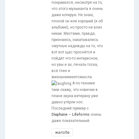
понравился, несмотря на то,
что этого музыканта я очень
даже котирую. Не знаю,
плохой он или хороший (я об
альбоме), но просто не влез
никак. Местами, правда,
признаюсь, накатывались
смутные надежды на то, что
вот вот щас проснётся и
пойдёт что-то интересное,
но увы и ах, печаль тоска,
всё тлен и
жизньнеимеетсмысла.
А по технике
таки скажу, что новички в
плане звука ветерану уже
давно утёрли нос.
Последний пример с
Diaphane – Lifeforms
очень
даже показательный.
жалоба