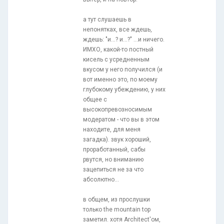
а тут слушаешь в
непонятках, все ждешь,
ждешь: "и...? и...?" ...и ничего.
ИМХО, какой-то постный
кисель с усредненным
вкусом у него получился (и
вот именно это, по моему
глубокому убеждению, у них
общее с
высокопревозносимым
модератом - что вы в этом
находите, для меня
загадка). звук хороший,
проработанный, сабы
рвутся, но вниманию
зацепиться не за что
абсолютно...
в общем, из прослушки
только the mountain top
заметил. хотя Architect'ом,