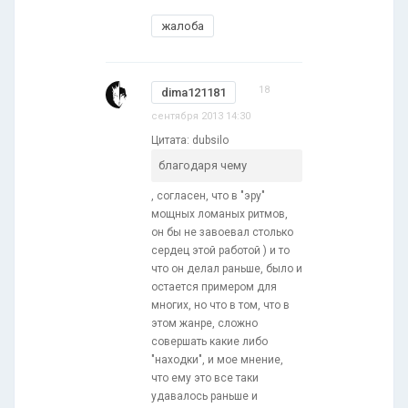
жалоба
18
dima121181
сентября 2013 14:30
Цитата: dubsilo
благодаря чему
, согласен, что в "эру"
мощных ломаных ритмов,
он бы не завоевал столько
сердец этой работой ) и то
что он делал раньше, было и
остается примером для
многих, но что в том, что в
этом жанре, сложно
совершать какие либо
"находки", и мое мнение,
что ему это все таки
удавалось раньше и