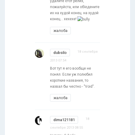
удалите єтот релиз,
пожалуйста, или обїедените
их на худой конец. на худой
конец... хехехе!
жалоба
18 сентября
dubsilo
2013 07:54
Вот тут я его вообще не
понял. Если уж полюбил
короткие названия, то
назвал бы честно - "Void".
жалоба
18
dima121181
сентября 2013 08:55