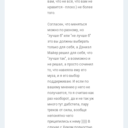
вам, что не всё, что вам не
нравится - плохо ) не более
того.
Согласен, что меняться
можно по разному, но
"лучше б" или "не лучше б"
это вы должны выбирать
только для себя, а Дэниэл
Майер решил для себя, что
"лучше так", а возможно и
не решал, а просто сочинил
то, что навеяла ему его
муза, и я его выбор
поддерживаю. И если по
вашему мнению у него не
получается, то я считаю как
раз наоборот, да и не так уж
много тут дабстепа, пару
треков от силы, вообще
непонятно чего
прицепились к нему ))))) В
случае с Хеком полностью