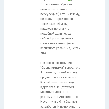
Это вы таким образом
показываете, что я вас не
переубедил?) Это ни к чему,
не ставил перед собой
такой задачи) И вы,
надеюсь, не ставите
подобной цели перед
собой. Просто делимся
мнениями в атмосфере
взаимного уважения, не так
ли?)
Поясню свою позицию.
"Смена имиджа", говорите...
Эта смена, на мой взгляд,
сродни тому, как если бы
Конго Натти в этом году
вдруг стал Пендулумом.
Меняться можно по-
разному. Что Architect, что
Hecq - лучше б не брались
за дабстеп. И не потому, что