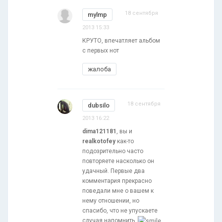
18 сентября
mylmp
2013 15:33
КРУТО, впечатляет альбом
с первых нот
жалоба
18 сентября
dubsilo
2013 16:22
dima121181
, вы и
realkotofey
как-то
подозрительно часто
повторяете насколько он
удачный. Первые два
комментария прекрасно
поведали мне о вашем к
нему отношении, но
спасибо, что не упускаете
случая напомнить.