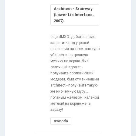
Architect - Srairway
(Lower Lip Interface,
2007)
еще ИМХО: дабстеп надо
запретить под угрозой
наказания на теле. оно тупо
убивает электронную
музыку на корню. был
отличный apparat -
получайте противнющий
модерат, был отменнейший
architect - получайте такую
же ниочемную муру...
поганым железом, каленой
метлой! на корню жечь
заразу!
жалоба