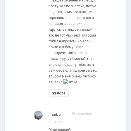
преждевременные выводы,
послушал полностью, потом
еще раз, внимательно, не
торопясь, и не просто так я
написал в рецензии о
"другом взгляде на вещи",
это не тот Архитект, который
рубил напролом, но если
пойти альбому "Mine"
навстречу, так сказать
"подать руку помощи", то не
знаю как будет у тебя, но я
сам себе благодарен за это,
альбом меня очень глубоко
зацепил
жалоба
18 сентября
sebe
2013 09:53
Dime спасибо.