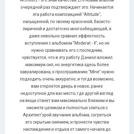
Architect - это знак качества. Его новый альбом
очередной раз подтверждает это. Начинается
эта работа композицией "Altitude",
насыщенной, по своему красочной, басисто-
лиричной и достаточно многообещающей, я
даже невольно сравнил эффектность
вступления с альбомом "Moderat - II", но не
нужно сравнивать его с последним,
чувствуется, что в эту работу Дэниэл вложил
максимум сил, но энергетика здесь более
завуалирована, к прослушиванию "Mine" нужно
подходить очень аккуратно, и тогда возможно,
вам откроется дверь в новое, ранее
недоступное для вас место, где другой взгляд
на вещи станет вам максимально близким и вы
сможете целиком и полностью слиться с
Архитект'урой звучания альбома, согреться
его скрытым сиянием, и пронести чувства
наслаждения и отдыха от самого начала до