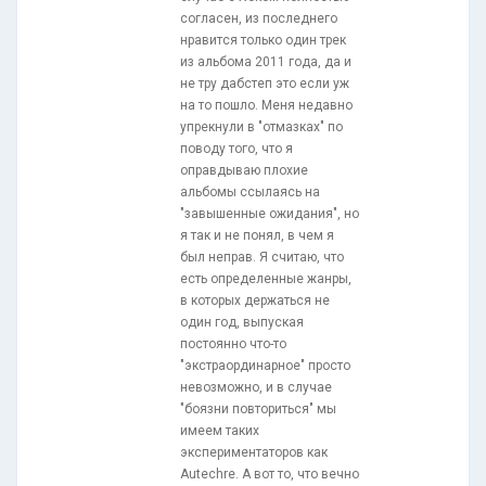
согласен, из последнего
нравится только один трек
из альбома 2011 года, да и
не тру дабстеп это если уж
на то пошло. Меня недавно
упрекнули в "отмазках" по
поводу того, что я
оправдываю плохие
альбомы ссылаясь на
"завышенные ожидания", но
я так и не понял, в чем я
был неправ. Я считаю, что
есть определенные жанры,
в которых держаться не
один год, выпуская
постоянно что-то
"экстраординарное" просто
невозможно, и в случае
"боязни повториться" мы
имеем таких
экспериментаторов как
Autechre. А вот то, что вечно