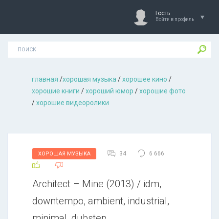
Гость
Войти в профиль
главная
/
хорошая музыкa
/
хорошее кино
/
хорошие книги
/
хороший юмор
/
хорошие фото
/
хорошие видеоролики
34
6 666
ХОРОШАЯ МУЗЫКА
Architect – Mine (2013) / idm,
downtempo, ambient, industrial,
minimal, dubstep