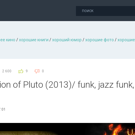
ее кино
/
хорошие книги
/
хороший юмор
/
хорошие фото
/
хорошие
2 600
9
0
n of Pluto (2013)/ funk, jazz funk,
7:01