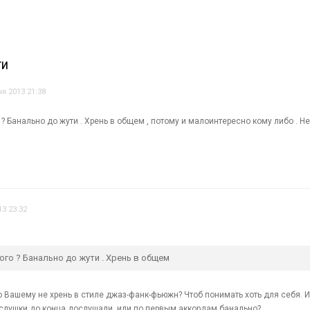
ТИ
я 2013 21:38
о ? Банально до жути . Хрень в общем , потому и малоинтересно кому либо . Н
3 23:32
ого ? Банально до жути . Хрень в общем
о Вашему не хрень в стиле джаз-фанк-фьюжн? Чтоб понимать хоть для себя. И
лушки до конца дослушали, или по первым аккордам банально?