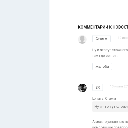
КОММЕНТАРИИ К НОВОС
10 июн
Стамм
Ну и что тут сложног
там где ее нет .
жалоба
10 июня 201
2R
Цитата: Стамм
Ну и что тут сложн
А можно узнать кто п
композицию предпрос