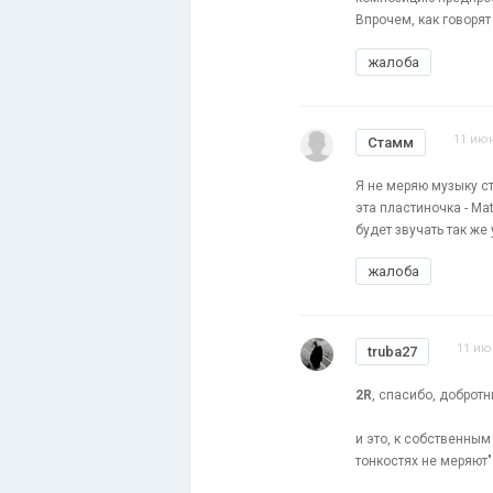
Впрочем, как говоря
жалоба
11 июн
Стамм
Я не меряю музыку ст
эта пластиночка - Mat
будет звучать так же 
жалоба
11 ию
truba27
2R
, спасибо, доброт
и это, к собственным
тонкостях не меряют"