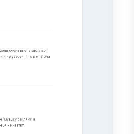
 меня очень впечатлила вот
и я не уверен , что в мп3 она
е "музыку стилями в
вья не хватит.