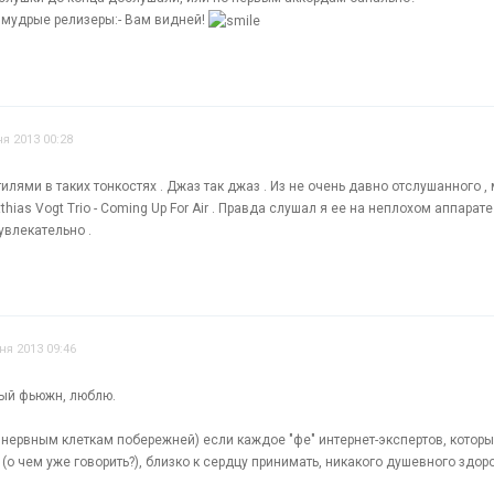
т мудрые релизеры:- Вам видней!
я 2013 00:28
илями в таких тонкостях . Джаз так джаз . Из не очень давно отслушанного ,
thias Vogt Trio - Coming Up For Air . Правда слушал я ее на неплохом аппарате 
увлекательно .
ня 2013 09:46
ный фьюжн, люблю.
 нервным клеткам побережней) если каждое "фе" интернет-экспертов, которы
 (о чем уже говорить?), близко к сердцу принимать, никакого душевного здоро