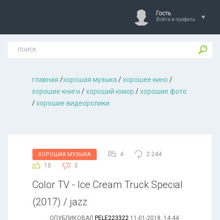
Гость
Войти в профиль
главная
/
хорошая музыкa
/
хорошее кино
/
хорошие книги
/
хороший юмор
/
хорошие фото
/
хорошие видеоролики
4
2 244
ХОРОШАЯ МУЗЫКА
10
3
Color TV - Ice Cream Truck Special
(2017) / jazz
ОПУБЛИКОВАЛ
PELE223322
11-01-2018, 14:44