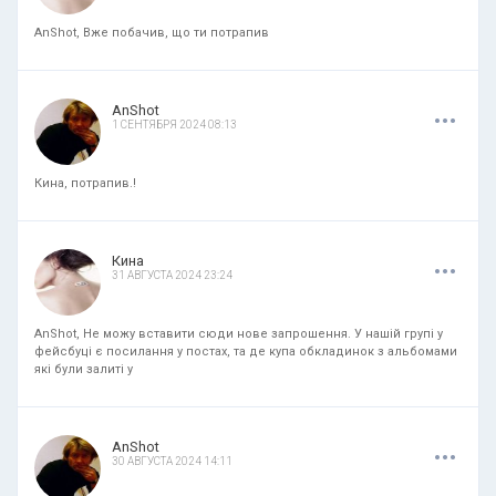
AnShot, Вже побачив, що ти потрапив
.
.
.
AnShot
1 СЕНТЯБРЯ 2024 08:13
Кина, потрапив.!
.
.
.
Кина
31 АВГУСТА 2024 23:24
AnShot, Не можу вставити сюди нове запрошення. У нашій групі у
фейсбуці є посилання у постах, та де купа обкладинок з альбомами
які були залиті у
.
.
.
AnShot
30 АВГУСТА 2024 14:11