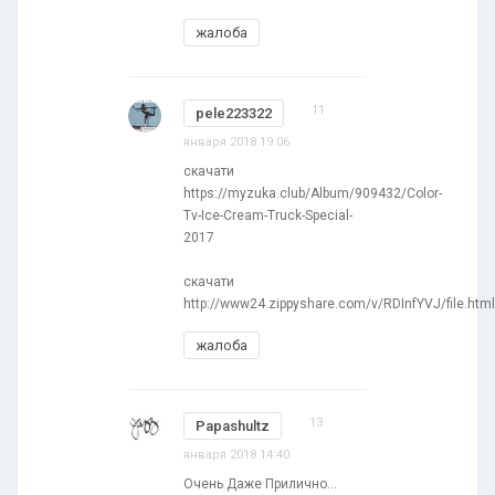
жалоба
11
pele223322
января 2018 19:06
скачати
https://myzuka.club/Album/909432/Color-
Tv-Ice-Cream-Truck-Special-
2017
скачати
http://www24.zippyshare.com/v/RDInfYVJ/file.html
жалоба
13
Papashultz
января 2018 14:40
Очень Даже Прилично...