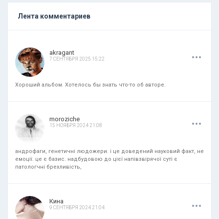
Лента комментариев
.
.
.
akragant
7 СЕНТЯБРЯ 2025 15:22
Хороший альбом. Хотелось бы знать что-то об авторе.
.
.
.
moroziche
15 НОЯБРЯ 2024 21:08
андрофаги, генетичні людожери. і це доведений науковий факт, не
емоції. це є базис. надбудовою до цієї напівзвірячої суті є
патологчні брехливість,
.
.
.
Кина
9 СЕНТЯБРЯ 2024 21:04