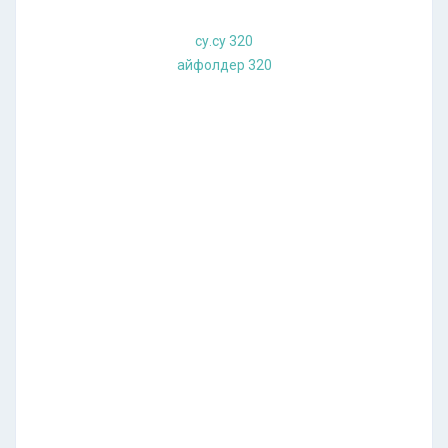
су.су 320
айфолдер 320