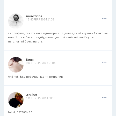
.
.
.
moroziche
15 НОЯБРЯ 2024 21:08
андрофаги, генетичні людожери. і це доведений науковий факт, не
емоції. це є базис. надбудовою до цієї напівзвірячої суті є
патологчні брехливість,
.
.
.
Кина
9 СЕНТЯБРЯ 2024 21:04
AnShot, Вже побачив, що ти потрапив
.
.
.
AnShot
1 СЕНТЯБРЯ 2024 08:13
Кина, потрапив.!