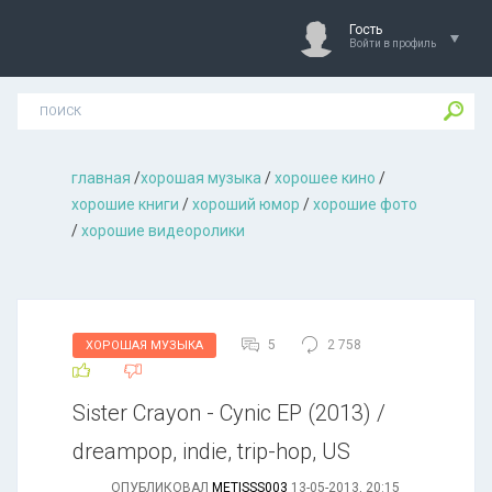
Гость
Войти в профиль
главная
/
хорошая музыкa
/
хорошее кино
/
хорошие книги
/
хороший юмор
/
хорошие фото
/
хорошие видеоролики
5
2 758
ХОРОШАЯ МУЗЫКА
Sister Crayon - Cynic ЕР (2013) /
dreampop, indie, trip-hop, US
ОПУБЛИКОВАЛ
METISSS003
13-05-2013, 20:15