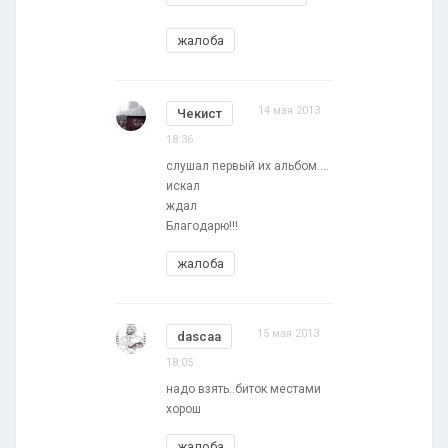
жалоба
14 мая 2013
Чекист
18:36
слушал первый их альбом....
искал
ждал
Благодарю!!!
жалоба
15 мая 2013
dascaa
18:05
надо взять..биток местами
хорош
жалоба