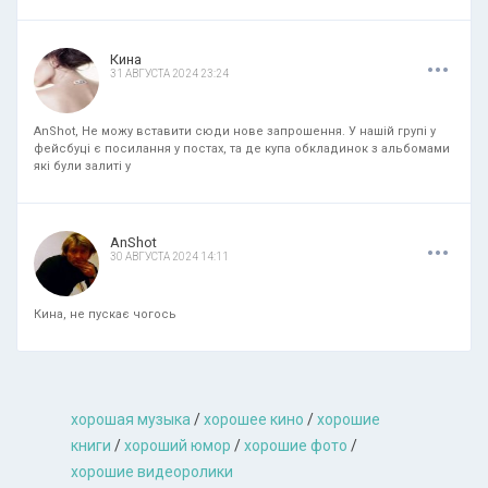
.
.
.
Кина
31 АВГУСТА 2024 23:24
AnShot, Не можу вставити сюди нове запрошення. У нашій групі у
фейсбуці є посилання у постах, та де купа обкладинок з альбомами
які були залиті у
.
.
.
AnShot
30 АВГУСТА 2024 14:11
Кина, не пускає чогось
хорошая музыкa
/
хорошее кино
/
хорошие
книги
/
хороший юмор
/
хорошие фото
/
хорошие видеоролики