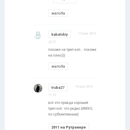
жалоба
13 мая 2013
kabatskiy
23:27
похоже на трип-хоп... похоже
на плюс)))
жалоба
14 мая 2013
truba27
11:15
вот это правда хороший
трип-хоп. что редко (ИМХО,
по субъективным).
2011 на Рутракере