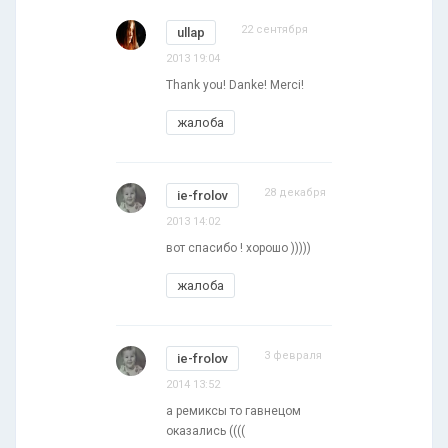
22 сентября
ullap
2013 19:04
Thank you! Danke! Merci!
жалоба
28 декабря
ie-frolov
2013 14:02
вот спасибо ! хорошо )))))
жалоба
3 февраля
ie-frolov
2014 13:52
а ремиксы то гавнецом
оказались ((((