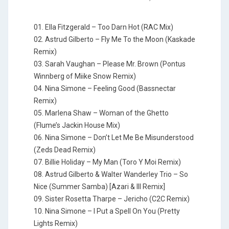
01. Ella Fitzgerald – Too Darn Hot (RAC Mix)
02. Astrud Gilberto – Fly Me To the Moon (Kaskade
Remix)
03. Sarah Vaughan – Please Mr. Brown (Pontus
Winnberg of Miike Snow Remix)
04. Nina Simone – Feeling Good (Bassnectar
Remix)
05. Marlena Shaw – Woman of the Ghetto
(Flume’s Jackin House Mix)
06. Nina Simone – Don’t Let Me Be Misunderstood
(Zeds Dead Remix)
07. Billie Holiday – My Man (Toro Y Moi Remix)
08. Astrud Gilberto & Walter Wanderley Trio – So
Nice (Summer Samba) [Azari & III Remix]
09. Sister Rosetta Tharpe – Jericho (C2C Remix)
10. Nina Simone – I Put a Spell On You (Pretty
Lights Remix)