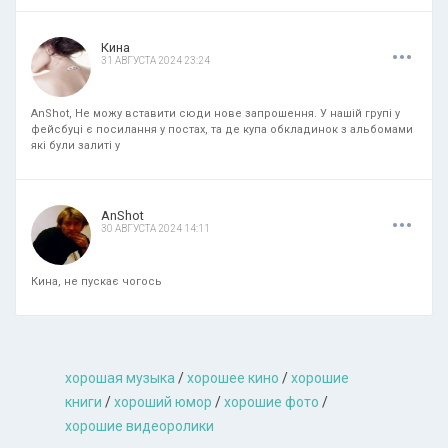
.
.
.
Кина
31 АВГУСТА 2024 23:24
AnShot, Не можу вставити сюди нове запрошення. У нашій групі у
фейсбуці є посилання у постах, та де купа обкладинок з альбомами
які були залиті у
.
.
.
AnShot
30 АВГУСТА 2024 14:11
Кина, не пускає чогось
хорошая музыкa
/
хорошее кино
/
хорошие
книги
/
хороший юмор
/
хорошие фото
/
хорошие видеоролики