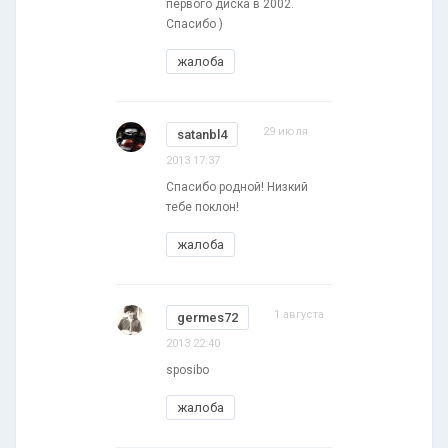
первого диска в 2002.
Спасибо )
жалоба
29 июля
satanbl4
2013 17:37
Спасибо родной! Низкий
тебе поклон!
жалоба
1 августа
germes72
2013 22:40
sposibo
жалоба