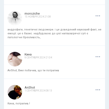
.
.
.
moroziche
15 НОЯБРЯ 2024 21:08
андрофаги, генетичні людожери. і це доведений науковий факт, не
емоції. це є базис. надбудовою до цієї напівзвірячої суті є
патологчні брехливість,
.
.
.
Кина
9 СЕНТЯБРЯ 2024 21:04
AnShot, Вже побачив, що ти потрапив
.
.
.
AnShot
1 СЕНТЯБРЯ 2024 08:13
Кина, потрапив.!