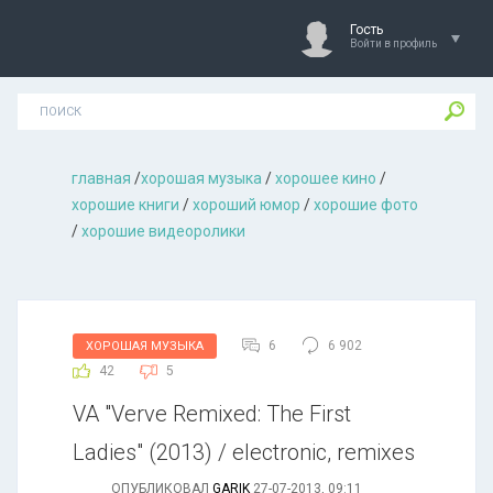
Гость
Войти в профиль
главная
/
хорошая музыкa
/
хорошее кино
/
хорошие книги
/
хороший юмор
/
хорошие фото
/
хорошие видеоролики
6
6 902
ХОРОШАЯ МУЗЫКА
42
5
VA "Verve Remixed: The First
Ladies" (2013) / electronic, remixes
ОПУБЛИКОВАЛ
GARIK
27-07-2013, 09:11