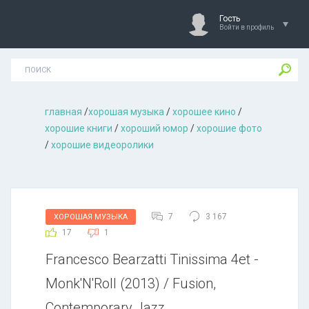
Гость
Войти в профиль
главная
/
хорошая музыкa
/
хорошее кино
/
хорошие книги
/
хороший юмор
/
хорошие фото
/
хорошие видеоролики
7
3 167
ХОРОШАЯ МУЗЫКА
17
1
Francesco Bearzatti Tinissima 4et -
Monk'N'Roll (2013) / Fusion,
Contemporary Jazz