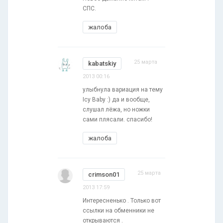
СПС.
жалоба
25 марта
kabatskiy
2013 00:16
улыбнула вариация на тему
Icу Baby :) да и вообще,
слушал лёжа, но ножки
сами плясали. спасибо!
жалоба
25 марта
crimson01
2013 17:59
Интересненько . Только вот
ссылки на обменники не
открываются .