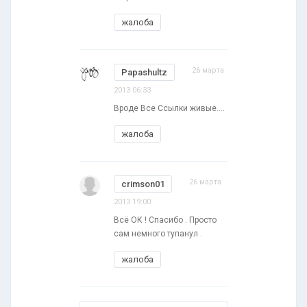
жалоба
26 марта
Papashultz
2013 06:33
Вроде Все Ссылки живые....
жалоба
26 марта
crimson01
2013 19:00
Всё ОК ! Спасибо . Просто
сам немного тупанул .
жалоба