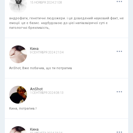
15 НОЯБРЯ 2024 21:08
андрофаги, генетичні людожери. і це доведений науковий факт, не
емоції. це є базис. надбудовою до цієї напівзвірячої суті є
патологчні брехливість,
.
.
.
Кина
9 СЕНТЯБРЯ 2024 21:04
AnShot, Вже побачив, що ти потрапив
.
.
.
AnShot
1 СЕНТЯБРЯ 2024 08:13
Кина, потрапив.!
.
.
.
Кина