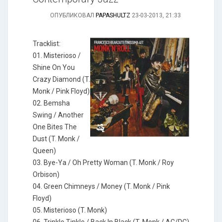
ОПУБЛИКОВАЛ
PAPASHULTZ
23-03-2013, 21:33
Tracklist:
01. Misterioso /
Shine On You
Crazy Diamond (T.
Monk / Pink Floyd)
02. Bemsha
Swing / Another
One Bites The
Dust (T. Monk /
Queen)
03. Bye-Ya / Oh Pretty Woman (T. Monk / Roy
Orbison)
04. Green Chimneys / Money (T. Monk / Pink
Floyd)
05. Misterioso (T. Monk)