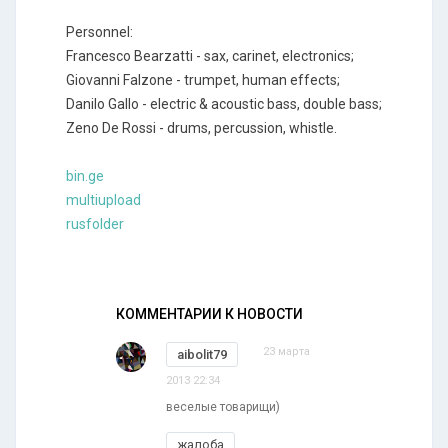
Personnel:
Francesco Bearzatti - sax, carinet, electronics;
Giovanni Falzone - trumpet, human effects;
Danilo Gallo - electric & acoustic bass, double bass;
Zeno De Rossi - drums, percussion, whistle.
bin.ge
multiupload
rusfolder
КОММЕНТАРИИ К НОВОСТИ
23 марта
aibolit79
2013 22:34
веселые товарищи)
жалоба