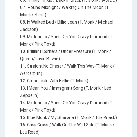
06. Trinkle Tinkle / Back In Black (T. Monk / AC/DC)
07. 'Round Midnight / Walking On The Moon (T.
Monk / Sting)
08. In Walked Bud / Billie Jean (T. Monk / Michael
Jackson)
09. Misterioso / Shine On You Crazy Diamond (T.
Monk / Pink Floyd)
10. Brilliant Corners / Under Pressure (T. Monk /
Queen/David Bowie)
11. Straight No Chaser / Walk This Way (T. Monk /
Aerosmith)
12. Crepescule With Nellie (T. Monk)
13. I Mean You / Immigrant Song (T. Monk / Led
Zeppelin)
14. Misterioso / Shine On You Crazy Diamond (T.
Monk / Pink Floyd)
15. Blue Monk / My Sharona (T. Monk / The Knack)
16. Criss Cross / Walk On The Wild Side (T. Monk /
Lou Reed)