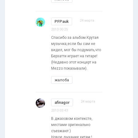
24 марта
PFPauk
2013 00:25
Спасибо за альбом.Крутая
музычка,если бы сам не
видел, мог бы подумать,что
Берзатти играет на гитаре!
(Недавно этот концерт на
Mezzo показывали).
жалоба
24 марта
afinagor
2013 03:43
В джазовом контексте,
местами оригинально
съезжают )
Новое дыхание хитам !