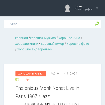
Гость
Войти в профиль
главная
/
хорошая музыкa
/
хорошее кино
/
хорошие книги
/
хороший юмор
/
хорошие фото
/
хорошие видеоролики
0
2 954
ХОРОШАЯ МУЗЫКА
Thelonious Monk Nonet Live in
Paris 1967 / jazz
ОПУБЛИКОВАЛ
GINDDD
11-04-2015, 10:25