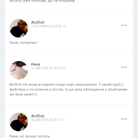
AnShot, Вже побачив, що ти потрапив
.
.
.
AnShot
1 СЕНТЯБРЯ 2024 08:13
Кина, потрапив.!
.
.
.
Кина
31 АВГУСТА 2024 23:24
AnShot, Не можу вставити сюди нове запрошення. У нашій групі у
фейсбуці є посилання у постах, та де купа обкладинок з альбомами
які були залиті у
.
.
.
AnShot
30 АВГУСТА 2024 14:11
Кина, не пускає чогось