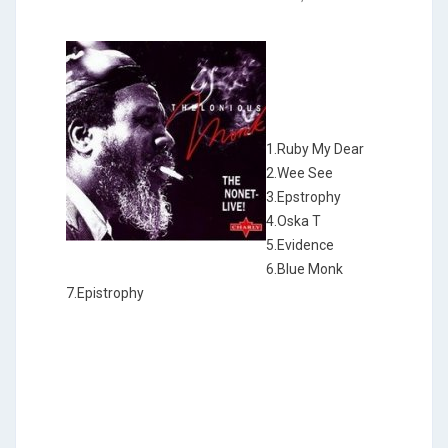
1.Ruby My Dear
2.Wee See
3.Epstrophy
4.Oska T
5.Evidence
6.Blue Monk
7.Epistrophy