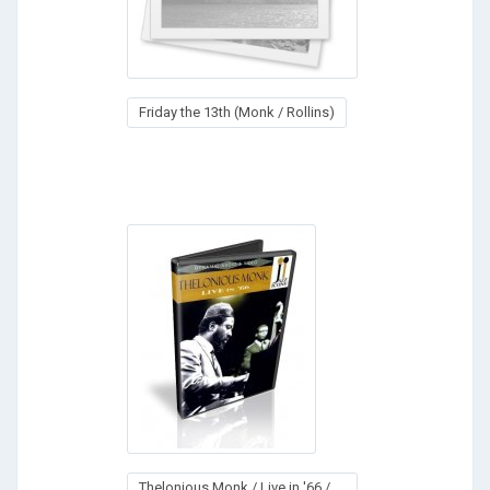
Friday the 13th (Monk / Rollins)
Thelonious Monk / Live in '66 /