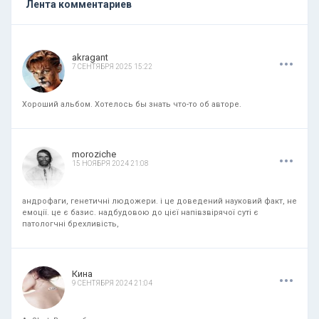
Лента комментариев
.
.
.
akragant
7 СЕНТЯБРЯ 2025 15:22
Хороший альбом. Хотелось бы знать что-то об авторе.
.
.
.
moroziche
15 НОЯБРЯ 2024 21:08
андрофаги, генетичні людожери. і це доведений науковий факт, не
емоції. це є базис. надбудовою до цієї напівзвірячої суті є
патологчні брехливість,
.
.
.
Кина
9 СЕНТЯБРЯ 2024 21:04