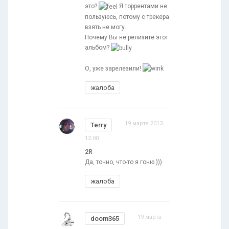
это?
Я торрентами не
пользуюсь, потому с трекера
взять не могу.
Почему Вы не релизите этот
альбом?
О, уже зарелезили!
жалоба
19 марта 2013
Terry
12:00
2R
Да, точно, что-то я гоню )))
жалоба
19 марта
doom365