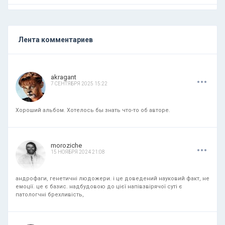
Лента комментариев
.
.
.
akragant
7 СЕНТЯБРЯ 2025 15:22
Хороший альбом. Хотелось бы знать что-то об авторе.
.
.
.
moroziche
15 НОЯБРЯ 2024 21:08
андрофаги, генетичні людожери. і це доведений науковий факт, не
емоції. це є базис. надбудовою до цієї напівзвірячої суті є
патологчні брехливість,