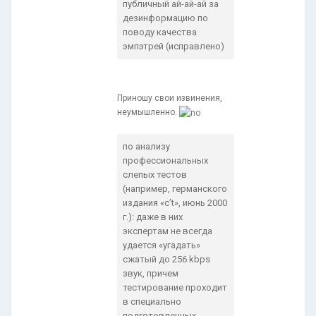
публичный ай-ай-ай за
дезинформацию по
поводу качества
эмпэтрей (исправлено)
Приношу свои извинения,
неумышленно.
по анализу
профессиональных
слепых тестов
(например, германского
издания «c’t», июнь 2000
г.): даже в них
экспертам не всегда
удается «угадать»
сжатый до 256 kbps
звук, причем
тестирование проходит
в специально
подготовленных