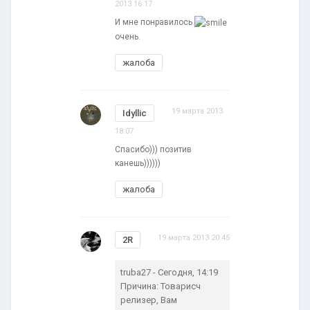
2013 16:17
И мне понравилось
очень.
жалоба
19 марта 2013
Idyllic
18:07
Спасибо))) позитив
канешь))))))
жалоба
19 марта 2013 20:45
2R
truba27 - Сегодня, 14:19
Причина: Товарисч
релизер, Вам