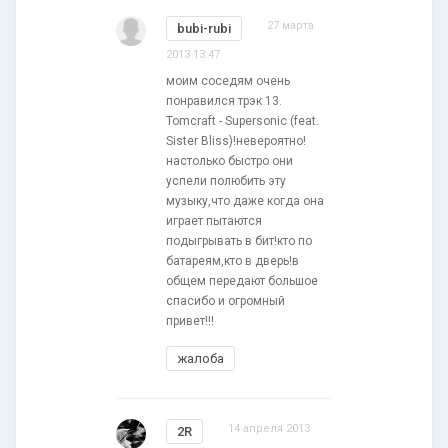
27 марта
bubi-rubi
2013 13:47
моим соседям очень
понравился трэк 13.
Tomcraft - Supersonic (feat.
Sister Bliss)!невероятно!
настолько быстро они
успели полюбить эту
музыку,что даже когда она
играет пытаются
подыгрывать в бит!кто по
батареям,кто в дверь!в
общем передают большое
спасибо и огромный
привет!!!
жалоба
14 апреля 2013
2R