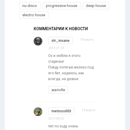
nu-disco
progressive house
deep house
electro house
КОММЕНТАРИИ К НОВОСТИ
18 марта
str_insane
2013 21:23
Ох и люблю я этого
старичка!
Пойду потягаю железо под
его бит, надеюсь, как
всегда, на уровне.
жалоба
19 марта
metisss003
2013 00:02
тип по ходу очень