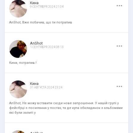
.
.
.
Кина
9 СЕНТЯБРЯ 2024 21:04
AnShot, Вже побачив, що ти потрапив
.
.
.
AnShot
1 СЕНТЯБРЯ 2024 08:13
Кина, потрапив.!
.
.
.
Кина
31 АВГУСТА 2024 23:24
AnShot, Не можу вставити сюди нове запрошення. У нашій групі у
фейсбуці є посилання у постах, та де купа обкладинок з альбомами
які були залиті у