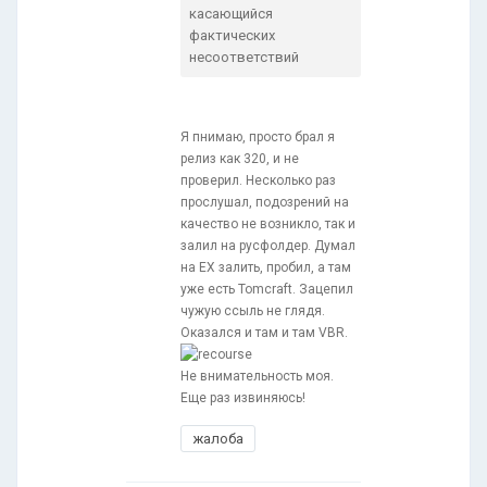
касающийся
фактических
несоответствий
Я пнимаю, просто брал я
релиз как 320, и не
проверил. Несколько раз
прослушал, подозрений на
качество не возникло, так и
залил на русфолдер. Думал
на EX залить, пробил, а там
уже есть Tomcraft. Зацепил
чужую ссыль не глядя.
Оказался и там и там VBR.
Не внимательность моя.
Еще раз извиняюсь!
жалоба