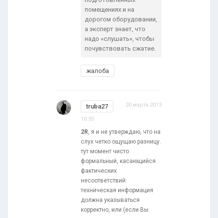
помещениях и на
дорогом оборудовании,
а эксперт знает, что
надо «слушать», чтобы
почувствовать сжатие.
жалоба
20 марта 2013
truba27
10:35
2R
, я и не утверждаю, что на
слух четко ощущаю разницу.
тут момент чисто
формальный, касающийся
фактических
несоответствий:
техническая информация
должна указываться
корректно, или (если Вы