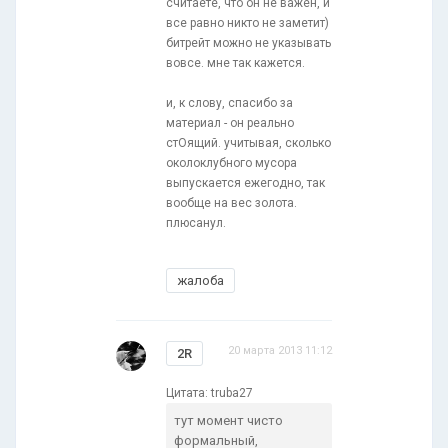
считаете, что он не важен, и
все равно никто не заметит)
битрейт можно не указывать
вовсе. мне так кажется.
и, к слову, спасибо за
материал - он реально
стОящий. учитывая, сколько
околоклубного мусора
выпускается ежегодно, так
вообще на вес золота.
плюсанул.
жалоба
20 марта 2013 11:12
2R
Цитата: truba27
тут момент чисто
формальный,