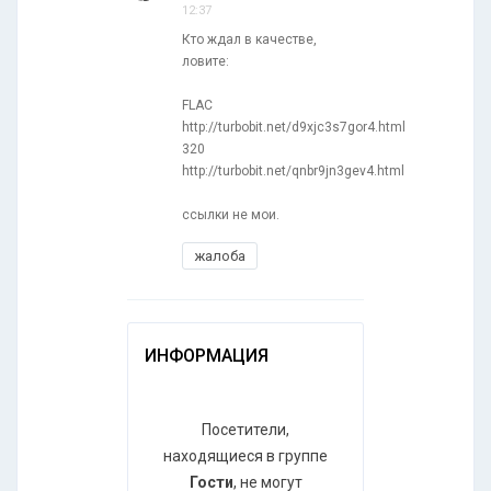
12:37
Кто ждал в качестве,
ловите:
FLAC
http://turbobit.net/d9xjc3s7gor4.html
320
http://turbobit.net/qnbr9jn3gev4.html
ссылки не мои.
жалоба
ИНФОРМАЦИЯ
Посетители,
находящиеся в группе
Гости
, не могут