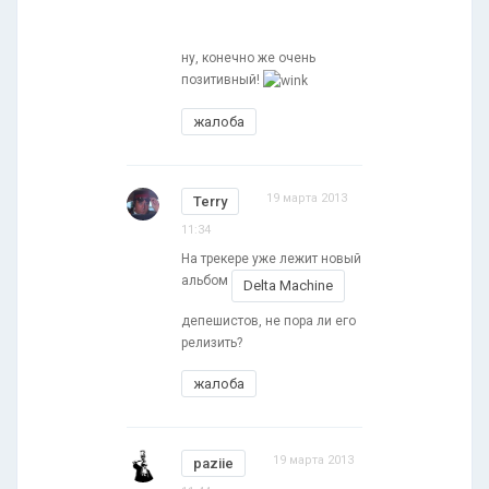
ну, конечно же очень
позитивный!
жалоба
19 марта 2013
Terry
11:34
На трекере уже лежит новый
альбом
Delta Machine
депешистов, не пора ли его
релизить?
жалоба
19 марта 2013
paziie