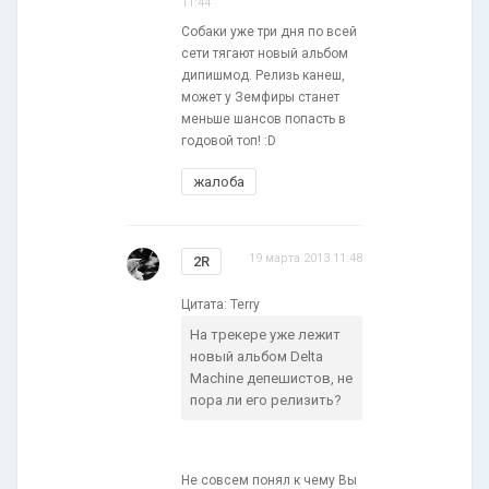
11:44
Собаки уже три дня по всей
сети тягают новый альбом
дипишмод. Релизь канеш,
может у Земфиры станет
меньше шансов попасть в
годовой топ! :D
жалоба
19 марта 2013 11:48
2R
Цитата: Terry
На трекере уже лежит
новый альбом Delta
Machine депешистов, не
пора ли его релизить?
Не совсем понял к чему Вы