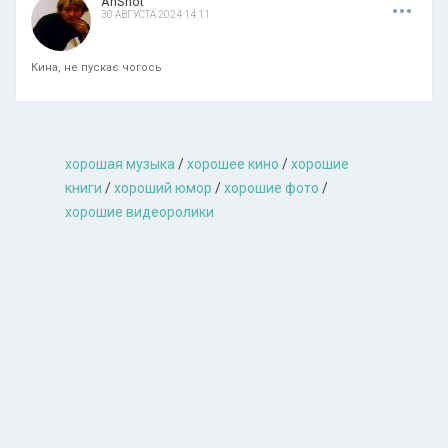
.
.
.
AnShot
30 АВГУСТА 2024 14:11
Кина, не пускає чогось
хорошая музыкa
/
хорошее кино
/
хорошие
книги
/
хороший юмор
/
хорошие фото
/
хорошие видеоролики