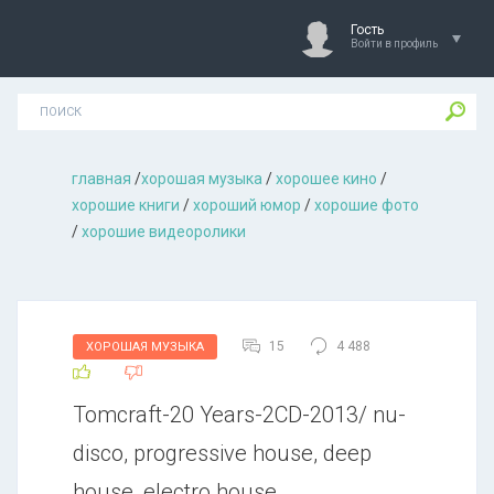
Гость
Войти в профиль
главная
/
хорошая музыкa
/
хорошее кино
/
хорошие книги
/
хороший юмор
/
хорошие фото
/
хорошие видеоролики
15
4 488
ХОРОШАЯ МУЗЫКА
Tomcraft-20 Years-2CD-2013/ nu-
disco, progressive house, deep
house, electro house