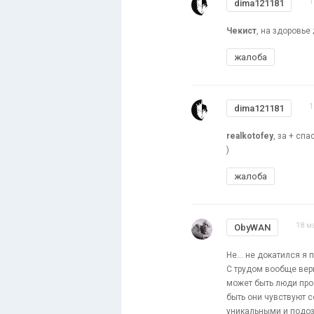
1
dima121181
Чекист
, на здоровье ;
жалоба
1
dima121181
realkotofey
, за + сп
)
жалоба
18 м
ObyWAN
Не... не докатился я 
С трудом вообще вери
может быть люди прос
быть они чувствуют 
уникальными и подоз