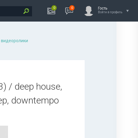
0
0
Гость
Войти в профиль
 видеоролики
3) / deep house,
step, downtempo