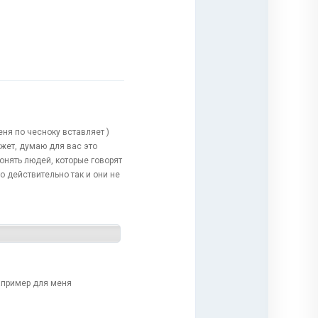
еня по чесноку вставляет )
ожет, думаю для вас это
понять людей, которые говорят
о действительно так и они не
например для меня