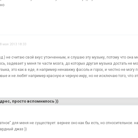
чно
8 мая 2013 18:33
ид ) не считаю свой вкус утонченным, и слушаю эту музыку, потому что она м
сь, задевает у меня те части мозга, до которых другая музыка достать не м
зыка, это как в еде, я например ненавижу фасоль и горох, и честно не могу 
вые и не любят например красную и черную икру, но не исключаю того, что эт
адрес, просто вспомнилось ))
матное" для меня не существует. вернее оно как бы есть, но относительное. 
ардный джаз ))