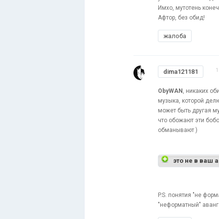
Имхо, мутотень коне
Афтор, без обид!
жалоба
1
dima121181
ObyWAN
, никаких об
музыка, которой делю
может быть другая му
что обожают эти бобо
обманывают )
это не в ваш 
P.S. понятия "не фор
"неформатный" аванг