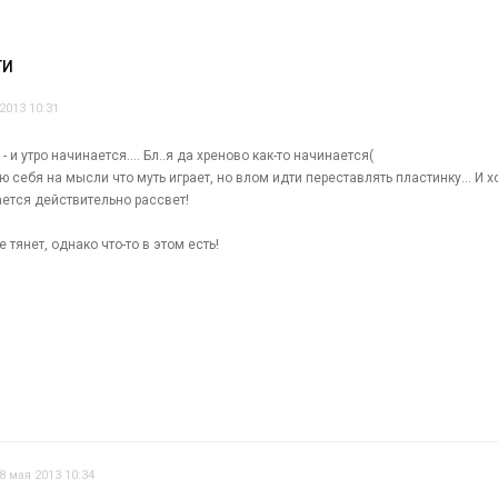
ТИ
2013 10:31
и утро начинается.... Бл..я да хреново как-то начинается(
ю себя на мысли что муть играет, но влом идти переставлять пластинку... И хo
ается действительно рассвет!
 тянет, однако что-то в этом есть!
8 мая 2013 10:34