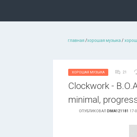
главная
/
хорошая музыкa
/
хорош
21
ХОРОШАЯ МУЗЫКА
Clockwork - B.O.A
minimal, progres
ОПУБЛИКОВАЛ
DIMA121181
17-0