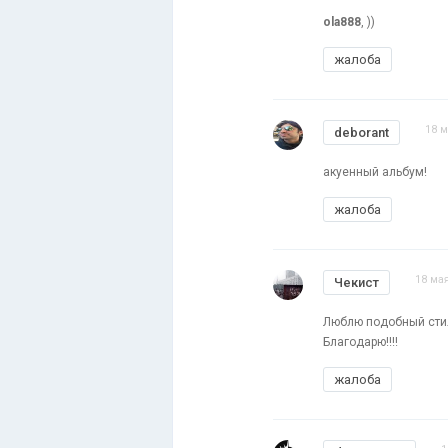
ola888
, ))
жалоба
18 м
deborant
акуенный альбум!
жалоба
18 мая
Чекист
Люблю подобный сти
Благодарю!!!!
жалоба