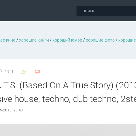
ее кино
/
хорошие книги
/
хороший юмор
/
хорошие фото
/
хорошие
4 941
.T.S. (Based On A True Story) (201
sive house, techno, dub techno, 2
5-2013, 23:48