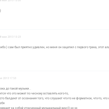
8 мая 2013 13:05
)
8 мая 2013 13:23
асибо ) сам был приятно удивлен, но меня он зацепил с первого трека, этот 
ая 2013 17:53
пока до такой музыки...
тся что это может по чесноку вставлять кого-то,
то балдеют от осознания того, что слушают что-то не форматное, что-то, что
себя
ревают за собой утонченный музыкальный вкус)) ну хз