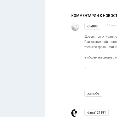
КОММЕНТАРИИ К НОВОС
18 мая 
ola888
Доверился описанию - 
Приготовил чай, ловл
третьего трека начин
в общем на шедевр не
+
жалоба
1
dima121181