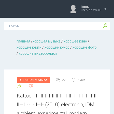
Гость
Войти в профиль
главная
/
хорошая музыкa
/
хорошее кино
/
хорошие книги
/
хороший юмор
/
хорошие фото
/
хорошие видеоролики
22
8 306
ХОРОШАЯ МУЗЫКА
Kattoo - l--ll-ll l-ll ll-ll- l-ll- l--l-ll l--l-ll
ll-- ll-- l- l--l- (2010) electronic, IDM,
ambient, experimental, modern