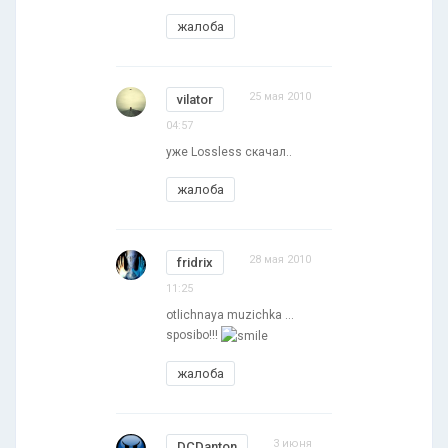
жалоба
25 мая 2010
vilator
04:57
уже Lossless скачал..
жалоба
28 мая 2010
fridrix
11:25
otlichnaya muzichka ...
sposibo!!!
жалоба
3 июня
DCDanton