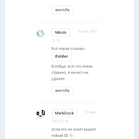
жалоба
21 мая 2010
Nikols
21:19
Вот новая ссылка -
.
Ifolder
Вообще, всё это очень
странно, я ничего не
удалял....
жалоба
21 мая
MarkDuck
2010 23:56
если кто не знает вышел
новый SE =)