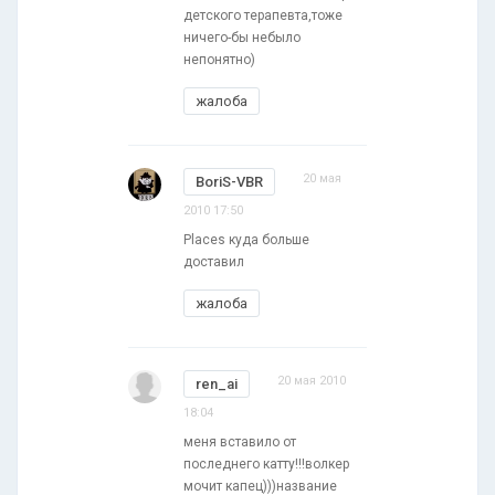
детского терапевта,тоже
ничего-бы небыло
непонятно)
жалоба
20 мая
BoriS-VBR
2010 17:50
Places куда больше
доставил
жалоба
20 мая 2010
ren_ai
18:04
меня вставило от
последнего катту!!!волкер
мочит капец)))название