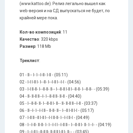
(www.kattoo.de). Релиз легально вышел как
web-версия и на СД выпускаться не будет, по
крайней мере пока.
Кол-во композиций
: 11
Качество
: 320 kbps
Размер
: 118 Mb
Треклист
:
01 - ll-- l- l--l-ll- l-ll - (05:11)
02 - l-l l-ll l- l--ll- l--l-ll l--l-l - (04:56)
03 - l-l ll-ll- l--ll-ll- ll-- l--ll-ll l-ll l--ll-ll- l--ll-ll- - (05:39)
04 - ll- ll-ll ll--l- l--ll-ll ll- ll-ll - (04:40)
05 - l--ll-ll- ll- l--ll-ll l- ll-- ll- ll-ll ll--l-ll - (03:37)
06 - ll--l- l--l-l ll-- ll-ll- ll-- l--ll l-ll l-l - (05:17)
07 - l-ll ll--ll l-ll l--l-l ll-ll- l--l-l ll-l - (04:49)
08 - l--l-ll- ll-ll- l- l--l-l l--l-ll ll-- l--ll-ll l- ll- l--l- - (04:19)
09 - l--l-ll l--ll-ll ll- ll-ll ll l-ll l- ll-- - (03:45)