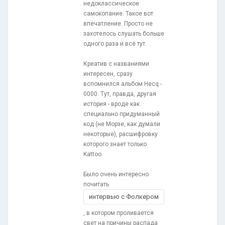
недоклассическое
самокопание. Такое вот
впечатление. Просто не
захотелось слушать больше
одного раза и всё тут.
Креатив с названиями
интересен, сразу
вспомнился альбом Hecq -
0000. Тут, правда, другая
история - вроде как
специально придуманный
код (не Морзе, как думали
некоторые), расшифровку
которого знает только
Kattoo.
Было очень интересно
почитать
интервью с Фолкером
, в котором проливается
свет на причины распада