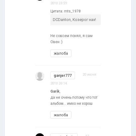
2010 23:59
Цитата: mts_1978
DCDanton, Козерог нах!
Не совсем понял, я сам
Овен :)
жалоба
20 июня
ganjer777
2010 20:14
Garik
,
да не очень потому что тот
альбом... имхо не хорош
жалоба