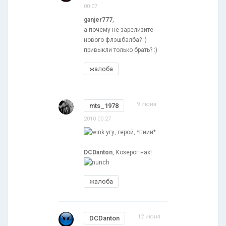
00:07
ganjer777
,
а почему не зарелизите
нового флэшбалба? :)
привыкли только брать? :)
жалоба
9 июня
mts_1978
2010 00:27
угу, герой, *пиии*
DCDanton
, Козерог нах!
жалоба
12 июня
DCDanton