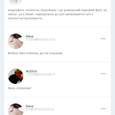
андрофаги, генетичні людожери. і це доведений науковий факт, не
емоції. це є базис. надбудовою до цієї напівзвірячої суті є
патологчні брехливість,
.
.
.
Кина
9 СЕНТЯБРЯ 2024 21:04
AnShot, Вже побачив, що ти потрапив
.
.
.
AnShot
1 СЕНТЯБРЯ 2024 08:13
Кина, потрапив.!
.
.
.
Кина
31 АВГУСТА 2024 23:24