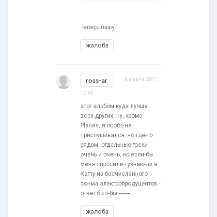
Теперь пашут.
жалоба
6 марта 2011
ross-ar
10:05
этот альбом куда лучше
всех других, ну, кроме
Places, я особо не
прислушивался, но где-то
рядом. отдельные треки
очень и очень, но если-бы
меня спросили - узнаю-ли я
Катту из бесчисленного
сонма электропродуцентов -
ответ был-бы --------
жалоба