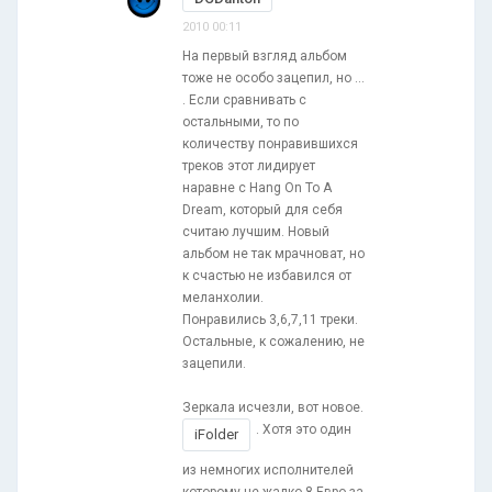
2010 00:11
На первый взгляд альбом
тоже не особо зацепил, но ...
. Если сравнивать с
остальными, то по
количеству понравившихся
треков этот лидирует
наравне с Hang On To A
Dream, который для себя
считаю лучшим. Новый
альбом не так мрачноват, но
к счастью не избавился от
меланхолии.
Понравились 3,6,7,11 треки.
Остальные, к сожалению, не
зацепили.
Зеркала исчезли, вот новое.
. Хотя это один
iFolder
из немногих исполнителей
которому не жалко 8 Евро за