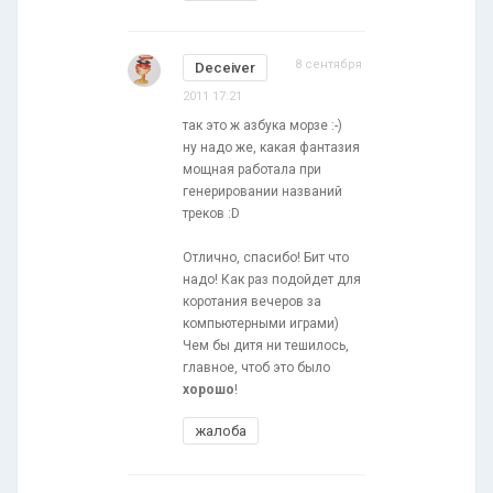
8 сентября
Deceiver
2011 17:21
так это ж азбука морзе :-)
ну надо же, какая фантазия
мощная работала при
генерировании названий
треков :D
Отлично, спасибо! Бит что
надо! Как раз подойдет для
коротания вечеров за
компьютерными играми)
Чем бы дитя ни тешилось,
главное, чтоб это было
хорошо
!
жалоба