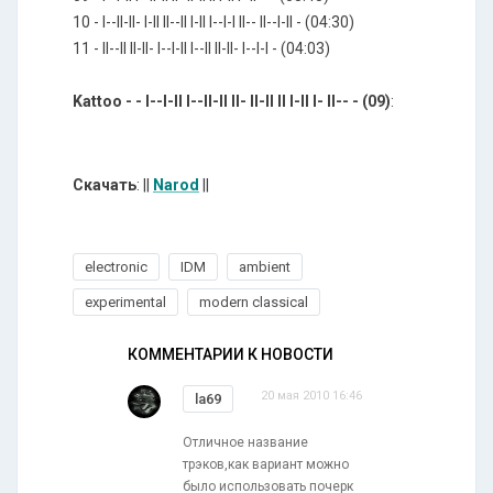
10 - l--ll-ll- l-ll ll--ll l-ll l--l-l ll-- ll--l-ll - (04:30)
11 - ll--ll ll-ll- l--l-ll l--ll ll-ll- l--l-l - (04:03)
Kattoo - - l--l-ll l--ll-ll ll- ll-ll ll l-ll l- ll-- - (09)
:
Скачать
: ||
Narod
||
electronic
IDM
ambient
experimental
modern classical
КОММЕНТАРИИ К НОВОСТИ
20 мая 2010 16:46
la69
Отличное название
трэков,как вариант можно
было использовать почерк