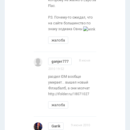
Flac.
P.S. Почему-то ожидал, что
на сайте большинство по
знаку зодиака Овны
жалоба
8 июня
ganjer777
2010 19:52
раздел IDM вообще
умирает... вышел новый
Флэшбалб, а они молчат
http://ifolder.ru/18071027
жалоба
9 июня 2010
Garik