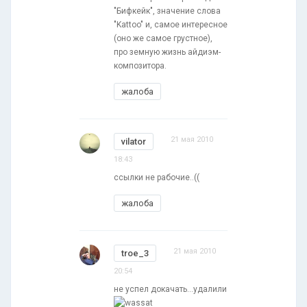
"Бифкейк", значение слова
"Kattoo" и, самое интересное
(оно же самое грустное),
про земную жизнь айдиэм-
композитора.
жалоба
21 мая 2010
vilator
18:43
ссылки не рабочие..((
жалоба
21 мая 2010
troe_3
20:54
не успел докачать...удалили