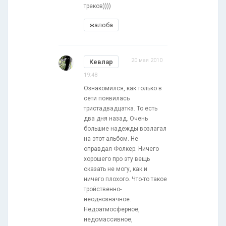
треков))))
жалоба
20 мая 2010
Кевлар
19:48
Ознакомился, как только в
сети появилась
тристадвадцатка. То есть
два дня назад. Очень
большие надежды возлагал
на этот альбом. Не
оправдал Фолкер. Ничего
хорошего про эту вещь
сказать не могу, как и
ничего плохого. Что-то такое
тройственно-
неоднозначное.
Недоатмосферное,
недомассивное,