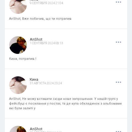
9 СЕНТЯБРЯ 2024 21:04
AnShot, Вже побачив, що ти потрапив
.
.
.
AnShot
1 СЕНТЯБРЯ 2024 08:13
Кина, потрапив.!
.
.
.
Кина
31 АВГУСТА 2024 23:24
AnShot, Не можу вставити сюди нове запрошення. У нашій групі у
фейсбуці є посилання у постах, та де купа обкладинок з альбомами
які були залиті у
.
.
.
AnShot