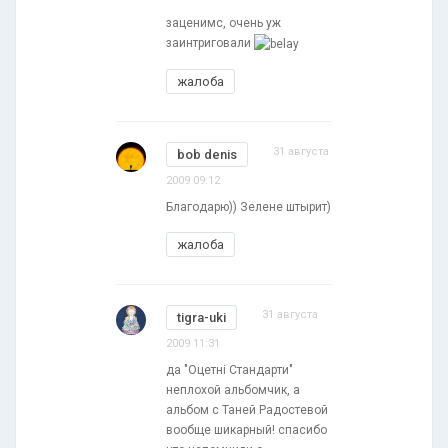
заценимс, очень уж
заинтриговали
жалоба
31 августа
bob denis
2009 09:12
Благодарю)) Зелене штырит)
жалоба
31 августа
tigra-uki
2009 11:31
да "Оцетні Стандарти"
неплохой альбомчик, а
альбом с Таней Радостевой
вообще шикарный! спасибо