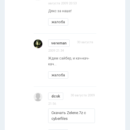
августа 2009 20:53
Дякс за наше!
жалоба
30 августа
vereman
2009 21:34
Ждем сайбер, и кач-кач-
кач...
жалоба
30 августа 2009
dcsk
21:56
Скачать Zelene.7z с
cyberfiles