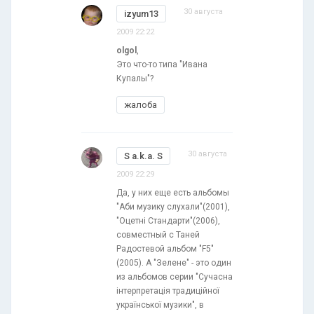
30 августа
izyum13
2009 22:22
olgol
,
Это что-то типа "Ивана
Купалы"?
жалоба
30 августа
S a.k.a. S
2009 22:29
Да, у них еще есть альбомы
"Аби музику слухали"(2001),
"Оцетні Стандарти"(2006),
совместный с Таней
Радостевой альбом "F5"
(2005). А "Зелене" - это один
из альбомов серии "Сучасна
інтерпретація традиційної
української музики", в