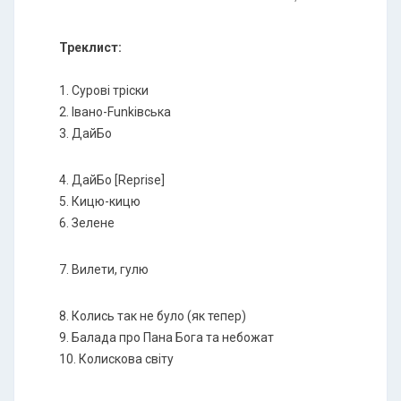
Треклист:
1. Сурові тріски
2. Івано-Funkівська
3. ДайБо
4. ДайБо [Reprise]
5. Кицю-кицю
6. Зелене
7. Вилети, гулю
8. Колись так не було (як тепер)
9. Балада про Пана Бога та небожат
10. Колискова світу