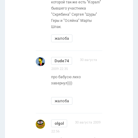
которой так-же есть "Коралі"
бывшего участника
"Скрябина" Сергея "Шуры"
Геры и "Осяйна" Марты
Шпак.
жалоба
30 августа
Dude74
2009 22:35
про бабусю лихо
завернул))))
жалоба
30 августа 2009
olgol
22:56