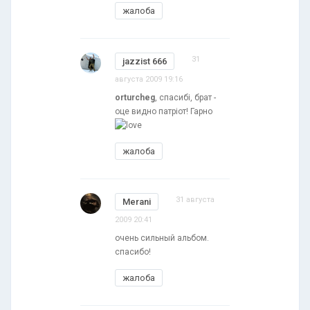
жалоба
31
jazzist 666
августа 2009 19:16
orturcheg
, спасибі, брат -
оце видно патріот! Гарно
жалоба
31 августа
Merani
2009 20:41
очень сильный альбом.
спасибо!
жалоба