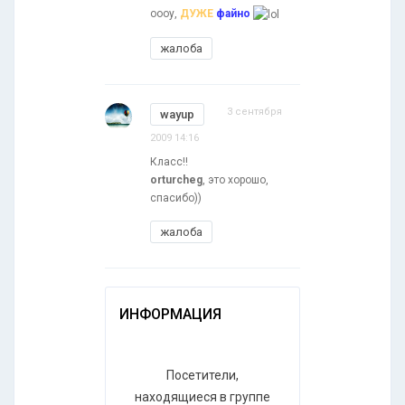
оооу,
ДУЖЕ
файно
жалоба
3 сентября
wayup
2009 14:16
Класс!!
orturcheg
, это хорошо,
спасибо))
жалоба
ИНФОРМАЦИЯ
Посетители,
находящиеся в группе