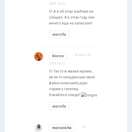
2009 18:02
О! А я об этом альбоме не
слышал. А в этом году они
ничего еще не записали?
жалоба
30 августа
Хоссэ
2009 18:16
О! Так то ж жвава музика ,
ай як то западенськи хвилi
файно колисають рiднi
струми у генетицi.
Ховайтеся злиднi!
жалоба
30
moroziche