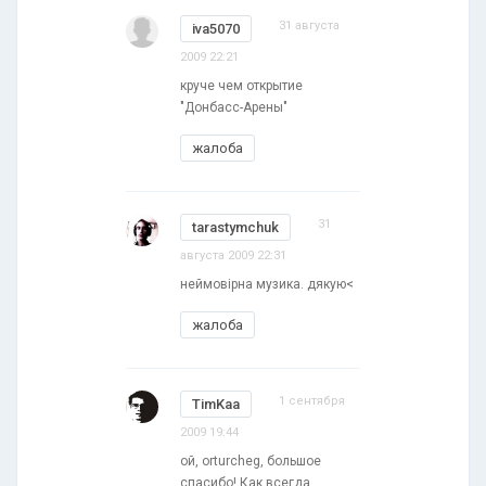
31 августа
iva5070
2009 22:21
круче чем открытие
"Донбасс-Арены"
жалоба
31
tarastymchuk
августа 2009 22:31
неймовірна музика. дякую<
жалоба
1 сентября
TimKaa
2009 19:44
ой, orturcheg, большое
спасибо! Как всегда