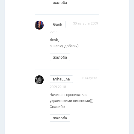
жалоба
30 августа 2009
Garik
22:11
dcsk
,
в шапку добавь )
жалоба
30 августа
MihaLLna
2009 22:18
Начинаю проникаться
украинскими письнями)))
Спасибо!
жалоба