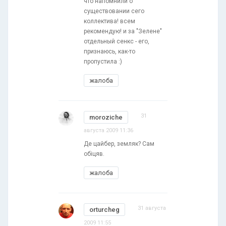
что напомнили о
существовании сего
коллектива! всем
рекомендую! и за "Зелене"
отдельный сенкс - его,
признаюсь, как-то
пропустила :)
жалоба
31
moroziche
августа 2009 11:36
Де цайбер, земляк? Сам
обіцяв.
жалоба
31 августа
orturcheg
2009 11:55