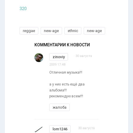
320
reggae
new-age
ethnic
new-age
КОММЕНТАРИИ К НОВОСТИ
30 августа
zinoviy
2009 17:48
Отличная музыка!!!
а у них есть ещё два
альбома!!!
рекомендую всем!!!
жалоба
30 августа
lom1246