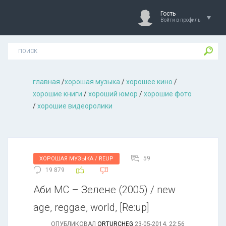
Гость
Войти в профиль
главная
/
хорошая музыкa
/
хорошее кино
/
хорошие книги
/
хороший юмор
/
хорошие фото
/
хорошие видеоролики
59
ХОРОШАЯ МУЗЫКА / REUP
19 879
Аби МС – Зелене (2005) / new
age, reggae, world, [Re:up]
ОПУБЛИКОВАЛ
ORTURCHEG
23-05-2014, 22:56