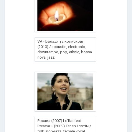
VA - Балади та колискові
(2010) / acoustic, electronic,
downtempo, pop, ethnic, bossa
nova, jazz
Росава (2007) LoTus feat.
Rosava + (2009) Тепер і потім /
folk, рор-jazz, female vocal