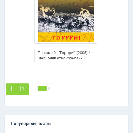
Перкалаба "Горрри!" (2005) /
шальоний етно-ска-панк
1
2
Популярные посты