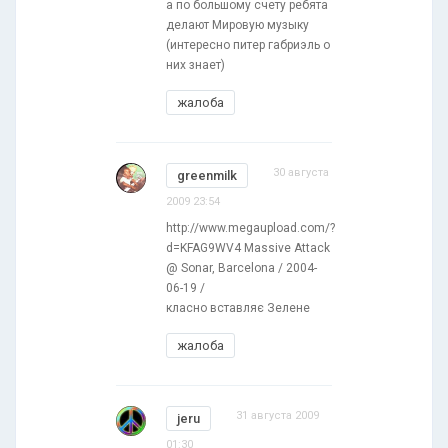
а по большому счету ребята
делают Мировую музыку
(интересно питер габриэль о
них знает)
жалоба
30 августа
greenmilk
2009 23:54
http://www.megaupload.com/?
d=KFAG9WV4 Massive Attack
@ Sonar, Barcelona / 2004-
06-19 /
класно вставляє Зелене
жалоба
31 августа 2009
jeru
01:30