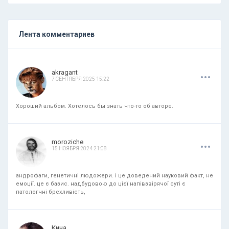
Лента комментариев
.
.
.
akragant
7 СЕНТЯБРЯ 2025 15:22
Хороший альбом. Хотелось бы знать что-то об авторе.
.
.
.
moroziche
15 НОЯБРЯ 2024 21:08
андрофаги, генетичні людожери. і це доведений науковий факт, не
емоції. це є базис. надбудовою до цієї напівзвірячої суті є
патологчні брехливість,
.
.
.
Кина