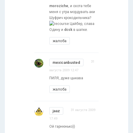
moroziche
, и охота тебе
меня с утра мордувать аки
Шуфрич крокодильчика?
Цайбер, слава
Одину и
dcsk
в шапке.
жалоба
31
mexicanbusted
августа 2009 12:47
ПИЛЯ, дуже цыкава
жалоба
31 августа 2009
jaaz
17:49
Ой гарнюнько))