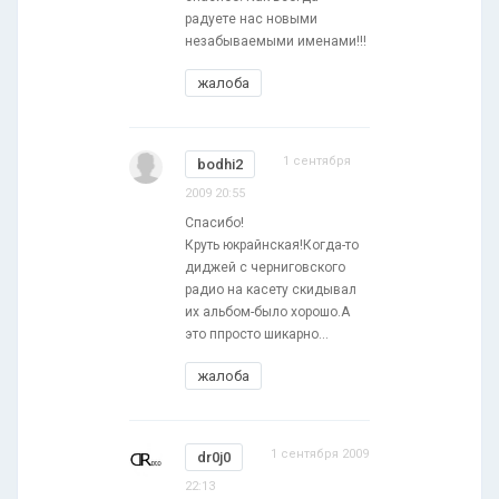
радуете нас новыми
незабываемыми именами!!!
жалоба
1 сентября
bodhi2
2009 20:55
Спасибо!
Круть юкрайнская!Когда-то
диджей с черниговского
радио на касету скидывал
их альбом-было хорошо.А
это ппросто шикарно...
жалоба
1 сентября 2009
dr0j0
22:13