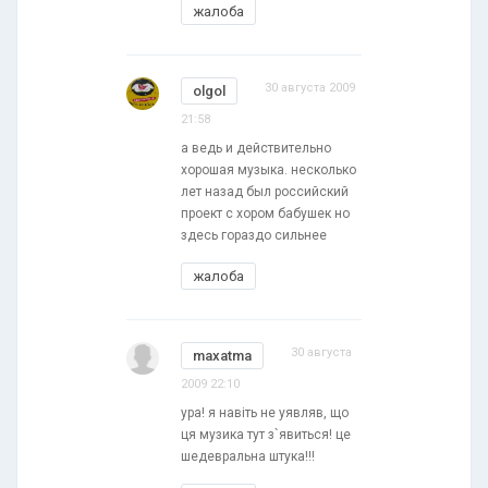
жалоба
30 августа 2009
olgol
21:58
а ведь и действительно
хорошая музыка. несколько
лет назад был российский
проект с хором бабушек но
здесь гораздо сильнее
жалоба
30 августа
maxatma
2009 22:10
ура! я навіть не уявляв, що
ця музика тут з`явиться! це
шедевральна штука!!!