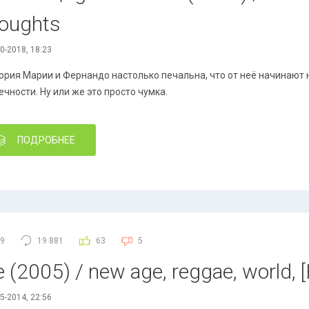
houghts
0-2018, 18:23
ория Марии и Фернандо настолько печальна, что от неё начинают
ечности. Ну или же это просто чумка.
ПОДРОБНЕЕ
9
19 881
63
5
(2005) / new age, reggae, world, [
5-2014, 22:56