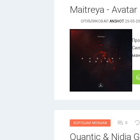
Maitreya - Avatar K
ОПУБЛИКОВАЛ
ANSHOT
25-05-20
Про
Сил
ман
0
ХОРОШАЯ МУЗЫКА
Quantic & Nidia G