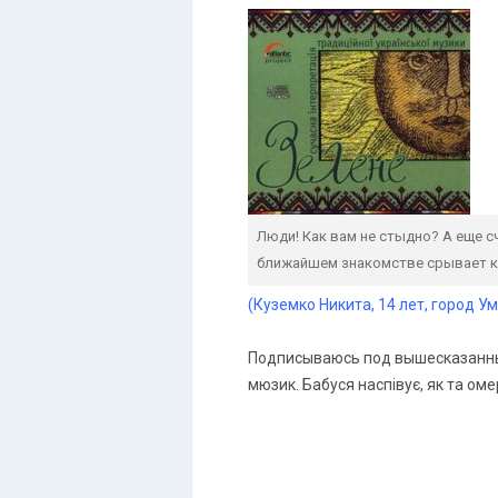
Люди! Как вам не стыдно? А еще с
ближайшем знакомстве срывает кр
(Куземко Никита, 14 лет, город У
Подписываюсь под вышесказанным.
мюзик. Бабуся наспівує, як та ом