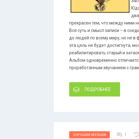
Зап
Юдж
два
прекрасен тем, что между ними не
Вся суть и смысл записи – в соед
до людей по всему миру, но не в 
эта цель не будет достигнута, м
реабилитировать старый и затаск
Альбом одновременно отличается
проработанным звучанием с грам
ПОДРОБНЕЕ
1
ХОРОШАЯ МУЗЫКА