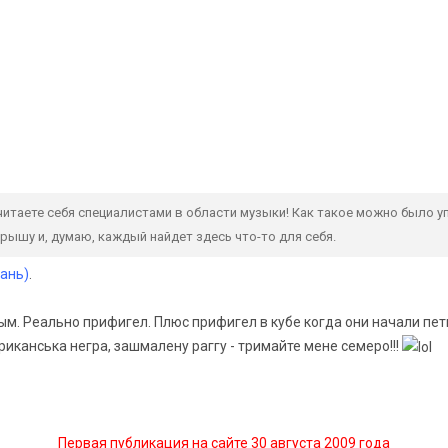
читаете себя специалистами в области музыки! Как такое можно было у
ышу и, думаю, каждый найдет здесь что-то для себя.
мань)
.
 Реально прифигел. Плюс прифигел в кубе когда они начали петь
ериканська негра, зашмалену раггу - тримайте мене семеро!!!
Первая публикация на сайте 30 августа 2009 года