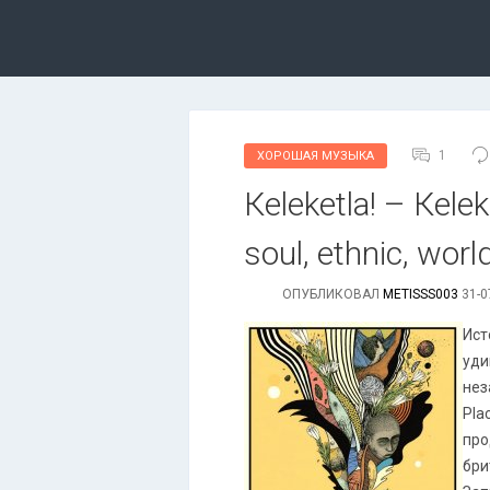
1
ХОРОШАЯ МУЗЫКА
Кеlеkеtlа! – Кеlеkе
soul, ethnic, wor
ОПУБЛИКОВАЛ
METISSS003
31-0
Ист
уди
нез
Pla
про
бри