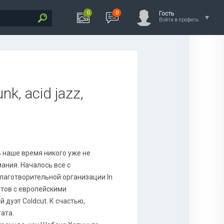
0
0
Гость
Войти в профиль
unk, acid jazz,
В наше время никого уже не
ания. Началось всё с
благотворительной организации In
нтов с европейскими
 дуэт Coldcut. К счастью,
ата.