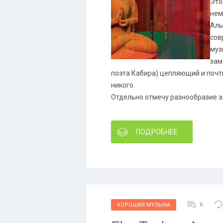
Это
нем
Аль
сов
муз
зам
поэта Кабира) цепляющий и почт
никого.
Отдельно отмечу разнообразие э
ПОДРОБНЕЕ
6
ХОРОШАЯ МУЗЫКА