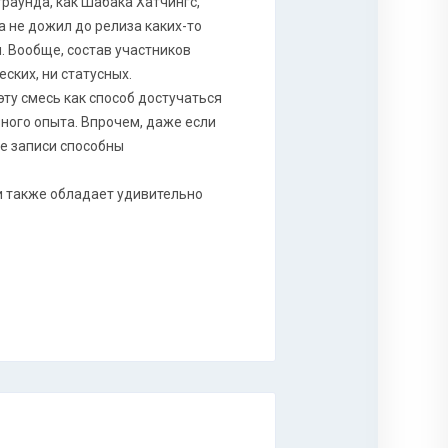
граунда, как Шабака Хатчингс,
а не дожил до релиза каких-то
. Вообще, состав участников
еских, ни статусных.
эту смесь как способ достучаться
озного опыта. Впрочем, даже если
ие записи способны
и также обладает удивительно