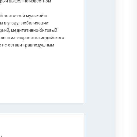
орый вышел на известном
й восточной музыкой и
ы в угоду глобализации
 яркий, медитативно-битовый
телеги из творчества индийского
е не оставит равнодушным