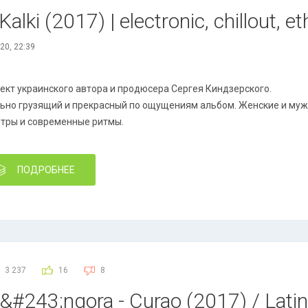
alki (2017) | electronic, chillout, et
20, 22:39
ект украинского автора и продюсера Сергея Киндзерского.
ьно грузящий и прекрасный по ощущениям альбом. Женские и мужс
тры и современные ритмы.
ПОДРОБНЕЕ
3 237
16
8
&#243;ngora - Curao (2017) / Latin,