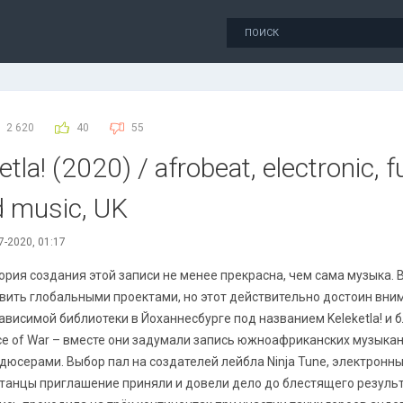
2 620
40
55
tlа! (2020) / afrobeat, electronic, f
ld music, UK
7-2020, 01:17
ория создания этой записи не менее прекрасна, чем сама музыка. 
вить глобальными проектами, но этот действительно достоин вним
ависимой библиотеки в Йоханнесбурге под названием Keleketla! и 
ce of War – вместе они задумали запись южноафриканских музыка
дюсерами. Выбор пал на создателей лейбла Ninja Tune, электронный
танцы приглашение приняли и довели дело до блестящего результ