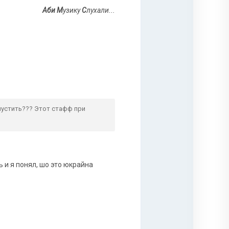
Аби
М
узику
С
лухали...
пустить??? Этот стафф при
 и я понял, шо это юкрайна