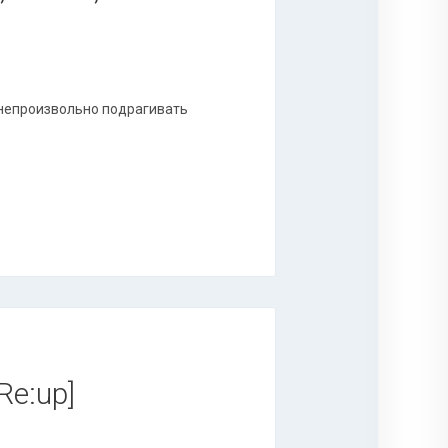
 непроизвольно подрагивать
Re:up]