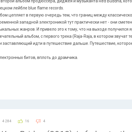
 второй альбом продюссера, диджея и музыканта Red Buddha, кот
ецком лейбле blue flame records.
бом цепляет в первую очередь тем, что границ между классическо
ременной западной электроникой тут практически нет - они сметен
ыкальных жанров. И привело это к тому, что на выходе получился
ечательный альбом, с первого трека (Raja-Raja, в котором звучат 
и заставляющий идти в путешествие дальше. Путешествие, которо
лектронных битов, вплоть до драмчика.
4 284
16
4