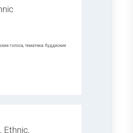
hnic
кие голоса, тематика: буддиские
 Ethnic,