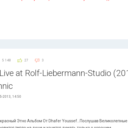
5 148
27
3
Live at Rolf-Liebermann-Studio (201
hnic
5-2013, 14:50
красный Этно Альбом От Dhafer Youssef...Послушав Великолепные 
новится тепло на душе и хочется думать только о хорошем