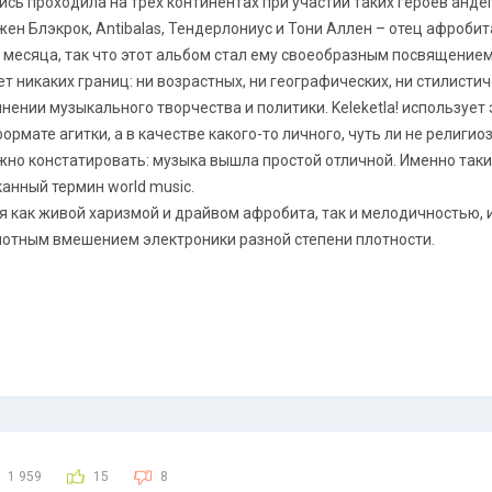
ись проходила на трёх континентах при участии таких героев анде
ен Блэкрок, Antibalas, Тендерлониус и Тони Аллен – отец афробит
 месяца, так что этот альбом стал ему своеобразным посвящением
т никаких границ: ни возрастных, ни географических, ни стилистич
инении музыкального творчества и политики. Keleketla! использует 
формате агитки, а в качестве какого-то личного, чуть ли не религи
ожно констатировать: музыка вышла простой отличной. Именно так
анный термин world music.
 как живой харизмой и драйвом афробита, так и мелодичностью, 
отным вмешением электроники разной степени плотности.
1 959
15
8