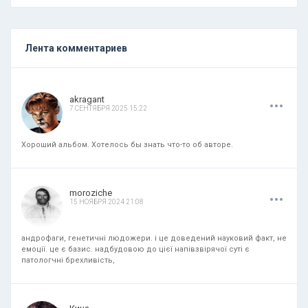
Лента комментариев
.
.
.
akragant
7 СЕНТЯБРЯ 2025 15:22
Хороший альбом. Хотелось бы знать что-то об авторе.
.
.
.
moroziche
15 НОЯБРЯ 2024 21:08
андрофаги, генетичні людожери. і це доведений науковий факт, не
емоції. це є базис. надбудовою до цієї напівзвірячої суті є
патологчні брехливість,