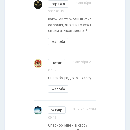
8 октября
гаражо
2014 00:13
какой мистериозный клип!..
deborant
, что они говорят
своим языком жестов?
жалоба
8 октября 2014
Потап
07:55
Спасибо, рад, что в кассу.
жалоба
8 октября 2014
wayup
09:46
Спасибо, мне - "в кассу")