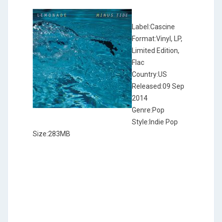
Label:Cascine ‎
Format:Vinyl, LP,
Limited Edition,
Flac
Country:US
Released:09 Sep
2014
Genre:Pop
Style:Indie Pop
Size:283MB