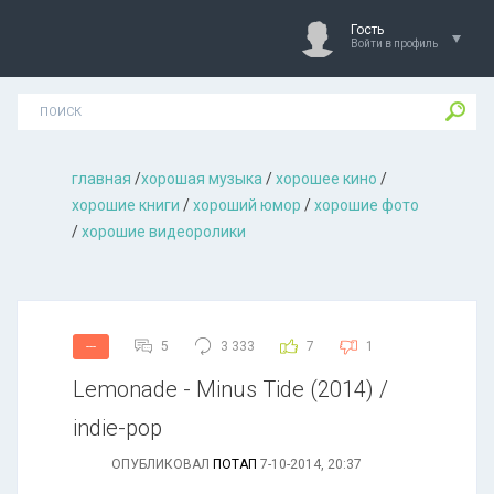
Гость
Войти в профиль
главная
/
хорошая музыкa
/
хорошее кино
/
хорошие книги
/
хороший юмор
/
хорошие фото
/
хорошие видеоролики
5
3 333
7
1
---
Lemonade - Minus Tide (2014) /
indie-pop
ОПУБЛИКОВАЛ
ПОТАП
7-10-2014, 20:37