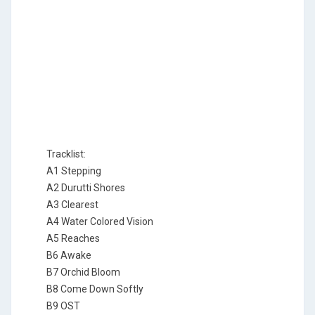
Tracklist:
A1 Stepping
A2 Durutti Shores
A3 Clearest
A4 Water Colored Vision
A5 Reaches
B6 Awake
B7 Orchid Bloom
B8 Come Down Softly
B9 OST