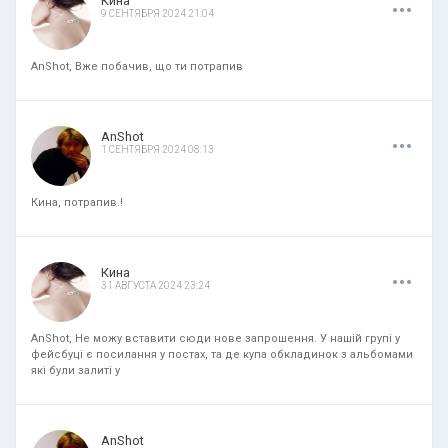
.
.
.
Кина
9 СЕНТЯБРЯ 2024 21:04
AnShot, Вже побачив, що ти потрапив
.
.
.
AnShot
1 СЕНТЯБРЯ 2024 08:13
Кина, потрапив.!
.
.
.
Кина
31 АВГУСТА 2024 23:24
AnShot, Не можу вставити сюди нове запрошення. У нашій групі у
фейсбуці є посилання у постах, та де купа обкладинок з альбомами
які були залиті у
.
.
.
AnShot