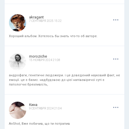
.
.
.
akragant
7 СЕНТЯБРЯ 2025 15:22
Хороший альбом. Хотелось бы знать что-то об авторе.
.
.
.
moroziche
15 НОЯБРЯ 2024 21:08
андрофаги, генетичні людожери. і це доведений науковий факт, не
емоції. це є базис. надбудовою до цієї напівзвірячої суті є
патологчні брехливість,
.
.
.
Кина
9 СЕНТЯБРЯ 2024 21:04
AnShot, Вже побачив, що ти потрапив