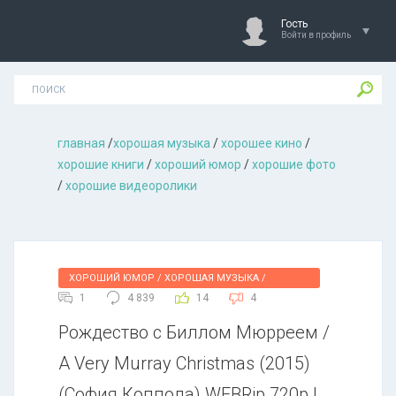
Гость
Войти в профиль
главная
/
хорошая музыкa
/
хорошее кино
/
хорошие книги
/
хороший юмор
/
хорошие фото
/
хорошие видеоролики
ХОРОШИЙ ЮМОР / ХОРОШАЯ МУЗЫКА /
1
4 839
14
4
ХОРОШЕЕ КИНО
Рождество с Биллом Мюрреем /
A Very Murray Christmas (2015)
(София Коппола) WEBRip 720p |