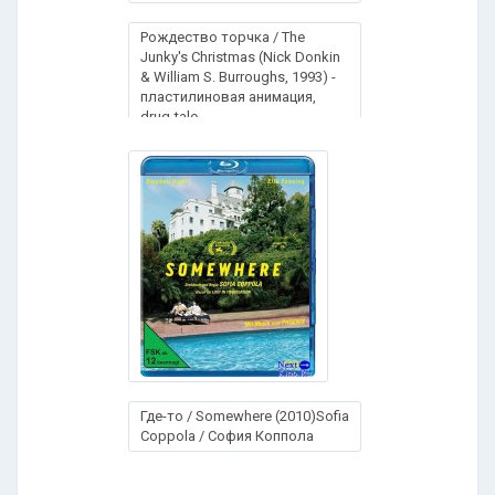
Рождество торчка / The
Junky's Christmas (Nick Donkin
& William S. Burroughs, 1993) -
пластилиновая анимация,
drug-tale
Где-то / Somewhere (2010)Sofia
Coppola / София Коппола