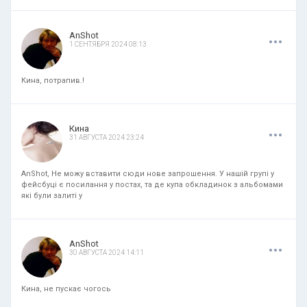
.
.
.
AnShot
1 СЕНТЯБРЯ 2024 08:13
Кина, потрапив.!
.
.
.
Кина
31 АВГУСТА 2024 23:24
AnShot, Не можу вставити сюди нове запрошення. У нашій групі у
фейсбуці є посилання у постах, та де купа обкладинок з альбомами
які були залиті у
.
.
.
AnShot
30 АВГУСТА 2024 14:11
Кина, не пускає чогось