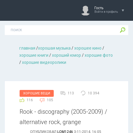
Гость
Войти в профиль
главная
/
хорошая музыкa
/
хорошее кино
/
хорошие книги
/
хороший юмор
/
хорошие фото
/
хорошие видеоролики
113
10 394
ХОРОШИЕ ВЕЩИ
116
105
Rook - discography (2005-2009) /
alternative rock, grange
ОПУБЛИКОВАЛ
LOM1246
3-11-2014, 16:05