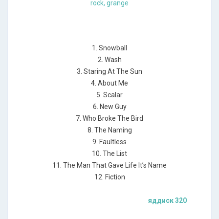
1. Snowball
2. Wash
3. Staring At The Sun
4. About Me
5. Scalar
6. New Guy
7. Who Broke The Bird
8. The Naming
9. Faultless
10. The List
11. The Man That Gave Life It’s Name
12. Fiction
яддиск 320