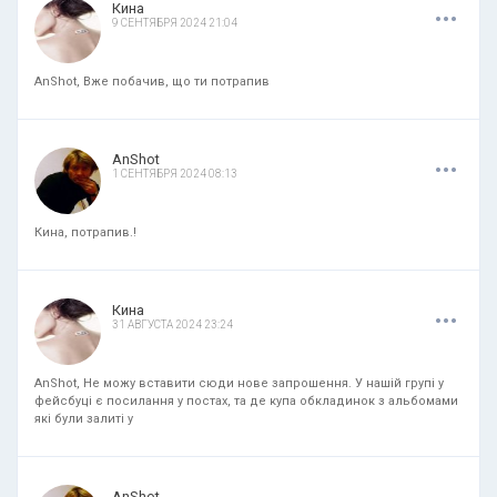
.
.
.
Кина
9 СЕНТЯБРЯ 2024 21:04
AnShot, Вже побачив, що ти потрапив
.
.
.
AnShot
1 СЕНТЯБРЯ 2024 08:13
Кина, потрапив.!
.
.
.
Кина
31 АВГУСТА 2024 23:24
AnShot, Не можу вставити сюди нове запрошення. У нашій групі у
фейсбуці є посилання у постах, та де купа обкладинок з альбомами
які були залиті у
.
.
.
AnShot