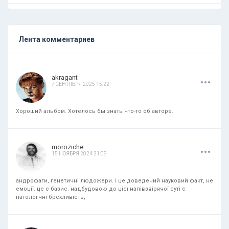
Лента комментариев
.
.
.
akragant
7 СЕНТЯБРЯ 2025 15:22
Хороший альбом. Хотелось бы знать что-то об авторе.
.
.
.
moroziche
15 НОЯБРЯ 2024 21:08
андрофаги, генетичні людожери. і це доведений науковий факт, не
емоції. це є базис. надбудовою до цієї напівзвірячої суті є
патологчні брехливість,