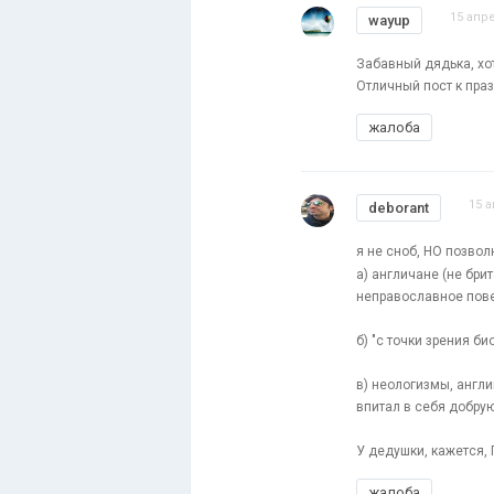
15 апре
wayup
Забавный дядька, хотя
Отличный пост к пра
жалоба
15 а
deborant
я не сноб, НО позвол
а) англичане (не бри
неправославное пов
б) "с точки зрения би
в) неологизмы, англ
впитал в себя добрую
У дедушки, кажется, 
жалоба