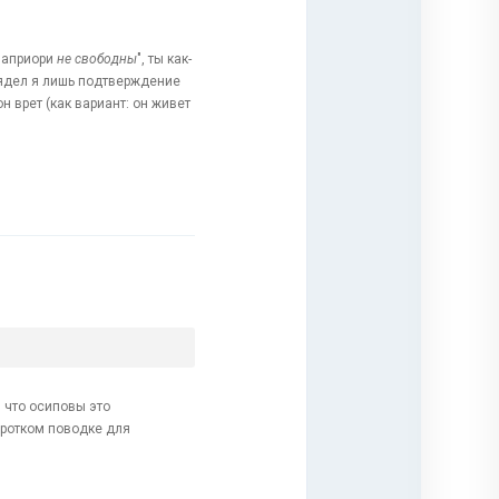
и априори
не свободны
", ты как-
глядел я лишь подтверждение
он врет (как вариант: он живет
, что осиповы это
оротком поводке для