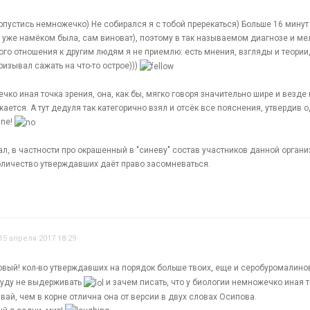
попустись немножечко) Не собирался я с тобой пререкаться) Больше 16 минут
бы уже намёком была, сам виноват), поэтому в так называемом диагнозе и м
ого отношения к другим людям я не приемлю: есть мнения, взгляды и теории,
изывал сажать на что-то острое)))
чко иная точка зрения, она, как бы, мягко говоря значительно шире и везде 
ается. А тут дедуля так категорично взял и отсёк все пояснения, утвердив 
ine!
, в частности про окрашенный в "синеву" состав участников данной организ
количество утверждавших даёт право засомневаться.
15 апреля 2017 18:29
овый! кол-во утверждавших на порядок больше твоих, еще и серобуромалин
 буду не выдерживать
и зачем писать, что у биологии немножечко иная т
ивай, чем в корне отлична она от версии в двух словах Осипова.