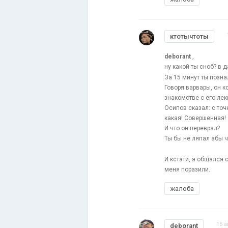
ктотычтоты
deborant
,
ну какой ты сноб? в 
За 15 минут ты позна
Говоря варвары, он к
знакомстве с его ле
Осипов сказал: с точ
какая! Совершенная!
И что он переврал?
Ты бы не ляпал абы 
И кстати, я общался 
меня поразили.
жалоба
15 а
deborant