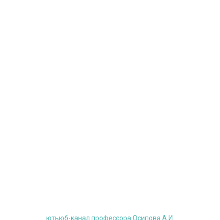
ютьюб-канал профессора Осипова А.И
.