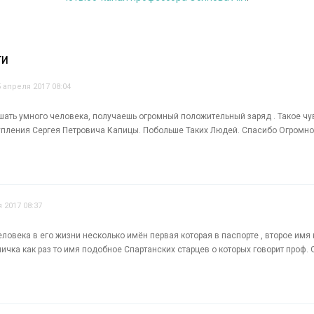
ТИ
5 апреля 2017 08:04
шать умного человека, получаешь огромный положительный заряд . Такое чу
упления Сергея Петровича Капицы. Побольше Таких Людей. Спасибо Огромно
 2017 08:37
ловека в его жизни несколько имён первая которая в паспорте , второе имя 
кличка как раз то имя подобное Спартанских старцев о которых говорит проф.