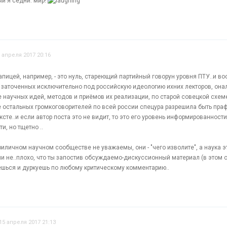
ый я седни. мир!
 апреля 2017 20:16
апицей, например, - это нуль, стареющий партийный говорун уровня ПТУ..и 
 заточенных исключительно под российскую идеологию ихних лекторов, онали
 научных идей, методов и приёмов их реализации, по старой совецкой схеме
е остальных громкоговорителей по всей россии спецура разрешила быть пра
сте..и если автор поста это не видит, то это его уровень информированности
и, но тщетно ..
риличном научном сообществе не уважаемы, они - "чего изволите", а наука эт
ли не..плохо, что ты запостив обсуждаемо-дискуссионный материал (в этом 
аешься и дуркуешь по любому критическому комментарию..
15 апреля 2017 21:13