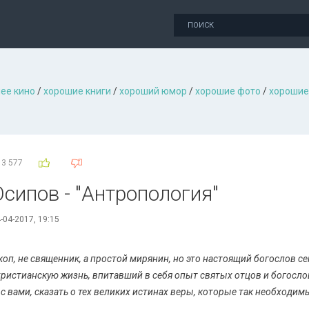
ее кино
/
хорошие книги
/
хороший юмор
/
хорошие фото
/
хорошие
3 577
сипов - "Антропология"
-04-2017, 19:15
скоп, не священник, а простой мирянин, но это настоящий богослов 
ристианскую жизнь, впитавший в себя опыт святых отцов и богосло
с вами, сказать о тех великих истинах веры, которые так необходим