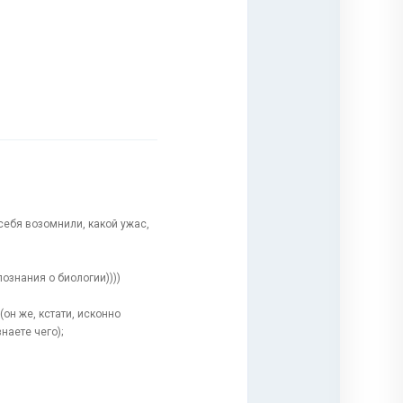
 себя возомнили, какой ужас,
познания о биологии))))
он же, кстати, исконно
наете чего);