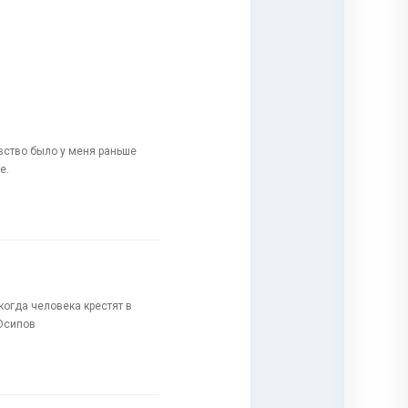
вство было у меня раньше
е.
когда человека крестят в
 Осипов