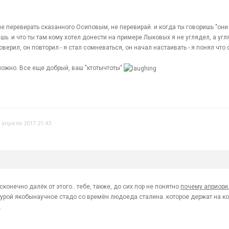
е перевирать сказанного Осиповым, не перевирай. и когда ты говоришь "он
ишь. и что ты там кому хотел донести на примере Лыковых я не углядел, а у
поверил, он повторил - я стал сомневаться, он начал настаивать - я понял что 
можно. Все еще добрый, ваш "ктотычтоты"
 апреля 2017 21:43
сконечно далёк от этого.. тебе, также, до сих пор не понятно
почему априори
урой якобынаучное стадо со времён людоеда сталина..которое держат на к
.