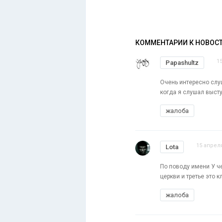
КОММЕНТАРИИ К НОВОС
1
Papashultz
Очень интересно слу
когда я слушал выст
жалоба
15 апреля
Lota
По поводу имени У че
церкви и третье это 
жалоба