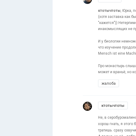
ктотычтоты
, Юрка, 
(хотя заставка как 
"кажется")) Нетерпим
инакомыслящих не пр
И у биологии немноже
что изучение продолж
Mensch ist eine Mach
Про монастырь слышал
может и враньё, но 
жалоба
ктотычтоты
Не, в серобуромалин
хорош гнать, я этого
тратишь. сразу озвуч