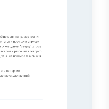
вообще меня например тошнит
тегов и проч...они априори
 руководимы "сверху"..этому
фесаром и разрешила говорить
, увы.. на примере Лыковых я
ого не терпит(
случае околонаучный,