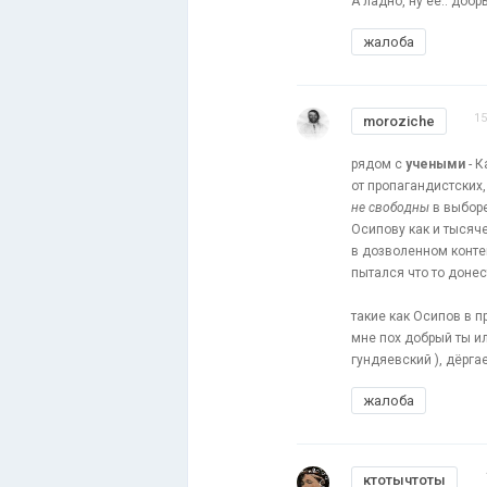
А ладно, ну её.. добр
жалоба
15
moroziche
рядом с
учеными
- К
от пропагандистских,
не свободны
в выборе
Осипову как и тысяч
в дозволенном контек
пытался что то донест
такие как Осипов в п
мне пох добрый ты и
гундяевский ), дёрг
жалоба
ктотычтоты