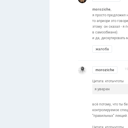
moroziche
,
я просто предложил н
то априори это говор
этому: он сказал - я 
в самообмане).
и да, дискутировать 
жалоба
15
moroziche
Цитата: ктотычтоты
я уверен
всё потому, что ты бе
контролируемое спец
"правильных" лекций.
Цитата: ктотычтоты