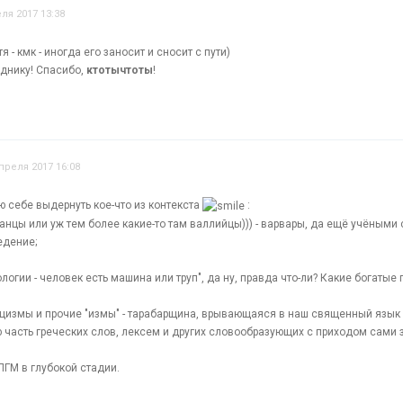
ля 2017 13:38
 - кмк - иногда его заносит и сносит с пути)
зднику! Спасибо,
ктотычтоты
!
преля 2017 16:08
ю себе выдернуть кое-что из контекста
:
танцы или уж тем более какие-то там валлийцы))) - варвары, да ещё учёными
едение;
ологии - человек есть машина или труп", да ну, правда что-ли? Какие богатые 
ицизмы и прочие "измы" - тарабарщина, врывающаяся в наш священный язык (
 часть греческих слов, лексем и других словообразующих с приходом сами з
ПГМ в глубокой стадии.