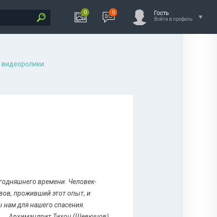
0
0
Гость
Войти в профиль
 видеоролики
сегодняшнего времени. Человек-
вов, проживший этот опыт, и
ы нам для нашего спасения.
Архимандрит Тихон (Шевкунов)