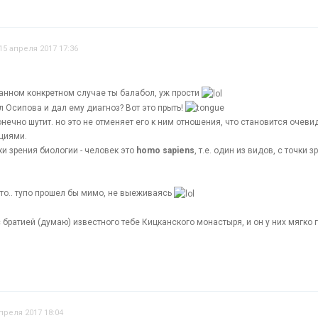
15 апреля 2017 17:36
данном конкретном случае ты балабол, уж прости
л Осипова и дал ему диагноз? Вот это прыть!
онечно шутит. но это не отменяет его к ним отношения, что становится оче
кциями.
ки зрения биологии - человек это
homo sapiens
, т.е. один из видов, с точки
что.. тупо прошел бы мимо, не выеживаясь
с братией (думаю) известного тебе Кицканского монастыря, и он у них мягко 
преля 2017 18:04