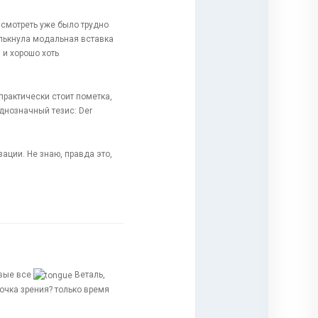
 смотреть уже было трудно
елькнула модальная вставка
 и хорошо хоть
практически стоит пометка,
однозначный тезис: Der
ации. Не знаю, правда это,
овые все
Веталь,
очка зрения? только время