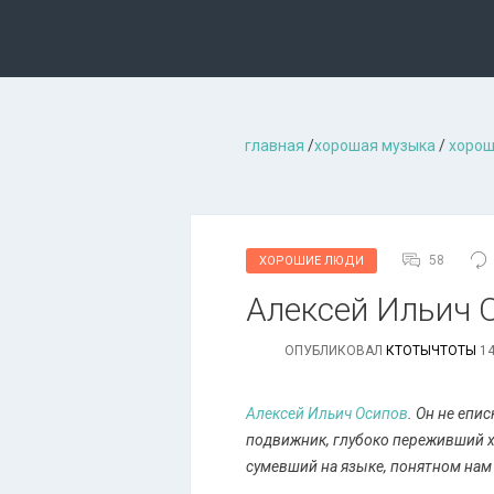
главная
/
хорошая музыкa
/
хорош
58
ХОРОШИЕ ЛЮДИ
Алексей Ильич О
ОПУБЛИКОВАЛ
КТОТЫЧТОТЫ
14
Алексей Ильич Осипов
. Он не епи
подвижник, глубоко переживший х
сумевший на языке, понятном нам 