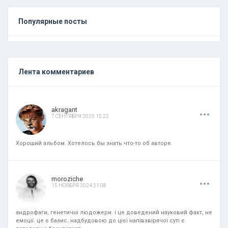
Популярные посты
Лента комментариев
.
.
.
akragant
7 СЕНТЯБРЯ 2025 15:22
Хороший альбом. Хотелось бы знать что-то об авторе.
.
.
.
moroziche
15 НОЯБРЯ 2024 21:08
андрофаги, генетичні людожери. і це доведений науковий факт, не
емоції. це є базис. надбудовою до цієї напівзвірячої суті є