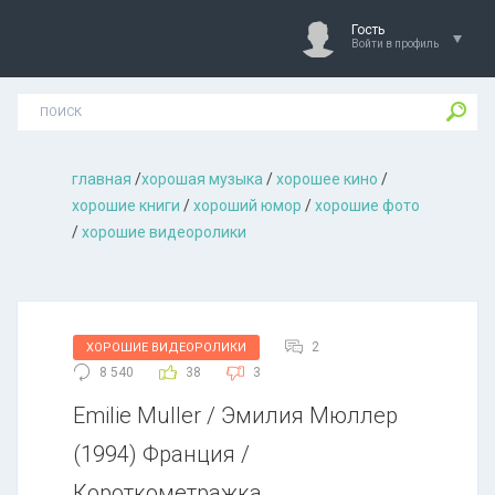
Гость
Войти в профиль
главная
/
хорошая музыкa
/
хорошее кино
/
хорошие книги
/
хороший юмор
/
хорошие фото
/
хорошие видеоролики
2
ХОРОШИЕ ВИДЕОРОЛИКИ
8 540
38
3
Emilie Muller / Эмилия Мюллер
(1994) Франция /
Короткометражка