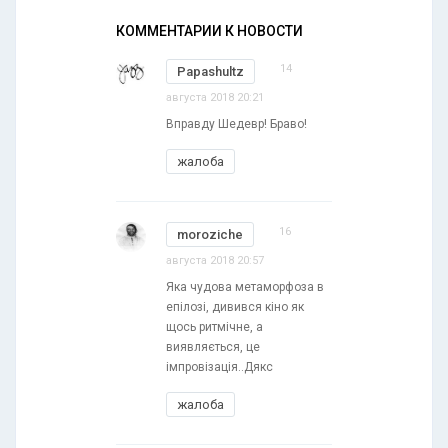
КОММЕНТАРИИ К НОВОСТИ
14
Papashultz
августа 2018 20:21
Вправду Шедевр! Браво!
жалоба
16
moroziche
августа 2018 20:57
Яка чудова метаморфоза в
епілозі, дивився кіно як
щось ритмічне, а
виявляється, це
імпровізація..Дякс
жалоба