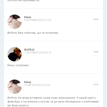
патологчні брехливість,
.
.
.
Кина
9 СЕНТЯБРЯ 2024 21:04
AnShot, Вже побачив, що ти потрапив
.
.
.
AnShot
1 СЕНТЯБРЯ 2024 08:13
Кина, потрапив.!
.
.
.
Кина
31 АВГУСТА 2024 23:24
AnShot, Не можу вставити сюди нове запрошення. У нашій групі у
фейсбуці є посилання у постах, та де купа обкладинок з альбомами
які були залиті у