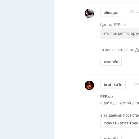
23 ию
afinagor
Цитата: PFPauk
что придет то врем
та все просто, есть
До
жалоба
23 
brat_ka1n
PFPauk
,
о да! о да! крутой дя
а за данный пост отд
скачать этот трек
жалоба