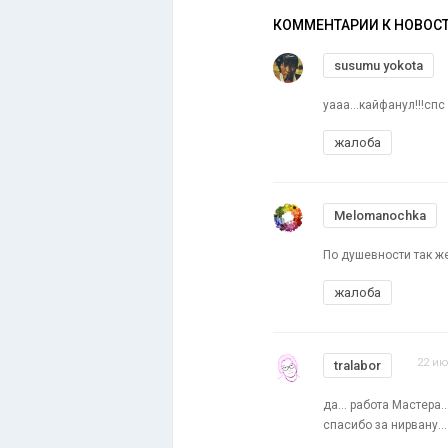
КОММЕНТАРИИ К НОВОС
susumu yokota
уааа...кайфанул!!!спс
жалоба
Melomanochka
По душевности так же 
жалоба
22 ию
tralabor
да... работа Мастера..
спасибо за нирвану...