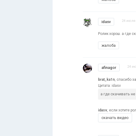
24 июля 
idasv
Ролик хорош. а где с
жалоба
24 ию
afinagor
brat_ka1n
, спасибо з
Цитата: idasv
а где скачивать не
idasv
, если хотите р
скачать видео