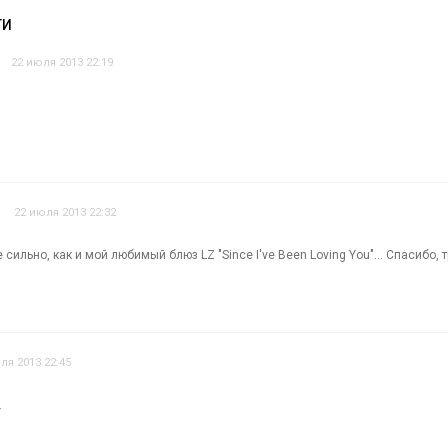
ТИ
22 июля 2013 22:19
22 июля 2013 22:32
сильно, как и мой любимый блюз LZ "Since I've Been Loving You"... Спасибо, 
ля 2013 22:45
.