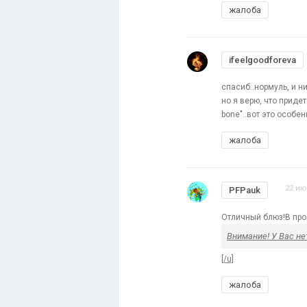
жалоба
ifeelgoodforeva
спасиб..нормуль, и н
но я верю, что приде
bone"..вот это особе
жалоба
22 ию
PFPauk
Отличный блюз!В пр
Внимание! У Вас не
[/u]
жалоба