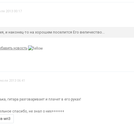
ля 2013 00:17
я, и наконец-то на хорошем поселится Его величество...
бавить новость
июля 2013 06:41
дька, гитара разговаривает и плачет в его руках!
ельное спасибо, не знал о них++++++
 в мп3