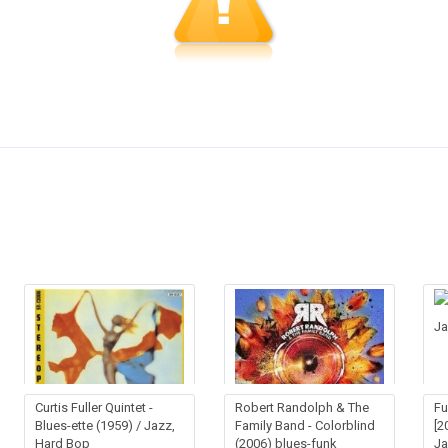
Curtis Fuller Quintet -
Robert Randolph & The
Fu
Blues-ette (1959) / Jazz,
Family Band - Colorblind
[2
Hard Bop
(2006) blues-funk
Ja