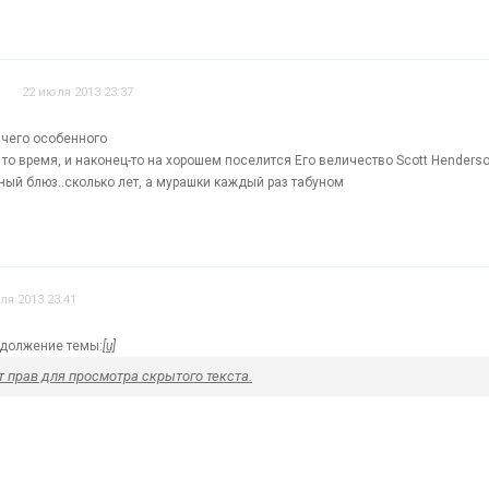
22 июля 2013 23:37
ичего особенного
т то время, и наконец-то на хорошем поселится Его величество Scott Henderson
нный блюз..сколько лет, а мурашки каждый раз табуном
ля 2013 23:41
одолжение темы:
[u]
т прав для просмотра скрытого текста.