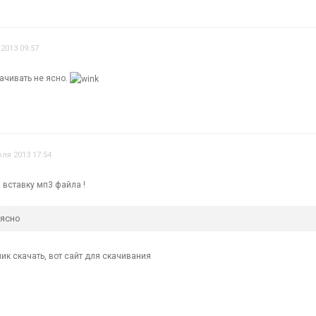
2013 09:57
качивать не ясно.
ля 2013 17:54
а вставку мп3 файла !
 ясно
олик скачать, вот сайт для скачивания