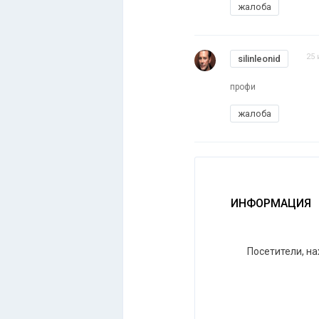
жалоба
25 
silinleonid
профи
жалоба
ИНФОРМАЦИЯ
Посетители, н