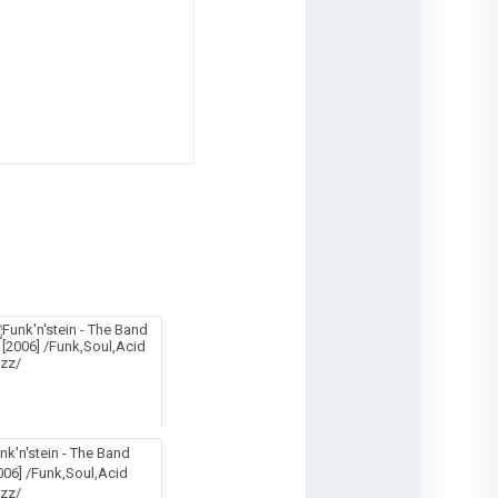
nk'n'stein - The Band
006] /Funk,Soul,Acid
zz/