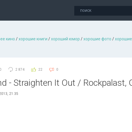
ее кино
/
хорошие книги
/
хороший юмор
/
хорошие фото
/
хорошие
0
2 874
22
0
d - Straighten It Out / Rockpalast
2013, 21:35