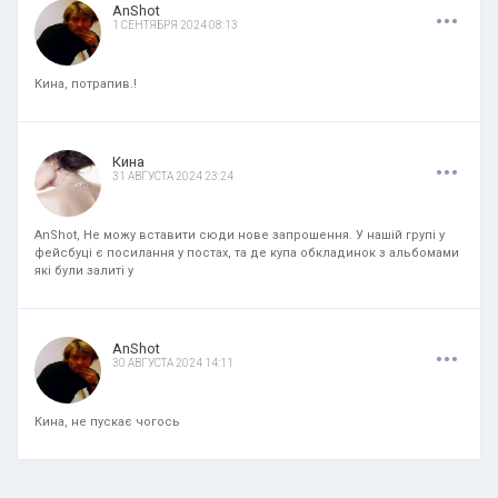
.
.
.
AnShot
1 СЕНТЯБРЯ 2024 08:13
Кина, потрапив.!
.
.
.
Кина
31 АВГУСТА 2024 23:24
AnShot, Не можу вставити сюди нове запрошення. У нашій групі у
фейсбуці є посилання у постах, та де купа обкладинок з альбомами
які були залиті у
.
.
.
AnShot
30 АВГУСТА 2024 14:11
Кина, не пускає чогось