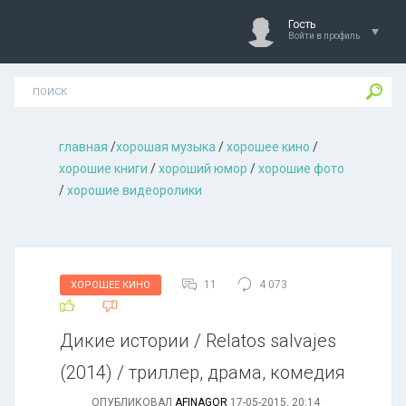
Гость
Войти в профиль
главная
/
хорошая музыкa
/
хорошее кино
/
хорошие книги
/
хороший юмор
/
хорошие фото
/
хорошие видеоролики
11
4 073
ХОРОШЕЕ КИНО
Дикие истории / Relatos salvajes
(2014) / триллер, драма, комедия
ОПУБЛИКОВАЛ
AFINAGOR
17-05-2015, 20:14