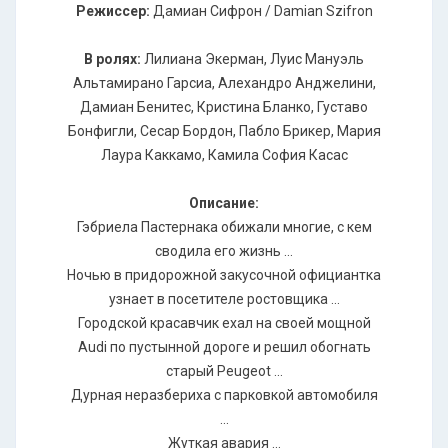
Режиссер:
Дамиан Сифрон / Damian Szifron
В ролях:
Лилиана Экерман, Луис Мануэль
Альтамирано Гарсиа, Алехандро Анджелини,
Дамиан Бенитес, Кристина Бланко, Густаво
Бонфигли, Сесар Бордон, Пабло Брикер, Мария
Лаура Каккамо, Камила София Касас
Описание:
Гэбриела Пастернака обижали многие, с кем
сводила его жизнь ...
Ночью в придорожной закусочной официантка
узнает в посетителе ростовщика ...
Городской красавчик ехал на своей мощной
Audi по пустынной дороге и решил обогнать
старый Peugeot ...
Дурная неразбериха с парковкой автомобиля
...
Жуткая авария ...