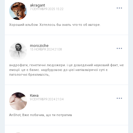
.
.
.
akragant
7 СЕНТЯБРЯ 2025 15:22
Хороший альбом. Хотелось бы знать что-то об авторе.
.
.
.
moroziche
15 НОЯБРЯ 2024 21:08
андрофаги, генетичні людожери. і це доведений науковий факт, не
емоції. це є базис. надбудовою до цієї напівзвірячої суті є
патологчні брехливість,
.
.
.
Кина
9 СЕНТЯБРЯ 2024 21:04
AnShot, Вже побачив, що ти потрапив