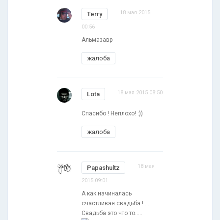
18 мая 2015
Terry
00:56
Альмазавр
жалоба
18 мая 2015 08:50
Lota
Спасибо ! Неплохо! :))
жалоба
18 мая
Papashultz
2015 09:01
А как начиналась
счастливая свадьба ! ...
Свадьба это что то.....