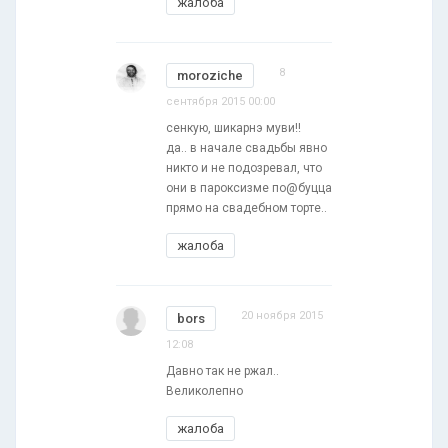
жалоба
8
moroziche
сентября 2015 00:00
сенкую, шикарнэ муви!!
да.. в начале свадьбы явно
никто и не подозревал, что
они в пароксизме по@буцца
прямо на свадебном торте..
жалоба
20 ноября 2015
bors
12:08
Давно так не ржал..
Великолепно
жалоба