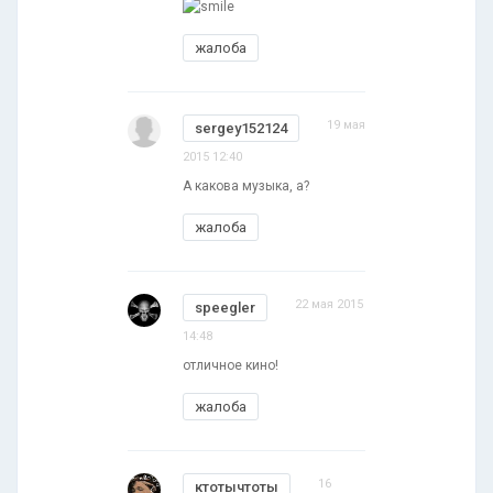
жалоба
19 мая
sergey152124
2015 12:40
А какова музыка, а?
жалоба
22 мая 2015
speegler
14:48
отличное кино!
жалоба
16
ктотычтоты