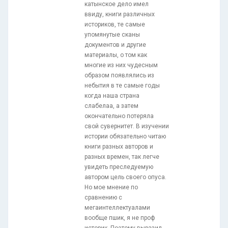
катынское дело имел
ввиду, книги различных
историков, те самые
упомянутые сканы
документов и другие
материалы, о том как
многие из них чудесным
образом появлялись из
небытия в те самые годы
когда наша страна
слабелаа, а затем
окончательно потеряла
свой сувернитет. В изучении
истории обязательно читаю
книги разных авторов и
разных времен, так легче
увидеть преследуемую
автором цель своего опуса.
Но мое мнение по
сравнению с
мегаинтеллектуалами
вообще пшик, я не проф