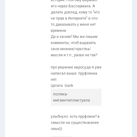
историк. Поэтому выразил
его через Вассермана. А
делать доклад, кому то "кто
не прав в Интернете" и что-
то даказывать у меня нет
времени.
Да и зачем? Мы же пишем
комменты, чтоб выразить
свое мнение/чувства/
мысли и т.п., разве не так?
про решение евросуда я уже
написал выше. пруфлинка
нет.
Цитата: Garik
поляка-
мегаинтеллектуала
улыбнуло. есть пруфлинк? в
смысле на существование
оных))