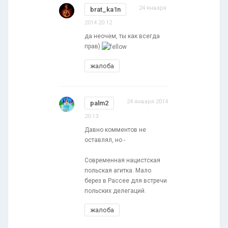
24 января
brat_ka1n
2014 20:12
да неочем, ты как всегда
прав)
жалоба
24 января 2014
palm2
20:13
Давно комментов не
оставлял, но -
Современная нацистская
польская агитка. Мало
берез в Рассее для встречи
польских делегаций.
жалоба