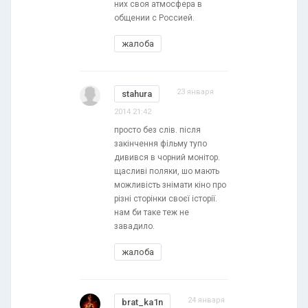
них своя атмосфера в
общении с Россией.
жалоба
23 января
stahura
2014 21:42
просто без слів. після
закінчення фільму тупо
дивився в чорний монітор.
щасливі поляки, шо мають
можливість знімати кіно про
різні сторінки своєї історії.
нам би таке теж не
завадило.
жалоба
24 января
brat_ka1n