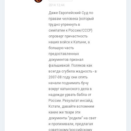
2014 12:44
Даже Европейский Суд по
правам человека (который
трудно упрекнуть в
симпатии к России/СССР)
опроверг причастность
наших войск к Катыни, а
большую часть
предоставленных
документов признал
фальшивкой. Поляков как
всегда сгубила жадность - в
2007-08 году они опять
начали поднимать бучу
вокруг катынского дела в
надежде урвать бабла от
России. Результат инсайд.
Кстати, давайте вспомним
какие же твари эти
документы "родили" на свет
и пропихивали, предлагая
советскому/российскому