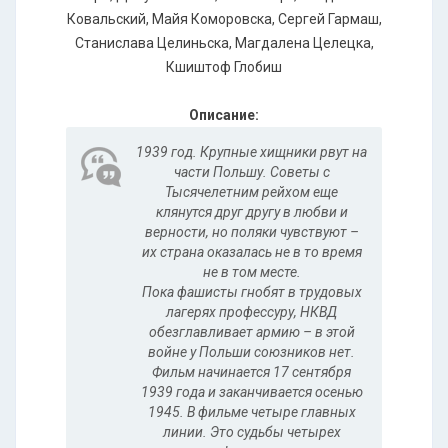
Ковальский, Майя Коморовска, Сергей Гармаш,
Станислава Целиньска, Магдалена Целецка,
Кшиштоф Глобиш
Описание:
1939 год. Крупные хищники рвут на
части Польшу. Советы с
Тысячелетним рейхом еще
клянутся друг другу в любви и
верности, но поляки чувствуют –
их страна оказалась не в то время
не в том месте.
Пока фашисты гнобят в трудовых
лагерях профессуру, НКВД
обезглавливает армию – в этой
войне у Польши союзников нет.
Фильм начинается 17 сентября
1939 года и заканчивается осенью
1945. В фильме четыре главных
линии. Это судьбы четырех