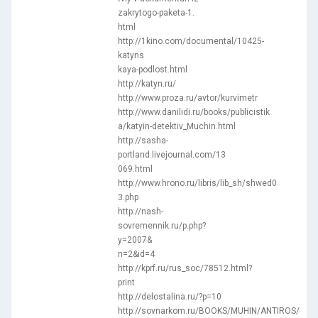
zakrytogo-paketa-1.
html
http://1kino.com/documental/10425-
katyns
kaya-podlost.html
http://katyn.ru/
http://www.proza.ru/avtor/kurvimetr
http://www.danilidi.ru/books/publicistik
a/katyin-detektiv_Muchin.html
http://sasha-
portland.livejournal.com/13
069.html
http://www.hrono.ru/libris/lib_sh/shwed0
3.php
http://nash-
sovremennik.ru/p.php?
y=2007&
n=2&id=4
http://kprf.ru/rus_soc/78512.html?
print
http://delostalina.ru/?p=10
http://sovnarkom.ru/BOOKS/MUHIN/ANTIROS/