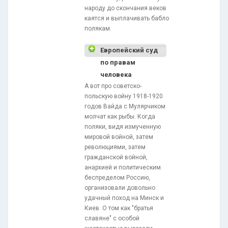
народу до скончания веков
каятся и выплачивать бабло
полякам.
Европейский суд
по правам
человека
А вот про советско-
польскую войну 1918-1920
годов Вайда с Мулярчиком
молчат как рыбы. Когда
поляки, видя измученную
мировой войной, затем
революциями, затем
гражданской войной,
анархией и политическим
беспределом Россию,
организовали довольно
удачный поход на Минск и
Киев. О том как "братья
славяне" с особой