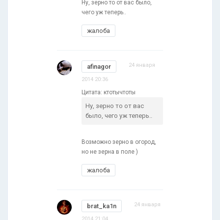
Ну, зерно то от вас было,
чего уж теперь..
жалоба
24 января
afinagor
2014 20:36
Цитата: ктотычтоты
Ну, зерно то от вас
было, чего уж теперь..
Возможно зерно в огород,
но не зерна в поле )
жалоба
24 января
brat_ka1n
2014 21:04