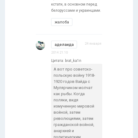
кстати, в основном перед
белоруссами и украинцами.
жалоба
24 января
аделаида
2014 21:10
Цитата: brat_ka1n
А вот про советско-
польскую войну 1918-
1920 годов Вайда с
Мулярчиком молчат
как рыбы. Когда
поляки, видя
измученную мировой
войной, затем
революциями, затем
гражданской войной,
анархией и
политическим