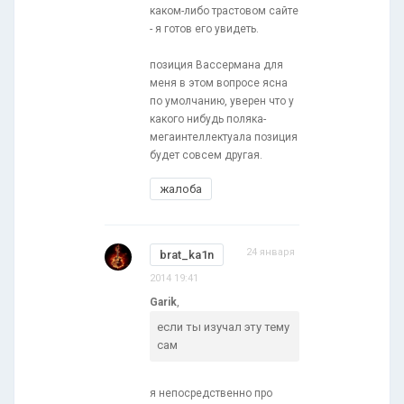
каком-либо трастовом сайте
- я готов его увидеть.
позиция Вассермана для
меня в этом вопросе ясна
по умолчанию, уверен что у
какого нибудь поляка-
мегаинтеллектуала позиция
будет совсем другая.
жалоба
24 января
brat_ka1n
2014 19:41
Garik
,
если ты изучал эту тему
сам
я непосредственно про