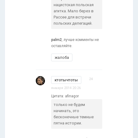
нацистская польская
агитка. Мало берез в
Рассее для встречи
польских делегаций.
palm2
, лучше комменты не
оставляйте.
жалоба
24
ктотычтоты
января 2014 20:26
Цитата: afinagor
только не будем
начинать, это
бесконечные темные
пятна истории.