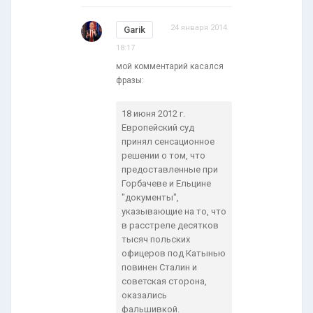
24 января 2014
Garik
18:17
мой комментарий касался
фразы:
18 июня 2012 г.
Европейский суд
принял сенсационное
решении о том, что
предоставленные при
Горбачеве и Ельцине
"документы",
указывающие на то, что
в расстреле десятков
тысяч польских
офицеров под Катынью
повинен Сталин и
советская сторона,
оказались
фальшивкой.