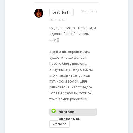
24 января
brat_ka1n
2014 16:50
ну да, посмотреть фильм, и
сделать "свои" выводы
сам.))
а решения европейских
судов мне до фонаря.
Просто был удивлен...
я изучал эту тему сам, но
кто я такой - всего лишь
путинский зомби. Для
равновесия, напоследок
Толя Вассерман, хотя он
тоже
зомби
россиянин.
онотоле
вассерман
жалоба