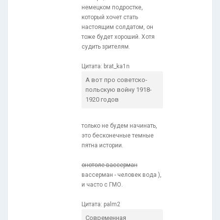
немецком подростке,
который хочет стать
настоящим солдатом, он
тоже будет хороший. Хотя
судить зрителям.
Цитата: brat_ka1n
А вот про советско-
польскую войну 1918-
1920 годов
только не будем начинать,
это бесконечные темные
пятна истории.
онотоле вассерман
вассерман - человек вода ),
и часто с ГМО.
Цитата: palm2
Современная