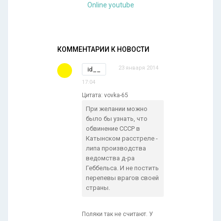
Online youtube
КОММЕНТАРИИ К НОВОСТИ
23 января 2014
id__
17:04
Цитата: vovka-65
При желании можно
было бы узнать, что
обвинение СССР в
Катынском расстреле -
липа производства
ведомства д-ра
Геббельса. И не постить
перепевы врагов своей
страны.
Поляки так не считают. У