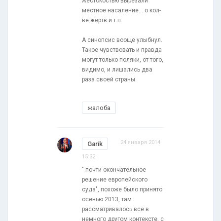
жестокостью вырезали
местное насаление... о кол-
ве жертв и т.п.
А синопсис вооще улыбнул.
Такое чувствовать и правда
могут только поляки, от того,
видимо, и лишались два
раза своей страны.
жалоба
24 января 2014
Garik
15:32
" почти окончательное
решение европейского
суда", похоже было принято
осенью 2013, там
рассматривалось всё в
немного другом контексте, с