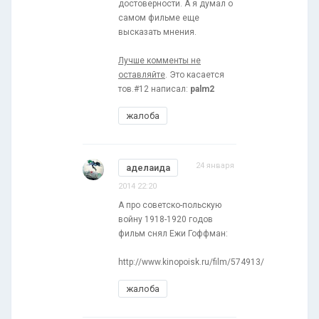
достоверности. А я думал о
самом фильме еще
высказать мнения.
Лучше комменты не
оставляйте
. Это касается
тов.#12 написал:
palm2
жалоба
24 января
аделаида
2014 22:20
А про советско-польскую
войну 1918-1920 годов
фильм снял Ежи Гоффман:
http://www.kinopoisk.ru/film/574913/
жалоба