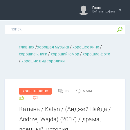
Гость
Войти в профиль
главная
/
хорошая музыкa
/
хорошее кино
/
хорошие книги
/
хороший юмор
/
хорошие фото
/
хорошие видеоролики
32
5 504
ХОРОШЕЕ КИНО
Катынь / Katyn / (Анджей Вайда /
Andrzej Wajda) (2007) / драма,
военный, история