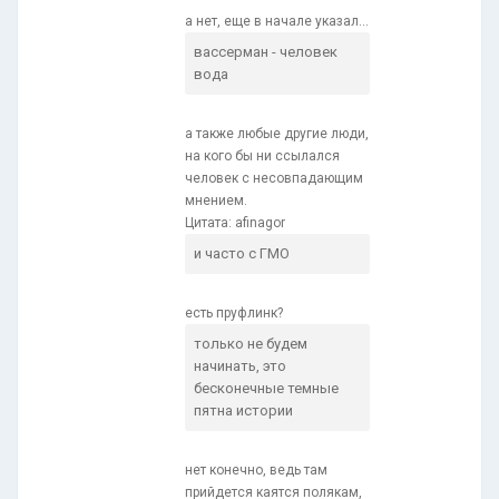
а нет, еще в начале указал...
вассерман - человек
вода
а также любые другие люди,
на кого бы ни ссылался
человек с несовпадающим
мнением.
Цитата: afinagor
и часто с ГМО
есть пруфлинк?
только не будем
начинать, это
бесконечные темные
пятна истории
нет конечно, ведь там
прийдется каятся полякам,