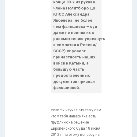
конце 80-х из рукава
члена Политбюро ЦК
КПСС Александра
Яковлева, не более
чем фальшивка – суд
даже не принял их к
рассмотрению.упрекнуть
в симпатии к России/
СССР) опроверг
причастность наших
войск к Катыни, а
большую часть
предоставленных
документов признал
фальшивкой.
если ты изучал эту тему сам
- то у тебя наверняка есть
пруфлинк на решение
Европейского Суда 18 июня
2012 г. по этому вопросу на