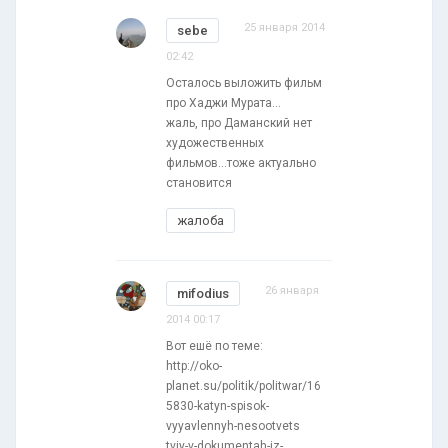
25 января 2014
sebe
02:42
Осталось выложить фильм
про Хаджи Мурата...
жаль, про Даманский нет
художественных
фильмов...тоже актуально
становится
жалоба
26 января
mifodius
2014 00:17
Вот ешё по теме:
http://oko-
planet.su/politik/politwar/16
5830-katyn-spisok-
vyyavlennyh-nesootvets
tviy-v-dokumentah-iz-