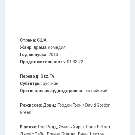
Страна:
США
Жанр:
драма, комедия
Год выпуска:
2013
Продолжительность:
01:33:22
Перевод:
Ozz.Tv
Cубтитры:
русские
Оригинальная аудиодорожка:
английский
Режиссер:
Дэвид Гордон Грин / David Gordon
Green
В ролях:
Пол Радд, Эмиль Хирш, Лэнс ЛеГолт,
Джойс Пэйн, Джина Гранде, Линн Шелтон,