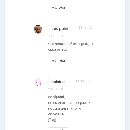
жалоба
13 ноября
coolpoint
2013 13:36
что делать-то? смотреть, не
смотреть...?
жалоба
14 ноября
tralabor
2013 12:43
coolpoint
,
не смотря - не потеряешь...
посмотришь - что-то
обретёшь...
)))))))