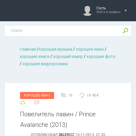
Гость
Войти в профиль
главная
/
хорошая музыкa
/
хорошее кино
/
хорошие книги
/
хороший юмор
/
хорошие фото
/
хорошие видеоролики
16
10 454
ХОРОШЕЕ КИНО
Повелитель лавин / Prince
Avalanche (2013)
ОПУБЛИКОВАЛ
SKLEROZ
10-11-2013, 21:35