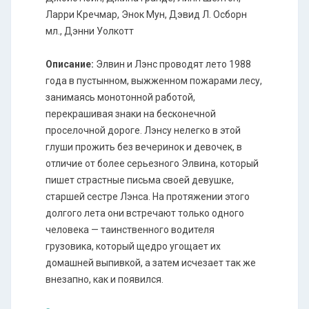
Ларри Кречмар, Энок Мун, Дэвид Л. Осборн
мл., Дэнни Уолкотт
Описание:
Элвин и Лэнс проводят лето 1988
года в пустынном, выжженном пожарами лесу,
занимаясь монотонной работой,
перекрашивая знаки на бесконечной
проселочной дороге. Лэнсу нелегко в этой
глуши прожить без вечеринок и девочек, в
отличие от более серьезного Элвина, который
пишет страстные письма своей девушке,
старшей сестре Лэнса. На протяжении этого
долгого лета они встречают только одного
человека — таинственного водителя
грузовика, который щедро угощает их
домашней выпивкой, а затем исчезает так же
внезапно, как и появился.