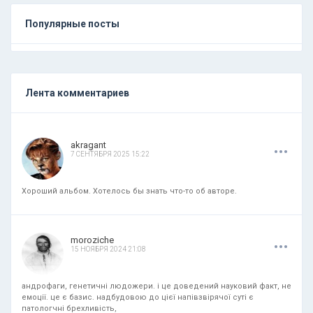
Популярные посты
Лента комментариев
.
.
.
akragant
7 СЕНТЯБРЯ 2025 15:22
Хороший альбом. Хотелось бы знать что-то об авторе.
.
.
.
moroziche
15 НОЯБРЯ 2024 21:08
андрофаги, генетичні людожери. і це доведений науковий факт, не
емоції. це є базис. надбудовою до цієї напівзвірячої суті є
патологчні брехливість,