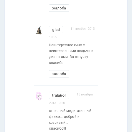
жалоба
11 ноября 2013
glad
19:55
Неинтересное кино с
неинтересными людьми и
диалогами. За озвучку
спасибо.
жалоба
13 ноября
tralabor
2013 10:20
отличный медитативный
фильм... добрый и
красивый...
спасибо!!!