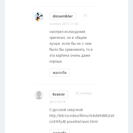
22
dissembler
ноября 2013 17:40
смотрел исландский
оригинал, он в общем
лучше. если бы не с чем
было бы сравнивать, то и
эта картина очень даже
хороша.
жалоба
22 ноября
kvasov
2013 23:18
С русской озвучкой:
http://brb.to/video/films/i6dvbHtdMLEeII
cnX9rfy4E-povelitel-lavin.html
жалоба