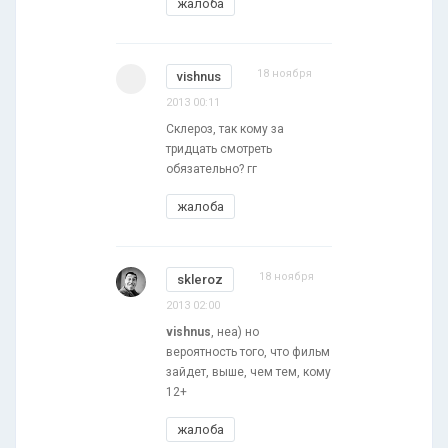
жалоба
18 ноября
vishnus
2013 00:11
Склероз, так кому за
тридцать смотреть
обязательно? гг
жалоба
18 ноября
skleroz
2013 02:00
vishnus
, неа) но
вероятность того, что фильм
зайдет, выше, чем тем, кому
12+
жалоба