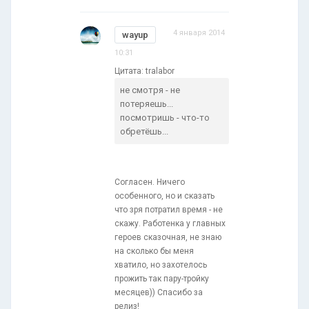
4 января 2014
wayup
10:31
Цитата: tralabor
не смотря - не
потеряешь...
посмотришь - что-то
обретёшь...
Согласен. Ничего
особенного, но и сказать
что зря потратил время - не
скажу. Работенка у главных
героев сказочная, не знаю
на сколько бы меня
хватило, но захотелось
прожить так пару-тройку
месяцев)) Спасибо за
релиз!