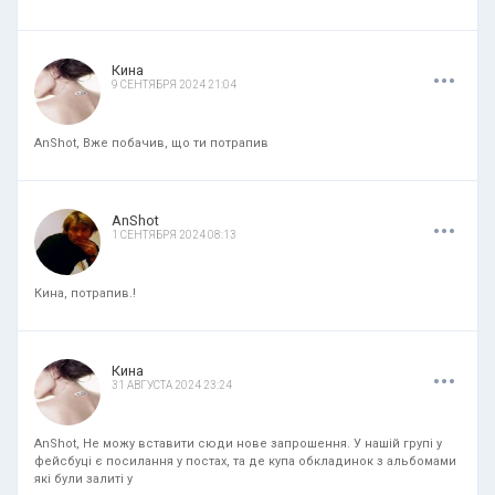
.
.
.
Кина
9 СЕНТЯБРЯ 2024 21:04
AnShot, Вже побачив, що ти потрапив
.
.
.
AnShot
1 СЕНТЯБРЯ 2024 08:13
Кина, потрапив.!
.
.
.
Кина
31 АВГУСТА 2024 23:24
AnShot, Не можу вставити сюди нове запрошення. У нашій групі у
фейсбуці є посилання у постах, та де купа обкладинок з альбомами
які були залиті у