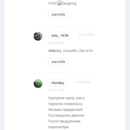
стал)
жалоба
11 ноября
mts_1978
2013 00:07
skleroz
, спасибо, Лех и Ко
жалоба
11 ноября
Hornby
2013 17:29
Смотрели сразу, как в
тырнетах появилась.
Фильма прекрасная!
Послевкусие дивное!
После тридцатника
пересмотрю.