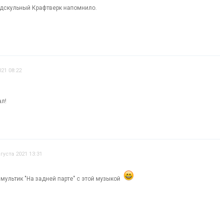
лдскульный Крафтверк напомнило.
021 08:22
ал!
густа 2021 13:31
мультик "На задней парте" с этой музыкой