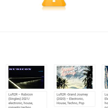
Luft2R – Rubicon
Luft2R -Grand Journey
Lu
(Singles) 2021/
(2020) – Electronic,
El
electronic, house,
House, Techno, Pop
ho
romantic techno,
po