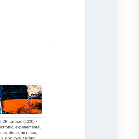
ft2R-Luftism (2020) /
ectronic, experiemental,
use, disco, nu disco,
p, pop rock, techno