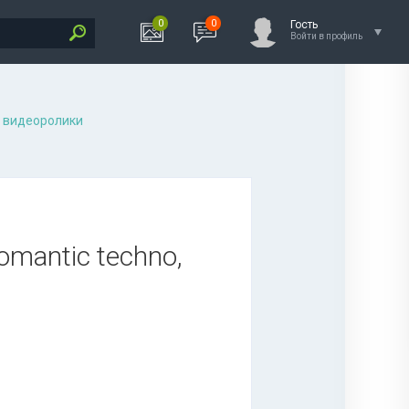
0
0
Гость
Войти в профиль
 видеоролики
romantic techno,