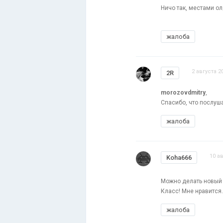
Ничо так, местами о
жалоба
2 августа 2
2R
morozovdmitry
,
Спасибо, что послуш
жалоба
10 ав
Koha666
Можно делать новый 
Класс! Мне нравится.
жалоба