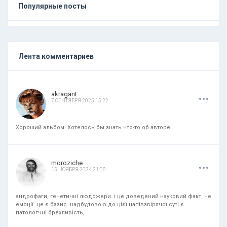
Популярные посты
Лента комментариев
.
.
.
akragant
7 СЕНТЯБРЯ 2025 15:22
Хороший альбом. Хотелось бы знать что-то об авторе.
.
.
.
moroziche
15 НОЯБРЯ 2024 21:08
андрофаги, генетичні людожери. і це доведений науковий факт, не
емоції. це є базис. надбудовою до цієї напівзвірячої суті є
патологчні брехливість,