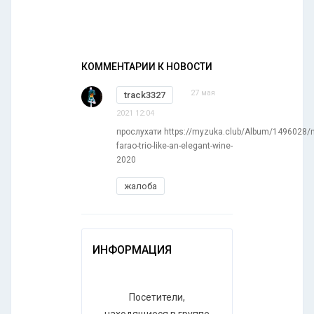
КОММЕНТАРИИ К НОВОСТИ
27 мая
track3327
2021 12:04
прослухати https://myzuka.club/Album/1496028
farao-trio-like-an-elegant-wine-
2020
жалоба
ИНФОРМАЦИЯ
Посетители,