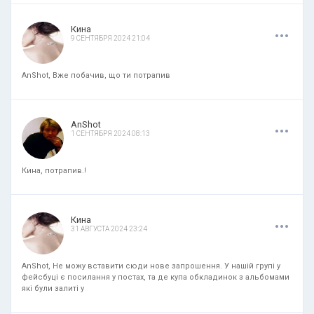
.
.
.
Кина
9 СЕНТЯБРЯ 2024 21:04
AnShot, Вже побачив, що ти потрапив
.
.
.
AnShot
1 СЕНТЯБРЯ 2024 08:13
Кина, потрапив.!
.
.
.
Кина
31 АВГУСТА 2024 23:24
AnShot, Не можу вставити сюди нове запрошення. У нашій групі у
фейсбуці є посилання у постах, та де купа обкладинок з альбомами
які були залиті у