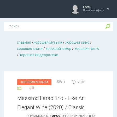
Гость
Войти в профиль
главная
/
хорошая музыкa
/
хорошее кино
/
хорошие книги
/
хороший юмор
/
хорошие фото
/
хорошие видеоролики
1
2 201
ХОРОШАЯ МУЗЫКА
Massimo Faraó Trio - Like An
Elegant Wine (2020) / Classic
ОПУБЛИКОВАЛ
PAPASHULTZ
22-05-2021, 18:47