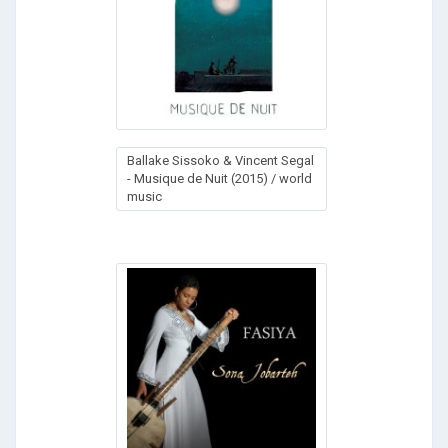
Ваllаkе Sissоkо & Vinсеnt Sеgаl
- Мusiquе dе Nuit (2015) / world
music