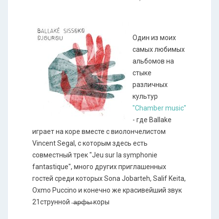
Один из моих
самых любимых
альбомов на
стыке
различных
культур
"Chamber music"
- где Ballake
играет на коре вместе с виолончелистом
Vincent Segal, с которым здесь есть
совместный трек "Jeu sur la symphonie
fantastique", много других приглашенных
гостей среди которых Sona Jobarteh, Salif Keita,
Oxmo Puccino и конечно же красивейший звук
21струнной ̶а̶р̶ф̶ы̶ коры