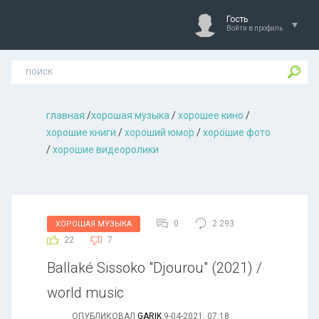
Гость
Войти в профиль
главная
/
хорошая музыкa
/
хорошее кино
/
хорошие книги
/
хороший юмор
/
хорошие фото
/
хорошие видеоролики
0
2 293
ХОРОШАЯ МУЗЫКА
22
7
Ballaké Sissoko "Djourou" (2021) /
world music
ОПУБЛИКОВАЛ
GARIK
9-04-2021, 07:18