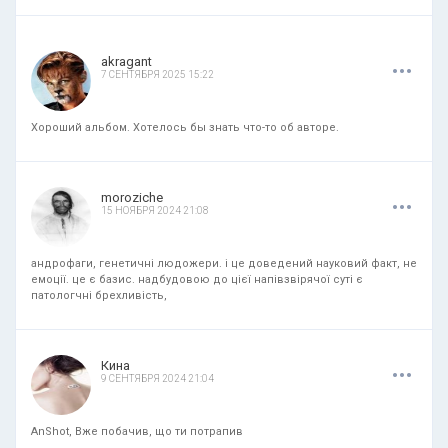
.
.
.
akragant
7 СЕНТЯБРЯ 2025 15:22
Хороший альбом. Хотелось бы знать что-то об авторе.
.
.
.
moroziche
15 НОЯБРЯ 2024 21:08
андрофаги, генетичні людожери. і це доведений науковий факт, не
емоції. це є базис. надбудовою до цієї напівзвірячої суті є
патологчні брехливість,
.
.
.
Кина
9 СЕНТЯБРЯ 2024 21:04
AnShot, Вже побачив, що ти потрапив