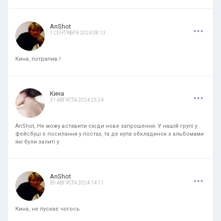
.
.
.
AnShot
1 СЕНТЯБРЯ 2024 08:13
Кина, потрапив.!
.
.
.
Кина
31 АВГУСТА 2024 23:24
AnShot, Не можу вставити сюди нове запрошення. У нашій групі у
фейсбуці є посилання у постах, та де купа обкладинок з альбомами
які були залиті у
.
.
.
AnShot
30 АВГУСТА 2024 14:11
Кина, не пускає чогось