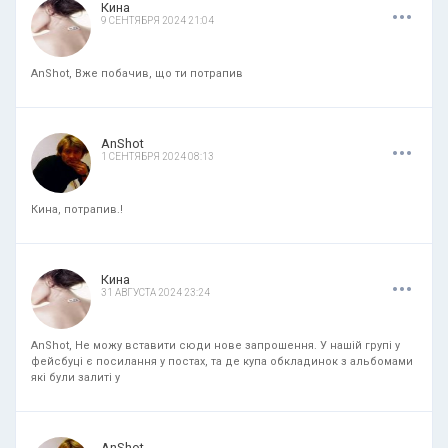
.
.
.
Кина
9 СЕНТЯБРЯ 2024 21:04
AnShot, Вже побачив, що ти потрапив
.
.
.
AnShot
1 СЕНТЯБРЯ 2024 08:13
Кина, потрапив.!
.
.
.
Кина
31 АВГУСТА 2024 23:24
AnShot, Не можу вставити сюди нове запрошення. У нашій групі у
фейсбуці є посилання у постах, та де купа обкладинок з альбомами
які були залиті у
.
.
.
AnShot