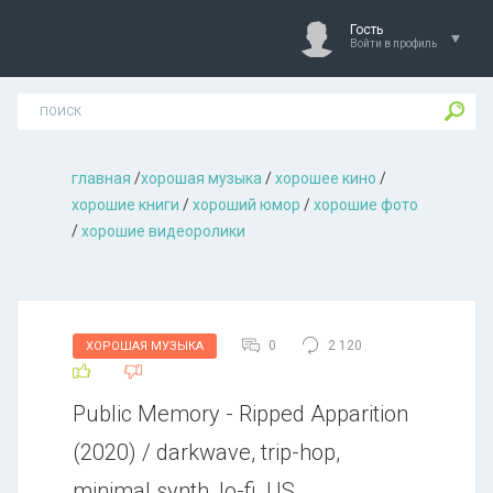
Гость
Войти в профиль
главная
/
хорошая музыкa
/
хорошее кино
/
хорошие книги
/
хороший юмор
/
хорошие фото
/
хорошие видеоролики
0
2 120
ХОРОШАЯ МУЗЫКА
Public Memory - Ripped Apparition
(2020) / darkwave, trip-hop,
minimal synth, lo-fi, US