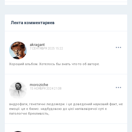
Лента комментариев
.
.
.
akragant
7 СЕНТЯБРЯ 2025 15:22
Хороший альбом. Хотелось бы знать что-то об авторе.
.
.
.
moroziche
15 НОЯБРЯ 2024 21:08
андрофаги, генетичні людожери. і це доведений науковий факт, не
емоції. це є базис. надбудовою до цієї напівзвірячої суті є
патологчні брехливість,