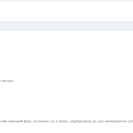
 авторе.
й науковий факт, не емоції. це є базис. надбудовою до цієї напівзвірячої суті