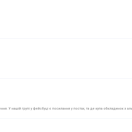
я. У нашій групі у фейсбуці є посилання у постах, та де купа обкладинок з аль