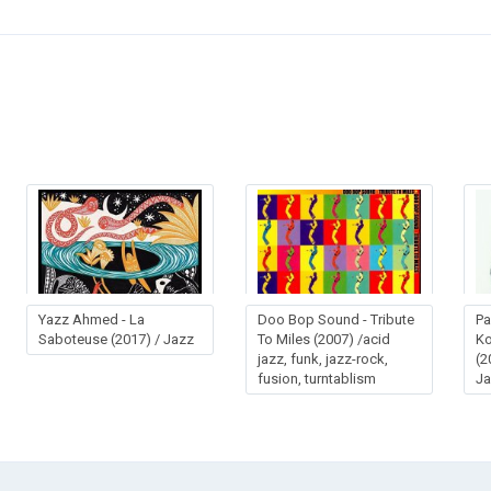
Yazz Ahmed - La
Doo Bop Sound - Tribute
Pa
Saboteuse (2017) / Jazz
To Miles (2007) /acid
Ko
jazz, funk, jazz-rock,
(2
fusion, turntablism
Ja