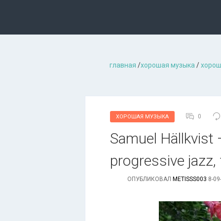
главная
/
хорошая музыкa
/
хорош
0
ХОРОШАЯ МУЗЫКА
Sаmuеl Hällkvіst –
progressive jazz,
ОПУБЛИКОВАЛ
METISSS003
8-09