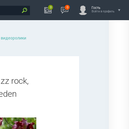
0
0
Гость
Войти в профиль
 видеоролики
azz rock,
weden