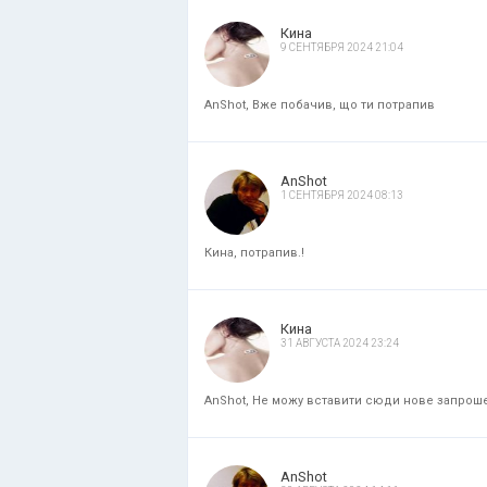
Кина
9 СЕНТЯБРЯ 2024 21:04
AnShot, Вже побачив, що ти потрапив
AnShot
1 СЕНТЯБРЯ 2024 08:13
Кина, потрапив.!
Кина
31 АВГУСТА 2024 23:24
AnShot, Не можу вставити сюди нове запрошенн
AnShot