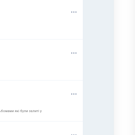
.
.
.
.
.
.
.
.
.
бомами які були залиті у
.
.
.