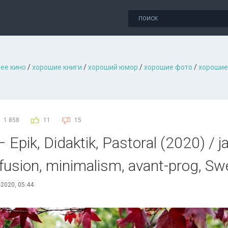
ее кино
/
хорошие книги
/
хороший юмор
/
хорошие фото
/
хорошие
1 858
11
15
 Еріk, Dіdаktіk, Раstоrаl (2020) / j
 fusion, minimalism, avant-prog, S
-2020, 05:44