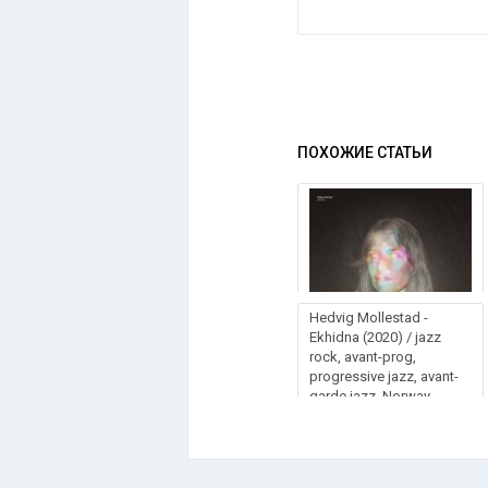
ПОХОЖИЕ СТАТЬИ
Неdvіg Моllеstаd -
Еkhіdnа (2020) / jazz
rock, avant-prog,
progressive jazz, avant-
garde jazz, Norway