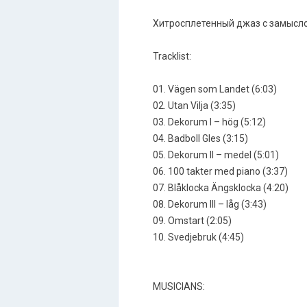
Хитросплетенный джаз с замысло
Tracklist:
01. Vägen som Landet (6:03)
02. Utan Vilja (3:35)
03. Dekorum I – hög (5:12)
04. Badboll Gles (3:15)
05. Dekorum II – medel (5:01)
06. 100 takter med piano (3:37)
07. Blåklocka Ängsklocka (4:20)
08. Dekorum III – låg (3:43)
09. Omstart (2:05)
10. Svedjebruk (4:45)
MUSICIANS: