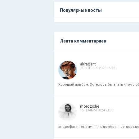
Популярные посты
Лента комментариев
akragant
7 СЕНТЯБРЯ 2025 15:22
Хороший альбом. Хотелось бы знать что-то об
moroziche
15 НОЯБРЯ 2024 21:08
андрофаги, генетичні людожери. і це доведени